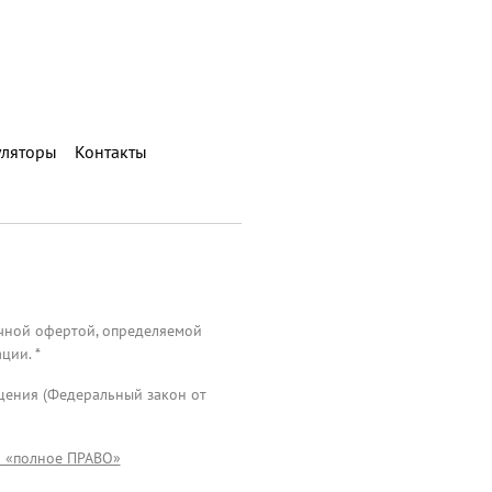
уляторы
Контакты
ичной офертой, определяемой
ции. *
ащения (Федеральный закон от
О «полное ПРАВО»