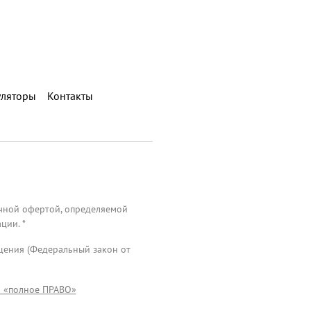
уляторы
Контакты
ичной офертой, определяемой
ции. *
ащения (Федеральный закон от
О «полное ПРАВО»