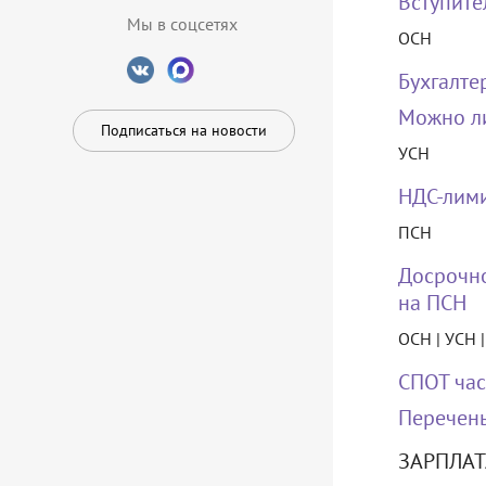
Вступите
Мы в соцсетях
ОСН
Бухгалте
Можно ли
Подписаться на новости
УСН
НДС-лими
ПСН
Досрочно
на ПСН
ОСН | УСН 
СПОТ час
Перечень
ЗАРПЛАТ