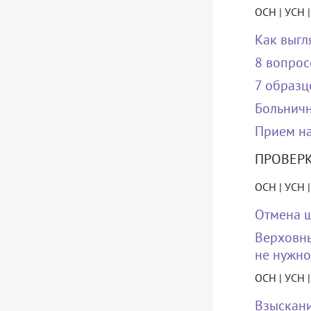
ОСН | УСН 
Как выгл
8 вопрос
7 образц
Больничн
Прием на
ПРОВЕР
ОСН | УСН 
Отмена ш
Верховны
не нужно
ОСН | УСН 
Взыскани