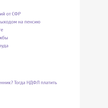
ий от СФР
 выходом на пенсию
те
ужбы
руда
нник? Тогда НДФЛ платить