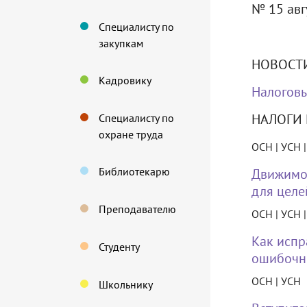
№ 15 авгу
Специалисту по
закупкам
НОВОСТ
Кадровику
Налоговы
НАЛОГИ 
Специалисту по
охране труда
ОСН | УСН 
Библиотекарю
Движимое
для целе
Преподавателю
ОСН | УСН 
Как испр
Студенту
ошибочн
ОСН | УСН
Школьнику