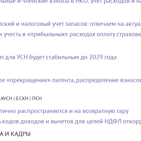
льные и членские взносы в НКО: учет расходов и 
рский и налоговый учет запасов: отвечаем на акту
 учесть в «прибыльных» расходах оплату страхов
т для УСН будет стабильным до 2029 года
е «прекращение» патента, распределение взносов
| АУСН | ЕСХН | ПСН
тично распространяется и на возвратную тару
 кодов доходов и вычетов для целей НДФЛ откор
А И КАДРЫ