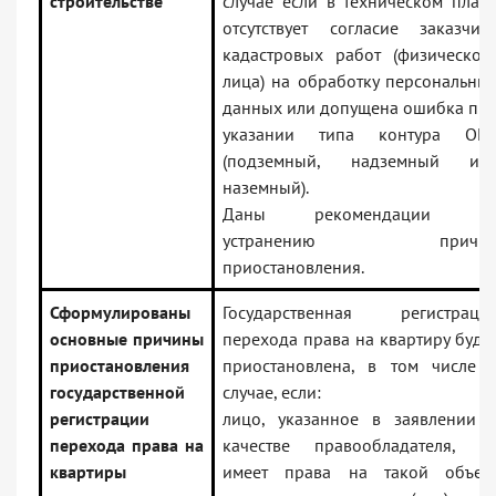
строительстве
случае если в техническом план
отсутствует согласие заказчик
кадастровых работ (физическог
лица) на обработку персональны
данных или допущена ошибка пр
указании типа контура ОК
(подземный, надземный ил
наземный).
Даны рекомендации п
устранению причи
приостановления.
Сформулированы
Государственная регистраци
основные причины
перехода права на квартиру буде
приостановления
приостановлена, в том числе 
государственной
случае, если:
регистрации
лицо, указанное в заявлении 
перехода права на
качестве правообладателя, н
квартиры
имеет права на такой объек