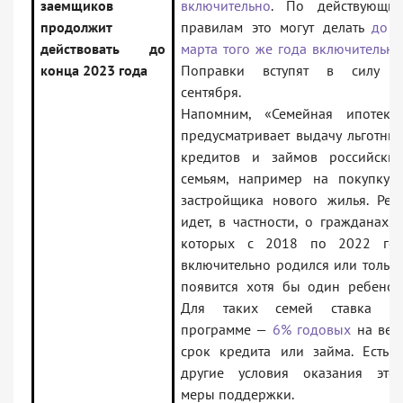
заемщиков
включительно
. По действующи
продолжит
правилам это могут делать
до 
действовать до
марта того же года включительно
конца 2023 года
Поправки вступят в силу 
сентября.
Напомним, «Семейная ипотека
предусматривает выдачу льготны
кредитов и займов российски
семьям, например на покупку 
застройщика нового жилья. Реч
идет, в частности, о гражданах, 
которых с 2018 по 2022 го
включительно родился или тольк
появится хотя бы один ребенок
Для таких семей ставка п
программе —
6% годовых
на вес
срок кредита или займа. Есть 
другие условия оказания это
меры поддержки.