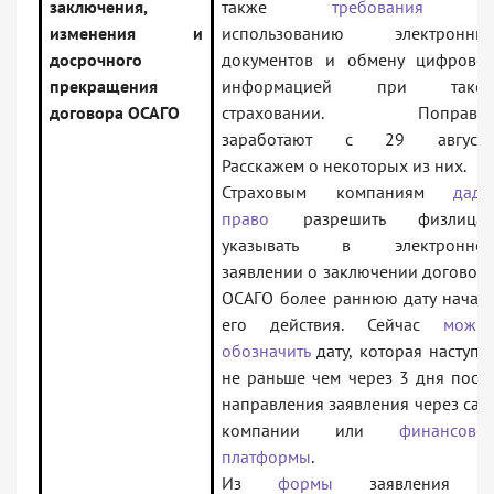
заключения,
также
требования
изменения и
использованию электронны
досрочного
документов и обмену цифрово
прекращения
информацией при тако
договора ОСАГО
страховании. Поправк
заработают с 29 августа
Расскажем о некоторых из них.
Страховым компаниям
даду
право
разрешить физлица
указывать в электронно
заявлении о заключении договор
ОСАГО более раннюю дату начал
его действия. Сейчас
можн
обозначить
дату, которая наступи
не раньше чем через 3 дня посл
направления заявления через сай
компании или
финансово
платформы
.
Из
формы
заявления 