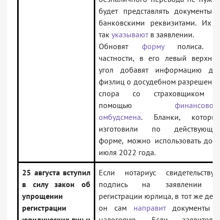
будет представлять документы 
банковскими реквизитами. Их 
так
указывают
в заявлении.
Обновят
форму
полиса. 
частности, в его левый верхни
угол добавят информацию дл
физлиц о досудебном разрешени
спора со страховщиком 
помощью
финансовог
омбудсмена
. Бланки, которы
изготовили по действующе
форме, можно использовать до 
июля 2022 года.
25 августа вступил
Если нотариус свидетельствуе
в силу закон об
подпись на заявлении 
упрощении
регистрации юрлица, в тот же ден
регистрации
он сам
направит
документы 
юридических лиц и
налоговую. Если заявителе