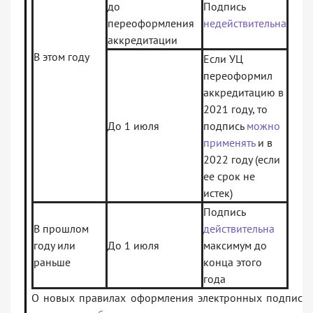
до
Подпись
переоформления
недействительна
аккредитации
В этом году
Если УЦ
переоформил
аккредитацию в
2021 году, то
До 1 июля
подпись
можно
применять
и в
2022 году (если
ее срок не
истек)
Подпись
В прошлом
действительна
году или
До 1 июля
максимум до
раньше
конца этого
года
О новых правилах оформления электронных подписе