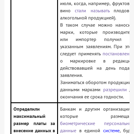
июля, когда, например, фруктово
вино
стали называть
плодово
алкогольной продукцией).
В таком случае можно наносит
марки, которые производител
или импортер получил п
указанным заявлениям. При это
следует применять
постановлени
о маркировке в редакции
действовавшей на день подач
заявления.
Заниматься оборотом продукции 
данными марками
разрешили
д
окончания ее срока годности.
Определили
Банкам и другим организациям
максимальный
которые размещаю
размер платы за
биометрические персональны
внесение данных в
данные
в единой
системе
, буду