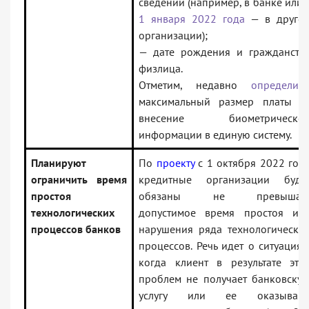
сведений (например, в банке или
1 января 2022 года
— в друго
организации);
— дате рождения и гражданств
физлица.
Отметим, недавно
определил
максимальный размер платы з
внесение биометрическо
информации в единую систему.
Планируют
По
проекту
с 1 октября 2022 год
ограничить время
кредитные организации буду
простоя
обязаны не превышат
технологических
допустимое время простоя ил
процессов банков
нарушения ряда технологически
процессов. Речь идет о ситуациях
когда клиент в результате эти
проблем не получает банковску
услугу или ее оказываю