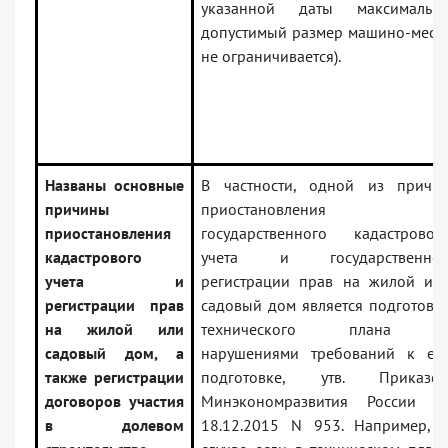
указанной даты максимальн
допустимый размер машино-мест
не ограничивается).
Названы основные
В частности, одной из причи
причины
приостановления
приостановления
государственного кадастровог
кадастрового
учета и государственно
учета и
регистрации прав на жилой ил
регистрации прав
садовый дом является подготовк
на жилой или
технического плана 
садовый дом, а
нарушениями требований к ег
также регистрации
подготовке, утв. Приказо
договоров участия
Минэкономразвития России о
в долевом
18.12.2015 N 953. Например, 