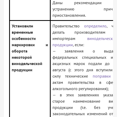
Даны рекомендации п
устранению причи
приостановления.
Установили
Правительство
определило
, чт
временные
делать производителям 
особенности
импортерам
винодельческо
маркировки и
продукции
, если:
оборота
— заявления о выдач
некоторой
федеральных специальных ил
винодельческой
акцизных марок подали до 1
продукции
августа (с этого дня вступили 
силу технические
поправки
актам правительства в сфер
алкогольного регулирования);
— в этих заявлениях указал
старое наименование вид
продукции (т.е. без учет
законодательных изменений от 