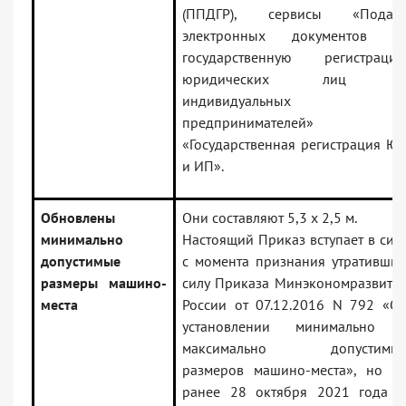
(ППДГР), сервисы «Подач
электронных документов н
государственную регистраци
юридических лиц 
индивидуальных
предпринимателей» 
«Государственная регистрация Ю
и ИП».
Обновлены
Они составляют 5,3 х 2,5 м.
минимально
Настоящий Приказ вступает в сил
допустимые
с момента признания утративши
размеры машино-
силу Приказа Минэкономразвити
места
России от 07.12.2016 N 792 «О
установлении минимально 
максимально допустимы
размеров машино-места», но н
ранее 28 октября 2021 года (