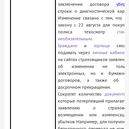
заключении договора
уберу
строки о диагностической карте
Изменение связано с тем, что п
закону с 22 августа для покупк
полиса техосмотр
стане
необязательным
.
Граждане
и
юрлица
смогу
подавать через
личные кабинет
на сайтах страховщиков заявлени
об изменении не тольк
электронных, но и бумажны
договоров, а также об и
досрочном прекращении.
Сократят количество
документов
которые потерпевший прилагает 
заявлению о страхово
возмещении или компенсаци
убытков. Например, для получени
безналичного перевода не нужн