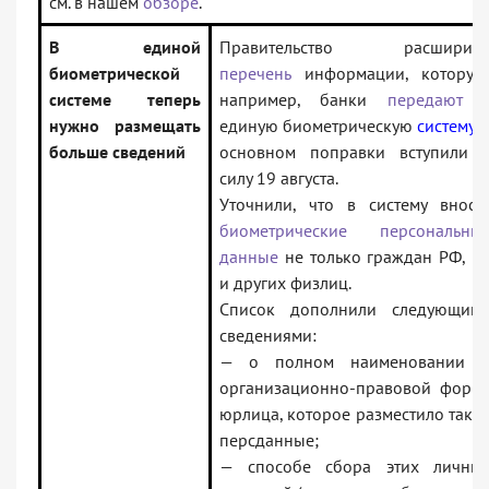
см. в нашем
обзоре
.
В единой
Правительство расширил
биометрической
перечень
информации, которую
системе теперь
например, банки
передают
нужно размещать
единую биометрическую
систему
. 
больше сведений
основном поправки вступили 
силу 19 августа.
Уточнили, что в систему внося
биометрические персональны
данные
не только граждан РФ, н
и других физлиц.
Список дополнили следующим
сведениями:
— о полном наименовании 
организационно-правовой форм
юрлица, которое разместило таки
персданные;
— способе сбора этих личны