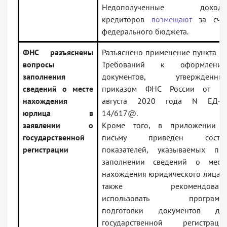
Недополученные доход
кредиторов
возмещают
за сче
федерального бюджета.
ФНС разъяснены
Разъяснено применение пункта 2
вопросы
Требований к оформлени
заполнения
документов, утвержденны
сведений о месте
приказом ФНС России от 3
нахождения
августа 2020 года N ЕД-7
юрлица в
14/617@.
заявлении о
Кроме того, в приложении 
государственной
письму приведен соста
регистрации
показателей, указываемых пр
заполнении сведений о мест
нахождения юридического лица, 
также рекомендован
использовать программ
подготовки документов дл
государственной регистраци