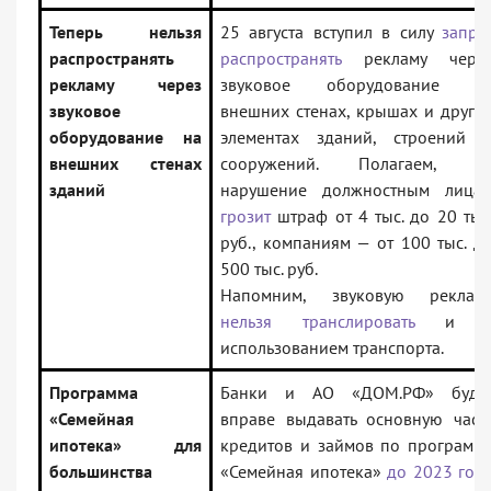
Теперь нельзя
25 августа вступил в силу
запре
распространять
распространять
рекламу чере
рекламу через
звуковое оборудование н
звуковое
внешних стенах, крышах и други
оборудование на
элементах зданий, строений 
внешних стенах
сооружений. Полагаем, з
зданий
нарушение должностным лица
грозит
штраф от 4 тыс. до 20 тыс
руб., компаниям — от 100 тыс. д
500 тыс. руб.
Напомним, звуковую реклам
нельзя транслировать
и 
использованием транспорта.
Программа
Банки и АО «ДОМ.РФ» буду
«Семейная
вправе выдавать основную част
ипотека» для
кредитов и займов по программ
большинства
«Семейная ипотека»
до 2023 год