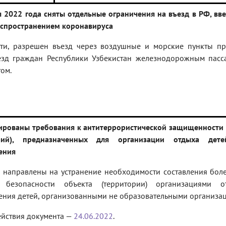
я 2022 года сняты отдельные ограничения на въезд в РФ, вв
распространением коронавируса
сти, разрешен въезд через воздушные и морские пункты пр
езд граждан Республики Узбекистан железнодорожным пас
ом.
ированы требования к антитеррористической защищенности
орий), предназначенных для организации отдыха де
ения
 направлены на устранение необходимости составления бол
а безопасности объекта (территории) организациями 
ения детей, организованными не образовательными организа
ействия документа —
24.06.2022
.