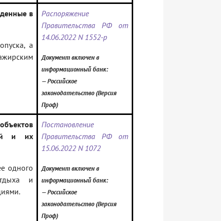
еденные в
Распоряжение
Правительства РФ от
14.06.2022 N 1552-р
опуска, а
сажирским
Документ включен в
информационный банк:
— Российское
законодательство (Версия
Проф)
 объектов
Постановление
тей и их
Правительства РФ от
15.06.2022 N 1072
ее одного
Документ включен в
отдыха и
информационный банк:
циями.
— Российское
законодательство (Версия
Проф)