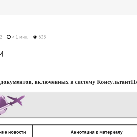
2
< 1 мин.
638
М
 документов, включенных в систему Консультант
ние новости
Аннотация к материалу