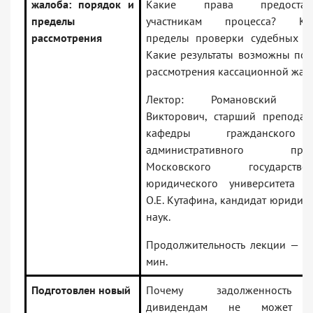
жалоба: порядок и
Какие права предостав
пределы
участникам процесса? Ка
рассмотрения
пределы проверки судебных ак
Какие результаты возможны по 
рассмотрения кассационной жал
Лектор: Романовский Се
Викторович, старший преподав
кафедры гражданског
административного проц
Московского государствен
юридического университета и
О.Е. Кутафина, кандидат юридич
наук.
Продолжительность лекции — 2
мин.
Подготовлен новый
Почему задолженность
дивидендам не может с