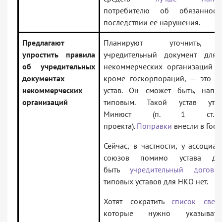
потребителю об обязаннос
последствии ее нарушения.
Предлагают
Планируют уточнить, 
упростить правила
учредительный документ для 
об учредительных
некоммерческих организаций (
документах
кроме госкорпораций, — это т
некоммерческих
устав. Он сможет быть, напри
организаций
типовым. Такой устав утве
Минюст (п. 1 ст
проекта).
Поправки
внесли в Госд
Сейчас, в частности, у ассоциа
союзов помимо устава до
быть
учредительный догово
типовых уставов для НКО нет.
Хотят сократить
список свед
которые нужно указыва