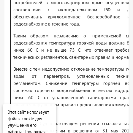
потребителей в многоквартирном доме осуществляе
соответствии с законодательством РФ и до
обеспечивать круглосуточное, бесперебойное гор
водоснабжение в течение года.
Таким образом, независимо от применяемой сис
водоснабжения температура горячей воды должна бы
ниже 60 C и не выше 75 C, что отвечает требова
технических регламентов, санитарных правил и нормати
Вместе с тем недопустимо отклонение температуры го
воды от параметров, установленных техниче
регламентом. Снижение температуры горячей во
системах горячего водоснабжения в местах водора
ниже 60 C от установленной санитарными прави
является нарушением правил предоставления коммуна
услуг.
Этот сайт использует
файлы cookie для
Верховный Суд в настоящем решении ссылался такж
улучшения его
выводы, сделанные им в решении от 31 мая 2013 
работы. Продолжая