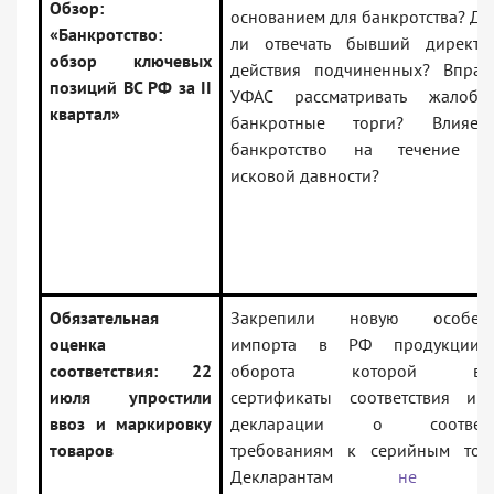
Обзор:
основанием для банкротства? Д
«Банкротство:
ли отвечать бывший директо
обзор ключевых
действия подчиненных? Вправ
позиций ВС РФ за II
УФАС рассматривать жалоб
квартал»
банкротные торги? Влияе
банкротство на течение с
исковой давности?
Обязательная
Закрепили новую особенн
оценка
импорта в РФ продукции,
соответствия: 22
оборота которой выд
июля упростили
сертификаты соответствия и (
ввоз и маркировку
декларации о соответс
товаров
требованиям к серийным това
Декларантам
не ну