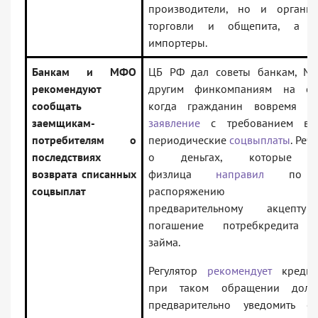
производители, но и организ
торговли и общепита, а т
импортеры.
Банкам и МФО
ЦБ РФ дал советы банкам, М
рекомендуют
другим финкомпаниям на слу
сообщать
когда гражданин вовремя
п
заемщикам-
заявление
с требованием вер
потребителям о
периодические
соцвыплаты
. Реч
последствиях
о деньгах, которые б
возврата списанных
физлица
направил
по е
соцвыплат
распоряжению и
предварительному акцепт
погашение потребкредита 
займа.
Регулятор
рекомендует
кредит
при таком обращении долж
предварительно уведомить е