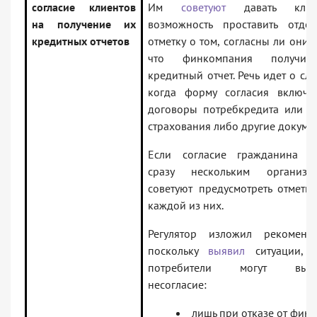
согласие клиентов
Им
советуют
давать клие
на получение их
возможность проставить отдел
кредитных отчетов
отметку о том, согласны ли они с
что финкомпания получи
кредитный отчет. Речь идет о слу
когда форму согласия включа
договоры потребкредита или з
страхования либо другие докуме
Если согласие гражданина н
сразу нескольким организац
советуют предусмотреть отметк
каждой из них.
Регулятор изложил рекоменда
поскольку
выявил
ситуации, к
потребители могут выра
несогласие:
лишь при отказе от фину