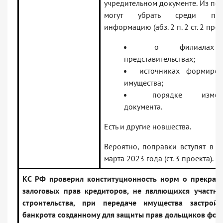
учредительном документе. Из пе
могут убрать среди про
информацию (абз. 2 п. 2 ст. 2 прое
о филиала
представительствах;
источниках формиров
имущества;
порядке измен
документа.
Есть и другие новшества.
Вероятно, поправки вступят в с
марта 2023 года (ст. 3 проекта).
КС РФ проверил конституционность норм о прекращ
залоговых прав кредиторов, не являющихся участн
строительства, при передаче имущества застройщ
банкрота созданному для защиты прав дольщиков фон