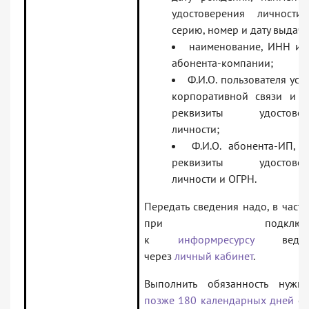
удостоверения личности,
серию, номер и дату выдачи
наименование, ИНН и 
абонента-компании;
Ф.И.О. пользователя усл
корпоративной связи и т
реквизиты удостовер
личности;
Ф.И.О. абонента-ИП, 
реквизиты удостовер
личности и ОГРН.
Передать сведения надо, в частн
при подключен
к
информресурсу
ведомс
через
личный кабинет
.
Выполнить обязанность нуж
позже 180 календарных дней
с 