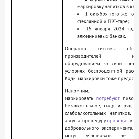
маркировку напитков в кега
1 октября того же год
стеклянной и ПЭТ-таре;
15 января 2024 года
алюминиевых банках.
Оператор системы обесп
производителей нуж
оборудованием за свой счет 
условиях беспроцентной расср
Коды маркировки тоже предостав
Напомним,
маркировать
потребуют
пиво, в
безалкогольное, сидр и ряд д
слабоалкогольных напитков. Д
августа процедуру
проводят
в ра
добровольного эксперимента. 
могут участвовать не то