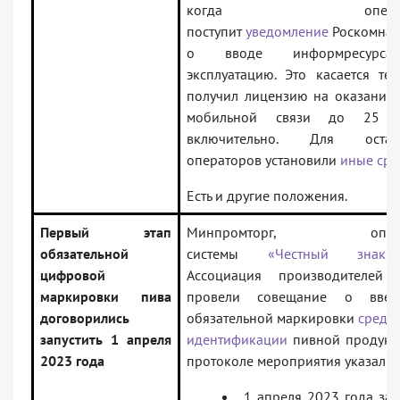
когда операто
поступит
уведомление
Роскомнад
о вводе информресурс
эксплуатацию. Это касается тех
получил лицензию на оказание 
мобильной связи до 25 
включительно. Для остал
операторов установили
иные сро
Есть и другие положения.
Первый этап
Минпромторг, опера
обязательной
системы
«Честный знак»
цифровой
Ассоциация производителей 
маркировки пива
провели совещание о введ
договорились
обязательной маркировки
средс
запустить 1 апреля
идентификации
пивной продукц
2023 года
протоколе мероприятия указали:
1 апреля 2023 года зап