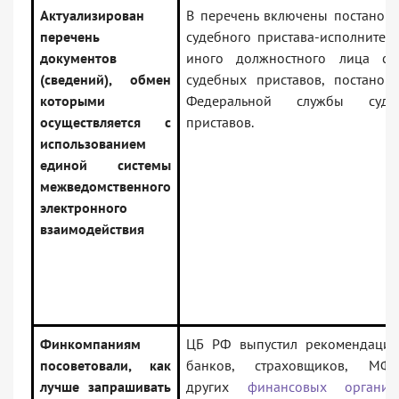
Актуализирован
В перечень включены постанов
перечень
судебного пристава-исполнител
документов
иного должностного лица сл
(сведений), обмен
судебных приставов, постанов
которыми
Федеральной службы суде
осуществляется с
приставов.
использованием
единой системы
межведомственного
электронного
взаимодействия
Финкомпаниям
ЦБ РФ выпустил рекомендации
посоветовали, как
банков, страховщиков, М
лучше запрашивать
других
финансовых организ