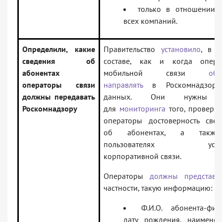
только в отношении с
всех компаний.
Определили, какие
Правительство
установило
, в к
сведения об
составе, как и когда опера
абонентах
мобильной связи
обя
операторы связи
направлять
в Роскомнадзор
должны передавать
данных. Они нужны 
Роскомнадзору
для
мониторинга
того, проверя
операторы достоверность свед
об абонентах, а такж
пользователях услуг
корпоративной связи.
Операторы
должны представи
частности, такую информацию:
Ф.И.О. абонента-физ
дату рождения, наименов