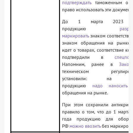
подтверждать
таможенным орг
право использовать эти документ
До 1 марта 2023 г
продукцию
разре
маркировать
знаком соответстви
знаком обращения на рынке. 
идет о товарах, соответствие ко
подтвердили в
спецпор
Напомним, ранее в
Закон
техническом регулиров
установили: на та
продукцию
надо наносить
з
обращения на рынке.
При этом сохранили антикризи
правило о том, что до 1 марта
года продукцию для оборо
РФ
можно ввозить
без маркировк