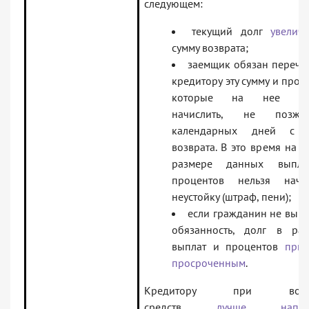
следующем:
текущий долг
увелича
сумму возврата;
заемщик обязан перечи
кредитору эту сумму и проц
которые на нее ус
начислить, не поз
календарных дней с 
возврата. В это время на д
размере данных выпл
процентов нельзя начис
неустойку (штраф, пени);
если гражданин не вып
обязанность, долг в раз
выплат и процентов
приз
просроченным
.
Кредитору при возвр
средств
лучше напом