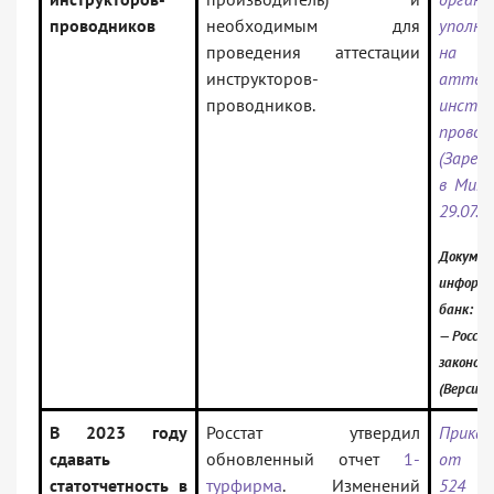
проводников
необходимым для
уполно
проведения аттестации
на п
инструкторов-
аттес
проводников.
инстру
провод
(Зарег
в Миню
29.07.2
Докумен
информ
банк:
— Россий
законод
(Версия 
В 2023 году
Росстат утвердил
Прика
сдавать
обновленный отчет
1-
от 28
статотчетность в
турфирма
. Изменений
52