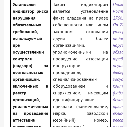
Установлен
Таким индикатором
Приказ
индикатор риска
является установление
Рост
нарушения
факта владения на праве
27.06.
обязательных
собственности или ином
Пр-
требований,
законном основании
утверж
используемый
двумя и более
индика
при
организациями,
наруше
осуществлении
уполномоченными на
обязат
контроля
проведение аттестации
требо
(надзора) за
инструкторов-
осущес
деятельностью
проводников,
федера
организаций,
специализированным
госуда
включенных в
оборудованием и
контро
реестр
снаряжением, имеющим
(над
организаций,
идентифицирующие
деяте
уполномоченных
признаки (наименование,
органи
на проведение
марка, заводской
вклю
аттестации
(серийный) номер,
реестр
инструкторов-
производитель) и
органи