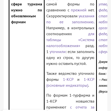
сфере туризма
самой формы по
утверж
нужно по
сравнению с
прежней
нет.
федера
обновленным
Скорректировали
указания
стати
формам
по ее заполнению
.
наблю
Например, в контрольных
органи
соотношениях
для
федера
таблицы «Система
стати
налогообложения»
разд.
набл
1
уточнили
: если заполнить
сфере 
одну из строк, то другую
Докумен
нужно оставить пустой.
информ
Также ведомство уточнило
банк:
формы
1-КСР
и
1-КСР
— Россий
(основные индикаторы)
.
законод
(Версия 
По формам 1-турфирма и
1-КСР новшества
применяют
с отчета за