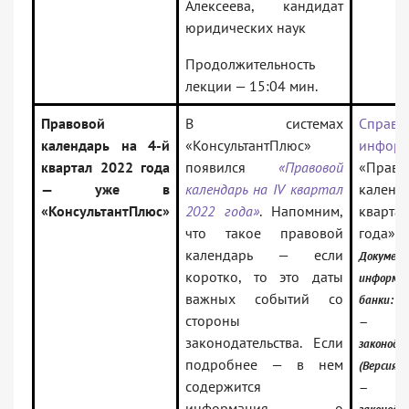
Алексеева, кандидат
юридических наук
Продолжительность
лекции — 15:04 мин.
Правовой
В системах
Справо
календарь на 4-й
«КонсультантПлюс»
информ
квартал 2022 года
появился
«Правовой
«Право
— уже в
календарь на IV квартал
календ
«КонсультантПлюс»
2022 года»
. Напомним,
кварт
что такое правовой
года»
календарь — если
Докумен
коротко, то это даты
информа
важных событий со
банки:
стороны
— Рос
законодательства. Если
законода
подробнее — в нем
(Версия П
содержится
— Рос
информация о