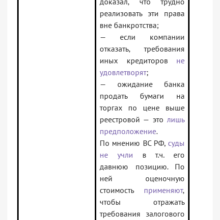
доказал, что трудно
реализовать эти права
вне банкротства;
— если компании
отказать, требования
иных кредиторов
не
удовлетворят
;
— ожидание банка
продать бумаги на
торгах по цене выше
реестровой — это
лишь
предположение
.
По мнению ВС РФ,
суды
не учли
в т.ч. его
давнюю позицию. По
ней оценочную
стоимость
применяют
,
чтобы отражать
требования залогового