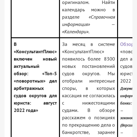
оригиналом. Найти
календарь можно в
разделе
«Справочная
информация» —
«Календари»
.
В
За месяц в системе
Обзор:
«КонсультантПлюс»
«КонсультантПлюс»
«повор
включен новый
появилось более 8300
дел ар
актуальный
новых постановлений
судов о
обзор: «Топ-5
судов округов. Мы
юрист
«поворотных» дел
отобрали интересные
2022 г
арбитражных
споры, в которых
Докумен
судов округов для
кассация не согласилась
информа
юриста: август
с нижестоящими
банки:
2022 года»
судами. В обзоре
— Рос
расскажем о позициях
законода
по прекращению дела о
(Версия П
банкротстве, заранее
— Рос