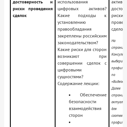
достоверность и
использования
активы:
риски проведения
цифровых активов?
достов
сделок
Какие подходы к
риски
установлению
провед
правообладания
сделок
закреплены российским
На ст
законодательством?
страни
Какие риски для сторон
Консуль
возникают при
выбер
совершении сделок с
профиль 
цифровыми
по 
сущностями?
«Видеосе
Содержание лекции:
Далее 
Обеспечение
страниц
безопасности
актуаль
взаимодействия
для
сторон
соответ
профиля.