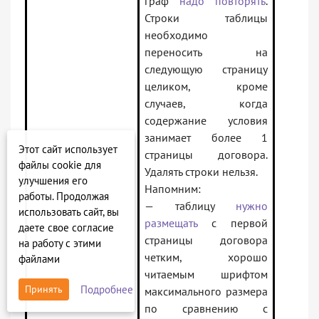
граф
надо повторять
.
Строки таблицы
необходимо
переносить на
следующую страницу
целиком, кроме
случаев, когда
содержание условия
занимает более 1
Этот сайт использует
страницы договора.
файлы cookie для
Удалять строки нельзя.
улучшения его
Напомним:
работы. Продолжая
— таблицу
нужно
использовать сайт, вы
размещать
с первой
даете свое согласие
страницы договора
на работу с этими
четким, хорошо
файлами
читаемым шрифтом
Подробнее
Принять
максимального размера
по сравнению с