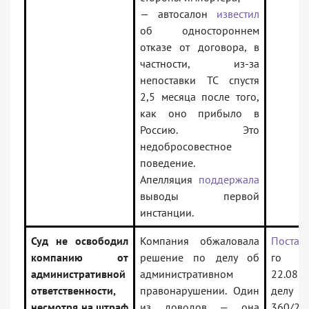
— автосалон
известил
об одностороннем
отказе от договора, в
частности, из-за
непоставки ТС спустя
2,5 месяца после того,
как оно прибыло в
Россию. Это
недобросовестное
поведение.
Апелляция
поддержала
выводы первой
инстанции.
Суд не освободил
Компания обжаловала
Постан
компанию от
решение по делу об
го 
административной
административном
22.08
ответственности,
правонарушении. Один
делу
несмотря на штраф
из доводов — она
360/20