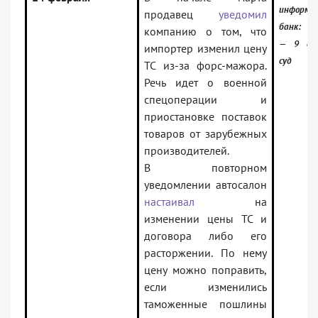
информа
продавец
уведомил
банк:
компанию о том, что
— 9 апе
импортер изменил цену
суд
ТС из-за форс-мажора.
Речь идет о военной
спецоперации и
приостановке поставок
товаров от зарубежных
производителей.
В повторном
уведомлении автосалон
настаивал
на
изменении цены ТС и
договора либо его
расторжении. По нему
цену можно поправить,
если изменились
таможенные пошлины