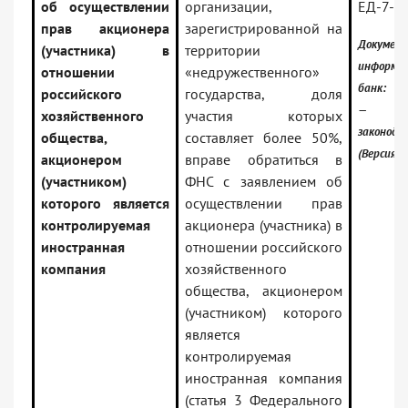
об осуществлении
организации,
ЕД-7-7
прав акционера
зарегистрированной на
Докумен
(участника) в
территории
информа
отношении
«недружественного»
банк:
российского
государства, доля
— Рос
хозяйственного
участия которых
законода
общества,
составляет более 50%,
(Версия П
акционером
вправе обратиться в
(участником)
ФНС с заявлением об
которого является
осуществлении прав
контролируемая
акционера (участника) в
иностранная
отношении российского
компания
хозяйственного
общества, акционером
(участником) которого
является
контролируемая
иностранная компания
(статья 3 Федерального