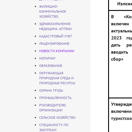
Излож
ЖИЛИЩНО-
КОММУНАЛЬНОЕ
В «Конс
ХОЗЯЙСТВО
включ
ЗДРАВООХРАНЕНИЕ.
МЕДИЦИНА. АПТЕКИ
актуаль
КАДАСТРОВЫЙ УЧЕТ
2023 го
ЛИЦЕНЗИРОВАНИЕ
дать ре
НОВОСТИ КОМПАНИИ
вводить 
НОТАРИАТ
сбор»
ОБРАЗОВАНИЕ
ОКРУЖАЮЩАЯ
ПРИРОДНАЯ СРЕДА И
ПРИРОДНЫЕ РЕСУРСЫ
ОХРАНА ТРУДА
ПРОМЫШЛЕННОСТЬ
Утвержде
РУКОВОДИТЕЛЮ
ОРГАНИЗАЦИИ
включе
СЕЛЬСКОЕ ХОЗЯЙСТВО
туристск
СПЕЦИАЛИСТУ ПО
ЗАКУПКАМ