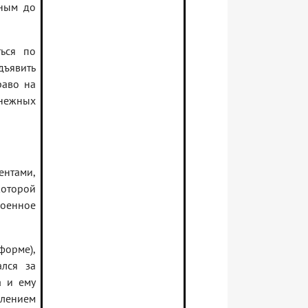
нным до
ться по
ъявить
раво на
нежных
ентами,
которой
оенное
рме),
лся за
а и ему
лением