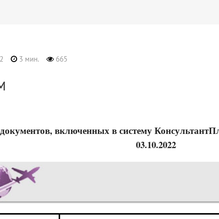
2
3 мин.
665
М
документов, включенных в систему КонсультантПлю
03.10.2022