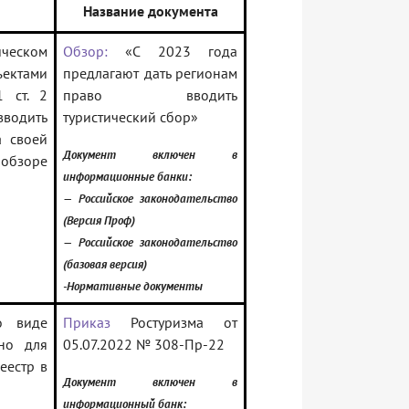
Название документа
ическом
Обзор:
«С 2023 года
ектами
предлагают дать регионам
1 ст. 2
право вводить
вводить
туристический сбор»
а своей
Документ включен в
обзоре
информационные банки:
— Российское законодательство
(Версия Проф)
— Российское законодательство
(базовая версия)
-Нормативные документы
о виде
Приказ
Ростуризма от
жно для
05.07.2022 № 308-Пр-22
еестр в
Документ включен в
информационный банк: