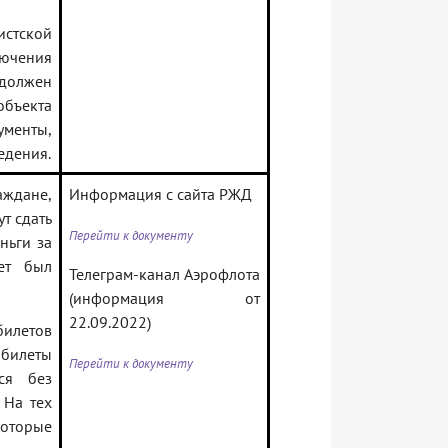
стской
ючения
должен
объекта
енты,
едения.
ждане,
Информация с сайта РЖД
т сдать
Перейти к документу
ньги за
ет был
Телеграм-канал Аэрофлота
(информация от
22.09.2022)
илетов
билеты
Перейти к документу
ся без
 На тех
которые