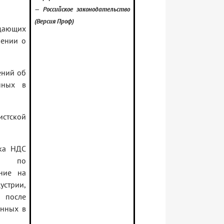
— Российское законодательство
(Версия Проф)
дающих
лении о
ений об
енных в
истской
вка НДС
уг по
ние на
стрии,
е после
енных в