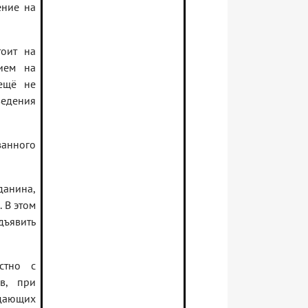
ение на
тоит на
нием на
 ещё не
ведения
ванного
анина,
 В этом
дъявить
стно c
в, при
дающих