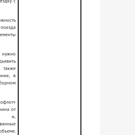
ездку с
жность
 поезда
нементы
 нужно
дъявить
 также
ание, в
борном
рофлот»
нина от
ым и,
ванные
объеме.