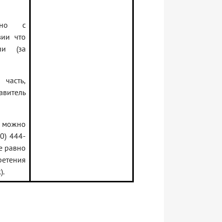
тно с
вии что
ии (за
часть,
авитель
т можно
0) 444-
се равно
ретения
).