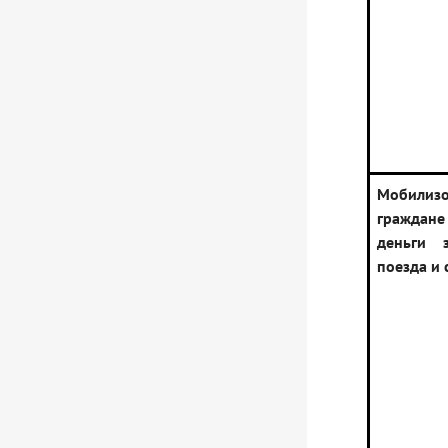
Мобилиз
граждане
деньги 
поезда и