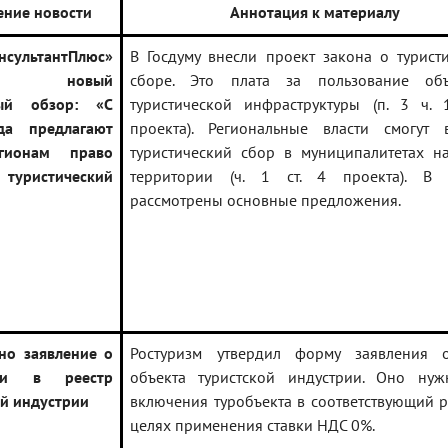
ение новости
Аннотация к материалу
ультантПлюс»
В Госдуму внесли проект закона о турист
ен новый
сборе. Это плата за пользование объ
ный обзор:
«С
туристической инфраструктуры (п. 3 ч. 
да предлагают
проекта). Региональные власти смогут 
гионам право
туристический сбор в муниципалитетах н
туристический
территории (ч. 1 ст. 4 проекта). В 
рассмотрены основные предложения.
но заявление о
Ростуризм утвердил форму заявления 
нии в реестр
объекта туристской индустрии. Оно ну
ой индустрии
включения туробъекта в соответствующий р
целях применения ставки НДС 0%.