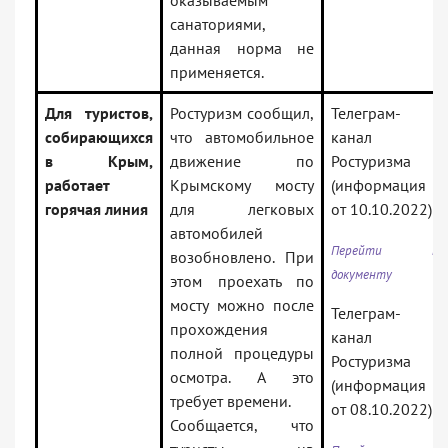
оказываемым
санаториями,
данная норма не
применяется.
Для туристов,
Ростуризм сообщил,
Телеграм-
собирающихся
что автомобильное
канал
в Крым,
движение по
Ростуризма
работает
Крымскому мосту
(информация
горячая линия
для легковых
от 10.10.2022)
автомобилей
Перейти к
возобновлено. При
документу
этом проехать по
мосту можно после
Телеграм-
прохождения
канал
полной процедуры
Ростуризма
осмотра. А это
(информация
требует времени.
от 08.10.2022)
Сообщается, что