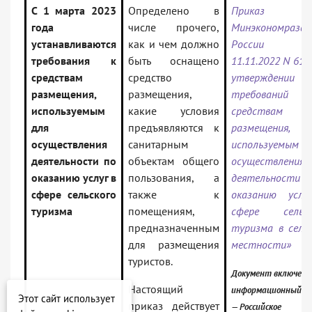
С 1 марта 2023
Определено в
Приказ
года
числе прочего,
Минэкономразв
устанавливаются
как и чем должно
России 
требования к
быть оснащено
11.11.2022 N 617
средствам
средство
утверждении
размещения,
размещения,
требовани
используемым
какие условия
средствам
для
предъявляются к
размещения,
осуществления
санитарным
используемым 
деятельности по
объектам общего
осуществления
оказанию услуг в
пользования, а
деятельности
сфере сельского
также к
оказанию услу
туризма
помещениям,
сфере сельск
предназначенным
туризма в сель
для размещения
местности»
туристов.
Документ включен 
Настоящий
информационный ба
Этот сайт использует
приказ действует
— Российское