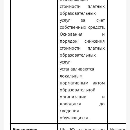
стоимости платных
образовательных
услуг за счет
собственных средств.
Основания и
порядок снижения
стоимости платных
образовательных
услуг
устанавливаются
локальным
нормативным актом
образовательной
организации и
доводятся до
сведения
обучающихся.
Банковские
ЦБ РФ настоятельно
Информа