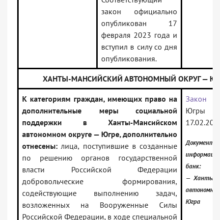
закон официально
опубликован 17
февраля 2023 года и
вступил в силу со дня
опубликования.
ХАНТЫ-МАНСИЙСКИЙ АВТОНОМНЫЙ ОКРУГ — ЮГ
К категориям граждан, имеющих право на
Закон
Х
дополнительные меры социальной
Югр
поддержки в Ханты-Мансийском
17.02.202
автономном округе — Югре, дополнительно
Документ 
отнесены:
лица, поступившие в созданные
информаци
по решению органов государственной
банк:
власти Российской Федерации
— Ханты-М
добровольческие формирования,
автономны
содействующие выполнению задач,
Югра
возложенных на Вооруженные Силы
Российской Федерации, в ходе специальной