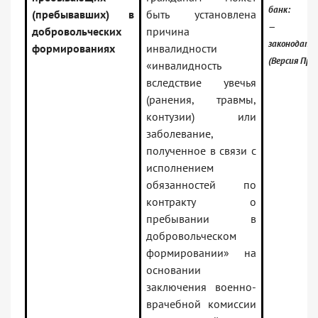
банк:
(пребывавших) в
быть установлена
— Росс
добровольческих
причина
законодате
формированиях
инвалидности
(Версия Про
«инвалидность
вследствие увечья
(ранения, травмы,
контузии) или
заболевание,
полученное в связи с
исполнением
обязанностей по
контракту о
пребывании в
добровольческом
формировании» на
основании
заключения военно-
врачебной комиссии