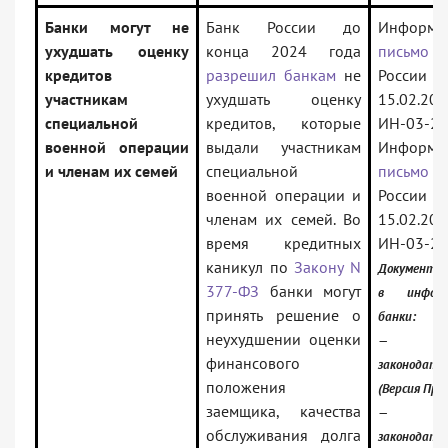
Банки могут не
Банк России до
Информа
ухудшать оценку
конца 2024 года
письмо
Б
кредитов
разрешил банкам
не
Росс
участникам
ухудшать оценку
15.02.
специальной
кредитов, которые
ИН-03-23
военной операции
выдали участникам
Информа
и членам их семей
специальной
письмо
Б
военной операции и
Росс
членам их семей. Во
15.02.
время кредитных
ИН-03-23
каникул по
Закону N
Документы
377-ФЗ
банки могут
в информ
принять решение о
банки:
неухудшении оценки
— Росс
финансового
законодате
положения
(Версия Про
заемщика, качества
— Росс
обслуживания долга
законодате