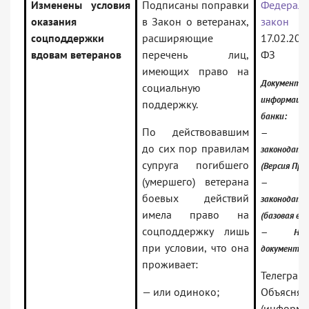
Изменены условия
Подписаны поправки
Федерал
оказания
в Закон о ветеранах,
закон
соцподдержки
расширяющие
17.02.20
вдовам ветеранов
перечень лиц,
ФЗ
имеющих право на
Документ 
социальную
информаци
поддержку.
банки:
По действовавшим
— Росс
до сих пор правилам
законодате
супруга погибшего
(Версия Про
(умершего) ветерана
— Росс
боевых действий
законодате
имела право на
(базовая вер
соцподдержку лишь
— Норма
при условии, что она
документы
проживает:
Телеграм
— или одиноко;
Объясняе
(информ