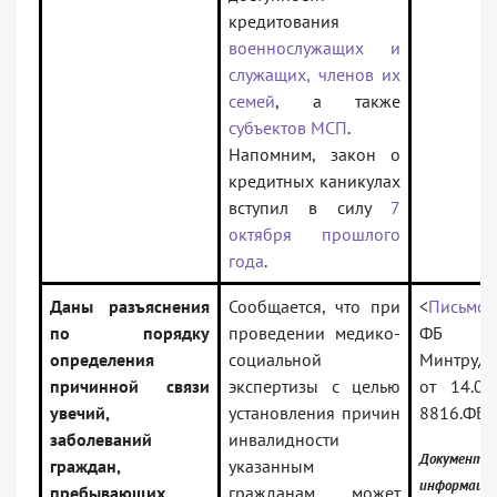
кредитования
военнослужащих и
служащих, членов их
семей
, а также
субъектов МСП
.
Напомним, закон о
кредитных каникулах
вступил в силу
7
октября прошлого
года
.
Даны разъяснения
Сообщается, что при
<
Письмо>
по порядку
проведении медико-
ФБ 
определения
социальной
Минтруда
причинной связи
экспертизы с целью
от 14.02
увечий,
установления причин
8816.ФБ.
заболеваний
инвалидности
Документ 
граждан,
указанным
информаци
пребывающих
гражданам может