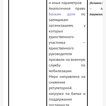
и иных параметров.
(базовая вер
Аналогичное право
— Норма
банкам дали
по
документы
заемщикам-
организациям, у
которых
единственного
участника —
единственного
руководителя
призвали на военную
службу по
мобилизации.
Мера направлена на
снижение
регуляторной
нагрузки на банки и
поддержание
доступности