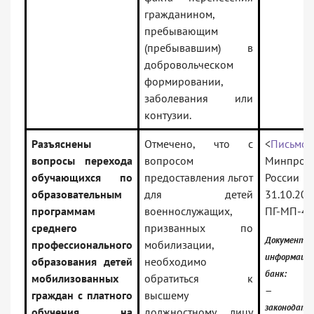
гражданином,
пребывающим
(пребывавшим) в
добровольческом
формировании,
заболевания или
контузии.
Разъяснены
Отмечено, что с
<
Письмо>
вопросы перехода
вопросом
Минпрос
обучающихся по
предоставления льгот
Росс
образовательным
для детей
31.10.20
программам
военнослужащих,
ПГ-МП-4
среднего
призванных по
Документ 
профессионального
мобилизации,
информаци
образования детей
необходимо
банк:
мобилизованных
обратиться к
— Росс
граждан с платного
высшему
законодате
обучения на
должностному лицу