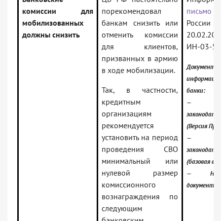
комиссии для
порекомендовал
письмо
Б
мобилизованных
банкам снизить или
Росс
должны снизить
отменить комиссии
20.02.
для клиентов,
ИН-03-59
призванных в армию
Документ 
в ходе мобилизации.
информаци
Так, в частности,
банки:
кредитным
— Росс
организациям
законодате
рекомендуется
(Версия Про
установить на период
— Росс
проведения СВО
законодате
минимальный или
(базовая вер
нулевой размер
— Норма
комиссионного
документы
вознаграждения по
следующим
банковским