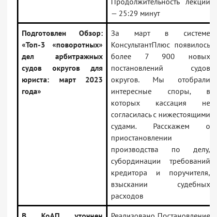
Продолжительность лекции
— 25:29 минут
Подготовлен Обзор:
За март в системе
«Топ-3 «поворотных»
КонсультантПлюс появилось
дел арбитражных
более 7 900 новых
судов округов для
постановлений судов
юриста: март 2023
округов. Мы отобрали
года»
интересные споры, в
которых кассация не
согласилась с нижестоящими
судами. Расскажем о
приостановлении
производства по делу,
субординации требований
кредитора и поручителя,
взыскании судебных
расходов
В КоАП уточнен
Реализовано Постановление