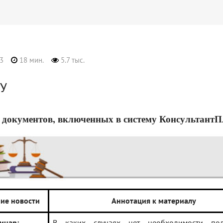
3
18 мин.
5.7 тыс.
У
 документов, включенных в систему КонсультантПлюс
ие новости
Аннотация к материалу
инар:
В каких случаях нет необходимости под