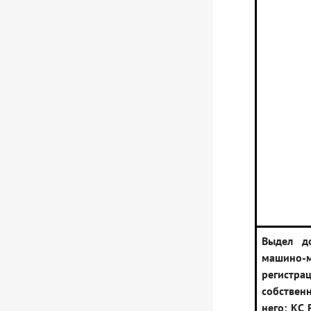
Выдел д
машино
регистра
собстве
него: КС