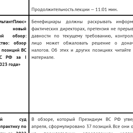
Продолжительность лекции — 11:01 мин.
льтантПлюс»
Бенефициары должны раскрывать инфор
ен новый
фактических директорах, претензия не прерыв
ный обзор:
давности по текущему требованию, контро
ство: обзор
лицо может обжаловать решение о донач
 позиций ВС
налогов. Об этих и других позициях читайте
С РФ за I
материале.
023 года»
вный суд
В обзоре, который Президиум ВС РФ утве
практику по
апреля, сформулировано 37 позиций. Все они 