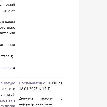
нностей
 другую
 в каких
го акта,
зательств
компании
ставам;
лнил
, его
 в натуре
Постановление
КС РФ от
к долю в
18.04.2023 N 18-П
у и т.п.
С
Документ включен в
казывать
информационные банки:
го права