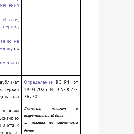
змещения
 убытки,
 период
панию не
лжнику
(п.
ие долги
бликат
Определение
ВС РФ от
о. Первая
19.04.2023 N 305-ЭС22-
доказала
26720
Документ включен в
я выдачи
информационный банк:
ъективно
— Решения по конкретным
 листа к
делам
дение от