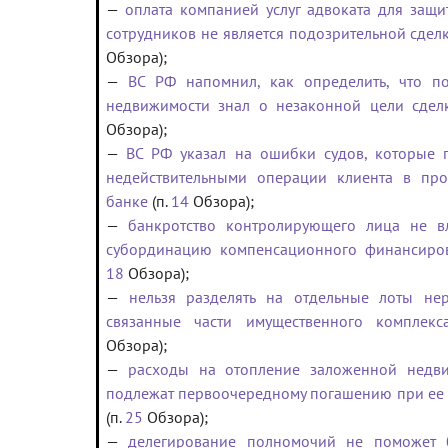
—
оплата компанией услуг адвоката для защи
сотрудников не является подозрительной сдел
Обзора);
—
ВС РФ напомнил, как определить, что по
недвижимости знал о незаконной цели сдел
Обзора);
—
ВС РФ указал на ошибки судов, которые 
недействительными операции клиента в пр
банке
(п.
14
Обзора);
—
банкротство контролирующего лица не в
субординацию компенсационного финансиро
18
Обзора);
—
нельзя разделять на отдельные лоты не
связанные части имущественного комплекс
Обзора);
—
расходы на отопление заложенной недв
подлежат первоочередному погашению при ее
(п.
25
Обзора);
—
делегирование полномочий не поможет