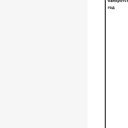
банкротс
год