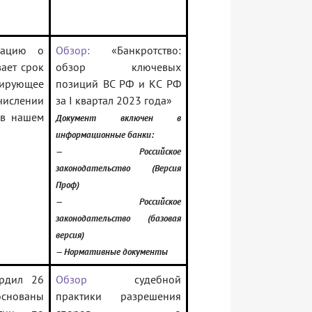
мацию о
Обзор:
«Банкротство:
ает срок
обзор ключевых
лирующее
позиций ВС РФ и КС РФ
ислении
за I квартал 2023 года»
 в нашем
Документ включен в
информационные банки:
— Российское
законодательство (Версия
Проф)
— Российское
законодательство (базовая
версия)
— Нормативные документы
рдил 26
Обзор
судебной
основаны
практики разрешения