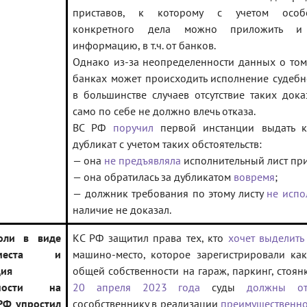
приставов, к которому с учетом особе
конкретного дела можно приложить и
информацию, в т.ч. от банков.
Однако из-за неопределенности данных о том,
банках может происходить исполнение судебно
в большинстве случаев отсутствие таких дока
само по себе не должно влечь отказа.
ВС РФ
поручил
первой инстанции выдать 
дубликат с учетом таких обстоятельств:
— она
не предъявляла
исполнительный лист при
— она обратилась за дубликатом
вовремя
;
— должник требования по этому листу
не испо
наличие не доказал.
оли в виде
КС РФ защитил права тех, кто
хочет выделить
-места и
машино-место, которое зарегистрировали ка
ция
общей собственности на гараж, паркинг, стоянк
нности на
20 апреля 2023 года
суды
должны от
 РФ упростил
сособственнику в реализации
преимущественно