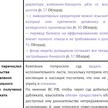
директору компании-банкрота уйти от во
долгов
(п.
27
Обзора);
—
с мажоритарных кредиторов можно взыскать
которые они причинили должнику в
конкурсного производства
(п.
30
Обзора);
—
перевод бизнеса на аффилированную ком
влечет полного отказа в ее требованиях к до
31
Обзора);
—
фонд защиты дольщиков погашает все текущ
застройщика-банкрота
(п.
37
Обзора)
еречислил
Компания попросила суд
выдать
ду
ьства
исполнительного листа, поскольку потеряла ег
вления
инстанция и кассация посчитали, что она не 
ельного
утрату, и
отказали
.
я получения
По мнению ВС РФ, чтобы через суд добитьс
ката
дубликата, взыскатель
обязан предоставить
об
доступные ему доказательства непредъявления
исполнению. К ним относится ответ-подтверж