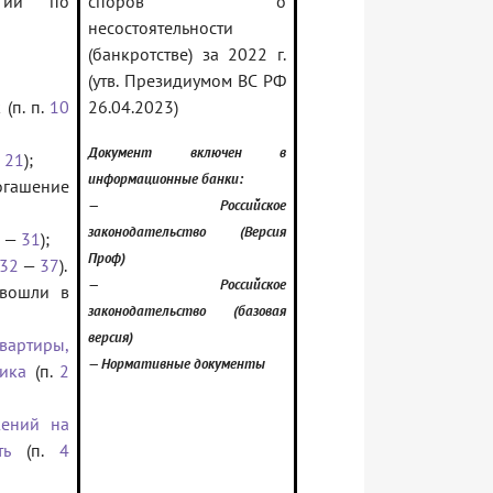
егии по
споров о
несостоятельности
(банкротстве) за 2022 г.
(утв. Президиумом ВС РФ
(п. п.
10
26.04.2023)
Документ включен в
—
21
);
информационные банки:
гашение
— Российское
законодательство (Версия
—
31
);
Проф)
32
—
37
).
— Российское
 вошли в
законодательство (базовая
версия)
вартиры,
— Нормативные документы
щика
(п.
2
жений на
ть
(п.
4