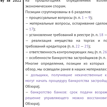
тву за 2022
на прошлогодних определениях колл
экономическим спорам.
Позиции сгруппированы в 6 разделов:
— процессуальные вопросы (п. п.
1
—
9
);
— материальные вопросы, оспаривание сделок 
—
17
);
— установление требований в реестре (п. п.
18
— реализация имущества на торгах и по
требований кредиторов (п. п.
22
—
25
);
— ответственность контролирующих лиц (п. п.
26
— особенности банкротства застройщиков (п. п.
Многие определения, позиции из которых
обзор, мы освещали ранее в наших материалах:
—
дольщики, получившие некачественные к
могут начать процедуру банкротства застрой
Обзора);
—
банкротство банков: срок подачи возра
решение управляющего можно восстанови
Обзора);