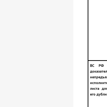
ВС РФ п
доказател
непредъя
исполнит
листа дл
его дубли