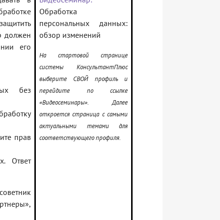
аботке
Обработка
защитить
персональных данных:
р должен
обзор изменений
ании его
На стартовой странице
системы КонсультантПлюс
выберите СВОЙ профиль и
ных без
перейдите по ссылке
«Видеосеминары». Далее
работку
откроется страница с самыми
актуальными темами для
ите прав
соответствующего профиля.
х. Ответ
советник
тнеры»,