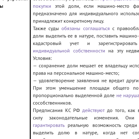
ры
покупки
этой доли, если машино-место фа
предназначено для индивидуального использ
принадлежит конкретному лицу.
Также суды
обязаны соглашаться
с правообл
доли выделить ее в натуре, поставить машино
кадастровый учет и зарегистрирова
индивидуальной собственности
на эту недви
Условия:
— сохранение доли мешает ее владельцу испо
права на персональное машино-место;
— удовлетворение заявления не вредит други
При этом уменьшение площади общего по
пропорционально выделенной доле
не наруша
сособственников.
Предписания КС РФ
действуют
до того, как в
силу законодательные изменения. Он
гарантировать
реальную возможность среди
выделить долю в натуре, когда нет сог