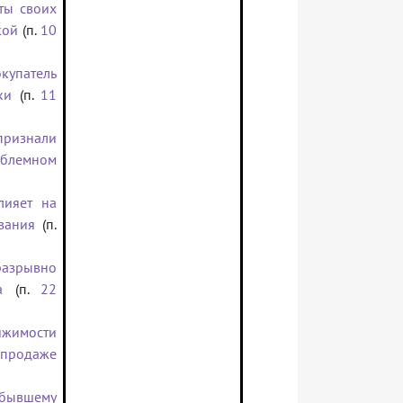
ты своих
кой
(п.
10
купатель
ки
(п.
11
признали
облемном
лияет на
вания
(п.
разрывно
а
(п.
22
ижимости
 продаже
 бывшему