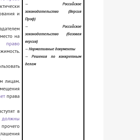
— Российское
ктически
законодательство (Версия
ования и
Проф)
— Российское
адателем
законодательство (базовая
-место на
версия)
ть
право
— Нормативные документы
жимость.
— Решения по конкретным
делам
льзовать
м лицам.
мещения
ет
права
ступят в
и
должны
 прочего
лашения