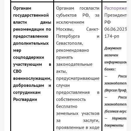
Органам
Органам госвласти
Распоряжен
государственной
субъектов РФ, за
Президента
власти даны
исключением
РФ о
рекомендации по
Москвы, Санкт-
06.06.2023
предоставлению
Петербурга и
174-рп
дополнительных
Севастополя,
Документ
мер
рекомендовано
включен
соцподдержки
принять
информационн
участвующим в
законодательные
банки:
СВО
акты,
— Российск
военнослужащим,
предусматривающие
законодательс
добровольцам и
случаи
(Версия Проф)
сотрудникам
предоставления в
— Российск
Росгвардии
собственность
законодательс
бесплатно
(базовая версия
земельных участков
— Нормативн
за заслуги,
документы
проявленные в ходе