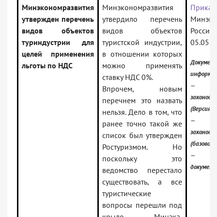
Минэкономразвития
Минэкономразвития
Приказ
утвержден перечень
утвердило перечень
Минэко
видов объектов
видов объектов
Рос
туриндустрии для
туристской индустрии,
05.05.2
целей применения
в отношении которых
Докуме
льготы по НДС
можно применять
информац
ставку НДС 0%.
— Ро
Впрочем, новым
законода
перечнем это назвать
(Версия П
нельзя. Дело в том, что
— Ро
ранее точно такой же
законода
список был утвержден
(базовая 
Ростуризмом. Но
— Но
поскольку это
докумен
ведомство перестало
существовать, а все
туристические
вопросы перешли под
крыло Минэка,