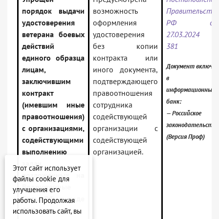
порядок выдачи
возможность
Правительств
удостоверения
оформления
РФ о
ветерана боевых
удостоверения
27.03.2024 
действий
без копии
381
единого образца
контракта или
Документ включен
лицам,
иного документа,
в
заключившим
подтверждающего
информационный
контракт
правоотношения
банк:
(имевшим иные
сотрудника
— Российское
правоотношения)
содействующей
законодательство
с организациями,
организации с
(Версия Проф)
содействующими
содействующей
выполнению
организацией.
задач,
Этот сайт использует
возложенных на
файлы cookie для
Вооруженные
улучшения его
Силы РФ, в ходе
работы. Продолжая
СВО
использовать сайт, вы