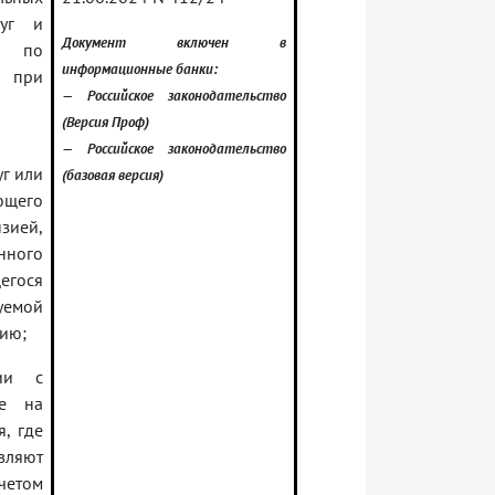
луг и
Документ включен в
во по
информационные банки:
 при
— Российское законодательство
(Версия Проф)
— Российское законодательство
г или
(базовая версия)
ющего
ией,
нного
егося
емой
нию;
ии с
ые на
, где
ляют
четом