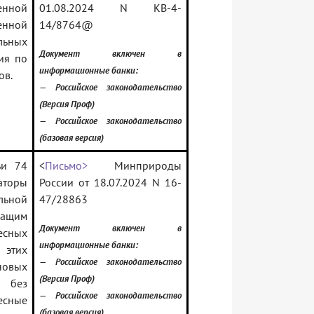
енной
01.08.2024 N КВ-4-
енной
14/8764@
льных
Документ включен в
ия по
информационные банки:
ов.
— Российское законодательство
(Версия Проф)
— Российское законодательство
(базовая версия)
ьи 74
<
Письмо>
Минприроды
аторы
России от 18.07.2024 N 16-
льной
47/28863
жащим
Документ включен в
есных
информационные банки:
 этих
— Российское законодательство
новых
(Версия Проф)
в без
— Российское законодательство
лесные
(базовая версия)