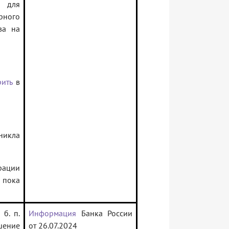
для
ного
ва на
ить
в
зникла
рации
 пока
 б. п.
Информация
Банка России
шение
от 26.07.2024