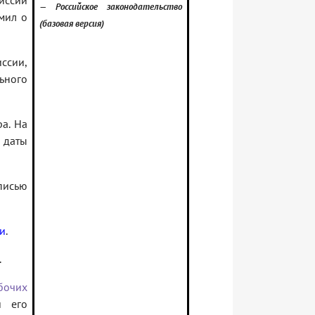
ссии
— Российское законодательство
омил о
(базовая версия)
ссии,
ьного
а. На
даты
писью
ги
.
.
бочих
и его