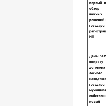
первый в
обзор 
важных
решений 
государс
регистра
ИП
Даны раз
вопросу 
догово
лесного
находя
государс
муниципа
собстве
новый 