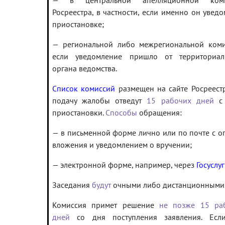
— в центральной апелляционной коми
Росреестра, в частности, если именно он увед
приостановке;
— региональной либо межрегиональной коми
если уведомление пришло от территориал
органа ведомства.
Список комиссий
размещен на сайте Росреестр
подачу жалобы отведут
15 рабочих дней
с 
приостановки.
Способы
обращения:
— в письменной форме лично или по почте с о
вложения и уведомлением о вручении;
— электронной форме, например, через
Госуслу
Заседания
будут
очными либо дистанционными
Комиссия примет решение
не позже 15 ра
дней
со дня поступления заявления. Есл