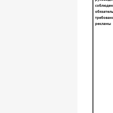
соблюде
обязател
требован
рекламы