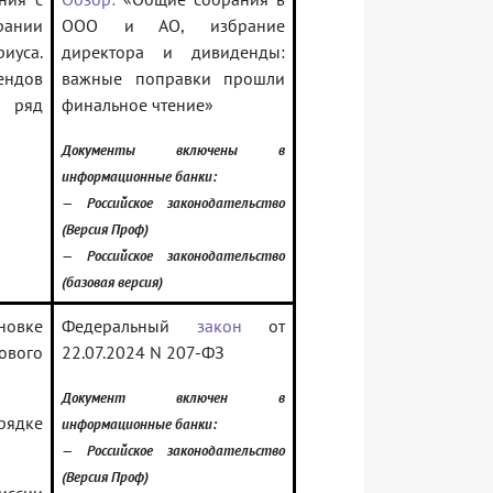
рании
ООО и АО, избрание
иуса.
директора и дивиденды:
ендов
важные поправки прошли
 ряд
финальное чтение»
Документы включены в
информационные банки:
— Российское законодательство
(Версия Проф)
— Российское законодательство
(базовая версия)
овке
Федеральный
закон
от
ового
22.07.2024 N 207-ФЗ
Документ включен в
рядке
информационные банки:
— Российское законодательство
(Версия Проф)