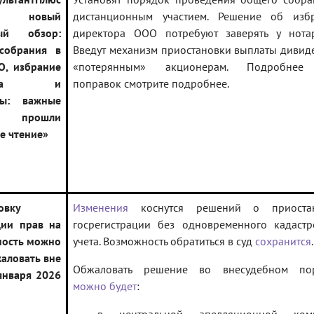
ен новый
дистанционным участием. Решение об изб
ный обзор:
директора ООО потребуют заверять у нотар
собрания в
Введут механизм приостановки выплаты дивид
, избрание
«потерянным» акционерам. Подробнее
ктора и
поправок смотрите подробнее.
ды: важные
ки прошли
е чтение»
овку
Изменения
коснутся решений о приостан
ции прав на
госрегистрации без одновременного кадастр
ость можно
учета. Возможность обратиться в суд
сохранится
.
жаловать вне
Обжаловать решение во внесудебном по
 января 2026
можно будет
: