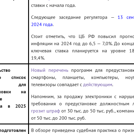
ставки с начала года.
Следующее заседание регулятора —
13 сен
2024 года
.
Стоит отметить, что ЦБ РФ повысил прогн
инфляции на 2024 год до 6,5 — 7,0%. До конца
ключевая ставка планируется на уровне 1
19,4%.
ьство
Новый перечень
программ для предустанов
ло список
смартфоны, планшеты, компьютеры, ноут
амм для
телевизоры совпадает с
действующим
.
ановки на
Напомним, за продажу электроники с наруш
е
требования о предустановке должностным 
тва в 2025
грозит штраф
от 30 тыс. до 50 тыс. руб., компа
от 50 тыс. до 200 тыс. руб.
дготовлен
В обзоре приведена судебная практика о приз