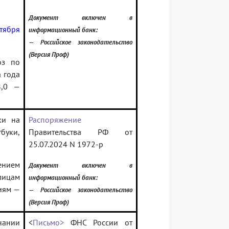
Документ включен в
тября
информационный банк:
— Российское законодательство
(Версия Проф)
оз по
 года
8,0 —
ки на
Распоряжение
буки,
Правительства РФ от
25.07.2024 N 1972-р
ением
Документ включен в
лицам
информационный банк:
ниям —
— Российское законодательство
(Версия Проф)
нании
<
Письмо>
ФНС России от