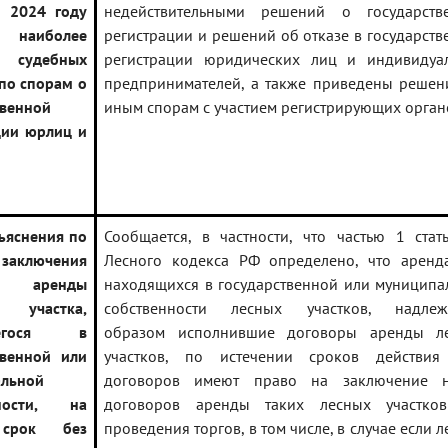
 2024 году
недействительными решений о государств
наиболее
регистрации и решений об отказе в государств
 судебных
регистрации юридических лиц и индивидуа
по спорам о
предпринимателей, а также приведены решен
твенной
иным спорам с участием регистрирующих орган
ции юрлиц и
ъяснения по
Сообщается, в частности, что частью 1 стат
заключения
Лесного кодекса РФ определено, что аренд
ра аренды
находящихся в государственной или муниципа
 участка,
собственности лесных участков, надле
щегося в
образом исполнившие договоры аренды л
твенной или
участков, по истечении сроков действия
льной
договоров имеют право на заключение 
нности, на
договоров аренды таких лесных участко
срок без
проведения торгов, в том числе, в случае если 