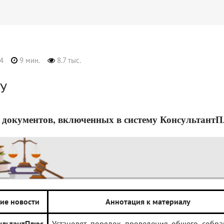
4
9 мин.
8.7 тыс.
У
 документов, включенных в систему КонсультантПлюс
ие новости
Аннотация к материалу
льтантПлюс
Установят порядок проведения общего собра