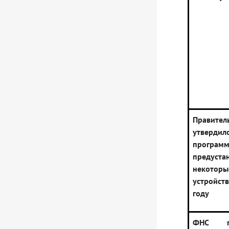
Правител
утверди
прогр
предуст
некоторы
устройс
году
ФНС по