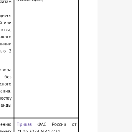
татам
щиеся
й или
стка,
акого
личии
тью 2
овора
к без
сного
ания,
еству
ренды
дению
Приказ
ФАС России от
льных
21.06.2024 N 412/24