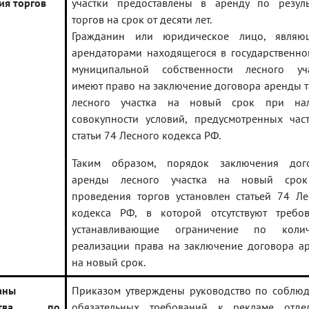
ия торгов
участки предоставлены в аренду по резуль
торгов на срок от десяти лет.
Гражданин или юридическое лицо, являю
арендаторами находящегося в государственно
муниципальной собственности лесного уча
имеют право на заключение договора аренды т
лесного участка на новый срок при на
совокупности условий, предусмотренных час
статьи 74 Лесного кодекса РФ.
Таким образом, порядок заключения дог
аренды лесного участка на новый сро
проведения торгов установлен статьей 74 Ле
кодекса РФ, в которой отсутствуют требов
устанавливающие ограничение по колич
реализации права на заключение договора а
на новый срок.
аны
Приказом утверждены руководство по соблю
дства по
обязательных требований к рекламе отде