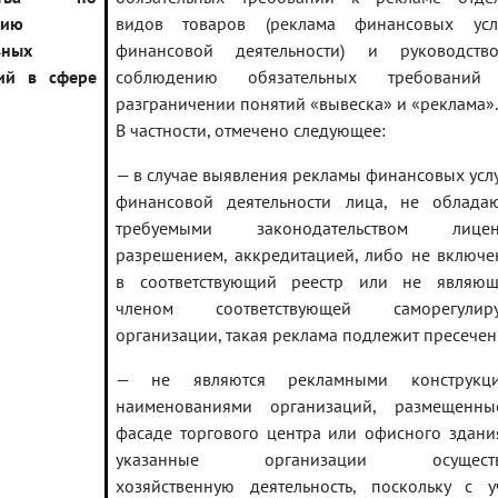
нию
видов товаров (реклама финансовых ус
ьных
финансовой деятельности) и руководст
ий в сфере
соблюдению обязательных требований
разграничении понятий «вывеска» и «реклама».
В частности, отмечено следующее:
— в случае выявления рекламы финансовых услу
финансовой деятельности лица, не облада
требуемыми законодательством лиценз
разрешением, аккредитацией, либо не включе
в соответствующий реестр или не являющ
членом соответствующей саморегулиру
организации, такая реклама подлежит пресече
— не являются рекламными конструкц
наименованиями организаций, размещенн
фасаде торгового центра или офисного здания
указанные организации осуществ
хозяйственную деятельность, поскольку с у