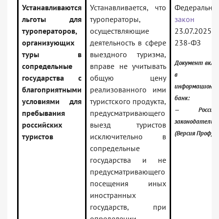
Устанавливаются
Устанавливается, что
Федеральны
льготы для
туроператоры,
закон
о
туроператоров,
осуществляющие
23.07.2025
организующих
деятельность в сфере
238-ФЗ
туры в
выездного туризма,
Документ вклю
сопредельные
вправе не учитывать
в
государства с
общую цену
информационн
благоприятными
реализованного ими
банк:
условиями для
туристского продукта,
— Российск
пребывания
предусматривающего
законодательс
российских
выезд туристов
(Версия Проф)
туристов
исключительно в
сопредельные
государства и не
предусматривающего
посещения иных
иностранных
государств, при
определении