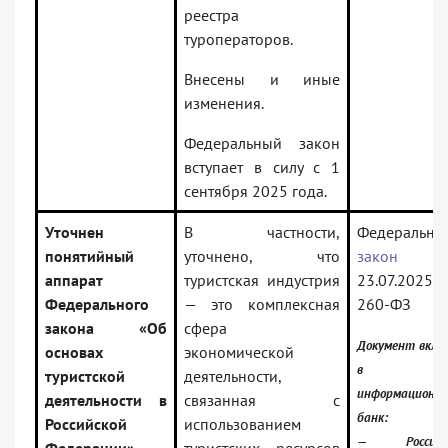
реестра
туроператоров.
Внесены и иные
изменения.
Федеральный закон
вступает в силу с 1
сентября 2025 года.
Уточнен
В частности,
Федеральны
понятийный
уточнено, что
закон
о
аппарат
туристская индустрия
23.07.2025
Федерального
— это комплексная
260-ФЗ
закона «Об
сфера
Документ вклю
основах
экономической
в
туристской
деятельности,
информационн
деятельности в
связанная с
банк:
Российской
использованием
— Российск