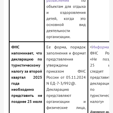
разъяснения
по
объектам для отдыха
и оздоровления
детей, когда это
основной вид
деятельности
организации.
ФНС
Ее форма, порядок
<
Информаци
напоминает, что
заполнения и формат
ФНС Росс
декларацию по
представления
«Не поздн
туристическому
утверждены
25 ию
налогу за второй
приказом ФНС
следует
квартал 2025
России от 05.11.2024
представить
года
N ЕД-7-3/992@.
декларацию
необходимо
Декларацию
по
представить не
представляют
туристическ
позднее 25 июля
организации и
налогу»
физические лица,
Документ вклю