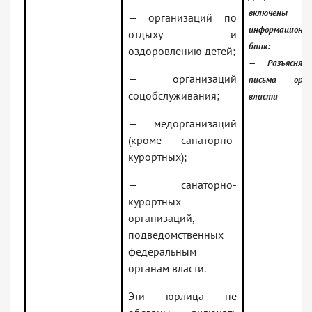
включены
— организаций по
информационн
отдыху и
банк:
оздоровлению детей;
— Разъясняю
— организаций
письма орга
соцобслуживания;
власти
— медорганизаций
(кроме санаторно-
курортных);
— санаторно-
курортных
организаций,
подведомственных
федеральным
органам власти.
Эти юрлица не