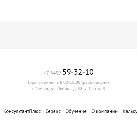
59-32-10
+7 3452
Горячая линия с 8:00-18:00 (рабочие дни)
г. Тюмень, ул. Ленина, д. 38, к. 1, этаж 3
КонсультантПлюс
Сервис
Обучение
О компании
Кальк