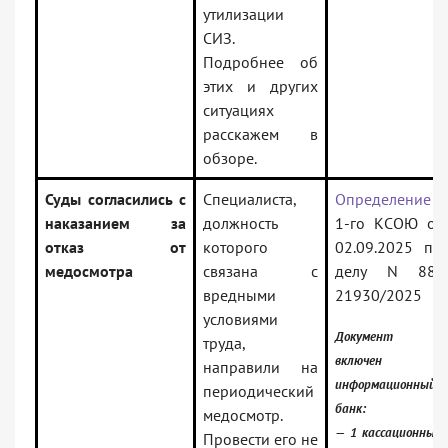
утилизации
СИЗ.
Подробнее об
этих и других
ситуациях
расскажем в
обзоре.
Суды согласились с
Специалиста,
Определение
наказанием за
должность
1-го КСОЮ от
отказ от
которого
02.09.2025 по
медосмотра
связана с
делу N 88-
вредными
21930/2025
условиями
Документ
труда,
включен в
направили на
информационный
периодический
банк:
медосмотр.
— 1 кассационный
Провести его не