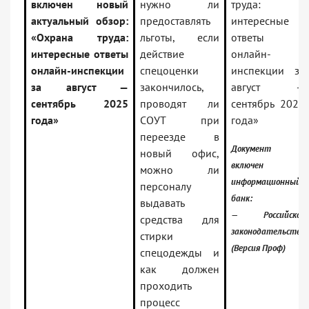
включен новый
нужно ли
труда:
актуальный обзор:
предоставлять
интересные
«Охрана труда:
льготы, если
ответы
интересные ответы
действие
онлайн-
онлайн-инспекции
спецоценки
инспекции за
за август —
закончилось,
август —
сентябрь 2025
проводят ли
сентябрь 2025
года»
СОУТ при
года»
переезде в
Документ
новый офис,
включен в
можно ли
информационный
персоналу
банк:
выдавать
— Российское
средства для
законодательство
стирки
(Версия Проф)
спецодежды и
как должен
проходить
процесс