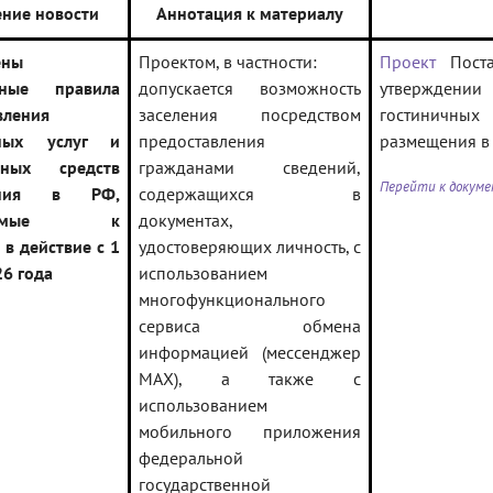
ние новости
Аннотация к материалу
ены
Проектом, в частности:
Проект
Поста
нные правила
допускается возможность
утвержден
вления
заселения посредством
гостиничны
чных услуг и
предоставления
размещения в
ных средств
гражданами сведений,
Перейти к докум
ения в РФ,
содержащихся в
руемые к
документах,
в действие с 1
удостоверяющих личность, с
26 года
использованием
многофункционального
сервиса обмена
информацией (мессенджер
MAX), а также с
использованием
мобильного приложения
федеральной
государственной