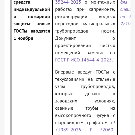
средств
35244-2025
о монтажных
для
индивидуальной
работах при капремонте,
специа
и пожарной
реконструкции водных
по Н
защиты: новые
переходов магистральных
27.10.2
ГОСТы вводятся
трубопроводов нефти.
1 ноября
Документ о
проектировании чистых
помещений заменят на
ГОСТ Р ИСО 14644-4-2025
.
Впервые введут ГОСТы с
техусловиями на стальные
узлы трубопроводов,
которые делают в
заводских условиях,
свайные трубы из
высокопрочного чугуна с
шаровидным графитом (
Р
71989-2025
,
Р 72060-