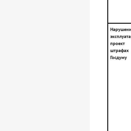
Нарушен
эксплуа
проект
штрафах
Госдуму