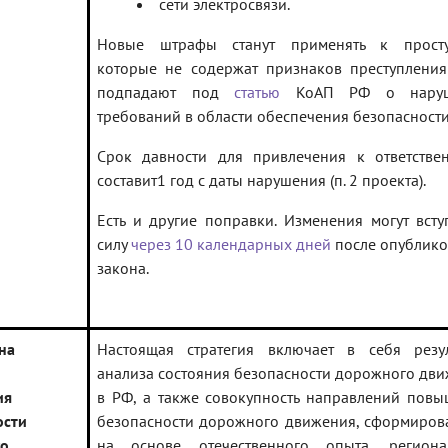
сети электросвязи.
Новые штрафы станут применять к просту
которые не содержат признаков преступлени
подпадают под
статью
КоАП РФ о наруш
требований в области обеспечения безопасност
Срок давности для привлечения к ответстве
составит1 год с даты нарушения (п. 2 проекта).
Есть и другие поправки. Изменения могут всту
силу
через 10 календарных дней
после опублик
закона.
на
Настоящая стратегия включает в себя резул
анализа состояния безопасности дорожного дв
ия
в РФ, а также совокупность направлений пов
ости
безопасности дорожного движения, сформиро
го
на основе отечественного опыта, региона