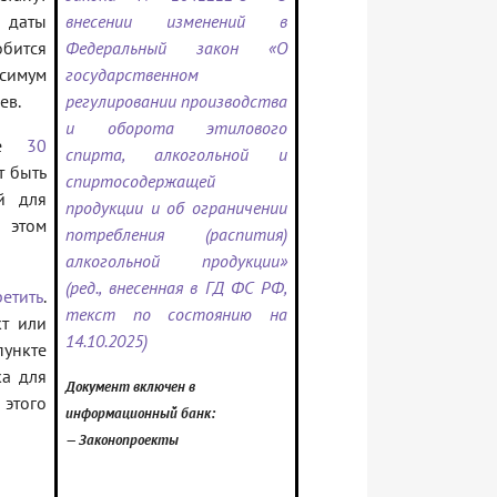
даты
внесении изменений в
бится
Федеральный закон «О
ксимум
государственном
ев.
регулировании производства
и оборота этилового
ние
30
спирта, алкогольной и
т быть
спиртосодержащей
й для
продукции и об ограничении
 этом
потребления (распития)
алкогольной продукции»
(ред., внесенная в ГД ФС РФ,
етить
.
текст по состоянию на
кт или
14.10.2025)
пункте
ка для
Документ включен в
этого
информационный банк:
— Законопроекты