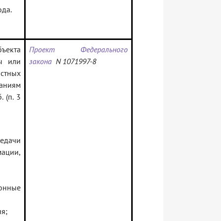
ода.
ъекта
Проект Федерального
ы или
закона
N 1071997-8
стных
паниям
 (п. 3
редачи
ации,
онные
я;