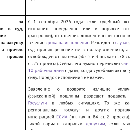
ины за
С 1 сентября 2026 года: если судебный акт
ие в суд,
исполнить немедленно или в порядке отс
ние
(рассрочки), то ответчик должен внести госпош
 на закупку
течение
срока на исполнение
. Речь идет о
случае
 и прочее:
суд принял решение не в пользу ответчика, а
 прошел
освобожден от платежа (абз. 2 и 3 пп. «а» п. 78 ст. 
ст. 25 проекта). Сейчас его нужно перечислить
не
10 рабочих дней
с даты, когда судебный акт вст
силу. Порядок исполнения не важен.
Заявление о возврате излишне уплач
(взысканной) пошлины разрешат подавать 
Госуслуги
в любых ситуациях. То же кас
региональных госуслуг и других порта
интеграцией
ЕСИА
(пп. «а» п. 84 ст. 2 проекта)
такой вариант отправки
допустим
, если зая