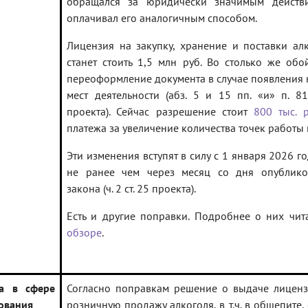
обращался за юридически значимым действ
оплачивал его аналогичным способом.
Лицензия на закупку, хранение и поставки ал
станет стоить 1,5 млн руб. Во столько же обо
переоформление документа в случае появления
мест деятельности (абз. 5 и 15 пп. «и» п. 81
проекта). Сейчас разрешение стоит
800 тыс. р
платежа за увеличение количества точек работы 
Эти изменения вступят в силу с 1 января 2026 го
не ранее чем через месяц со дня опублико
закона (ч. 2 ст. 25 проекта).
Есть и другие поправки. Подробнее о них чит
обзоре
.
ва в сфере
Согласно поправкам решение о выдаче лицен
ования
розничную продажу алкоголя, в т.ч. в общепите, 