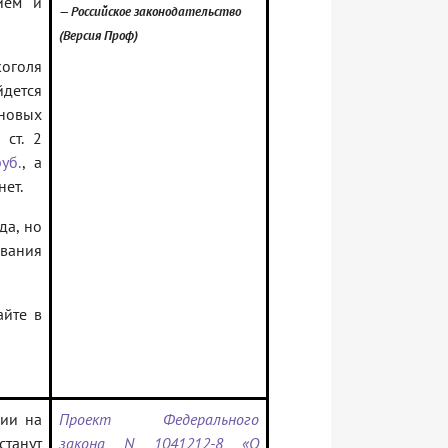
ием и
— Российское законодательство
(Версия Проф)
коголя
йдется
 новых
 ст. 2
уб.
, а
нет.
да, но
вания
айте в
зии на
Проект Федерального
станут
закона N 1041212-8 «О