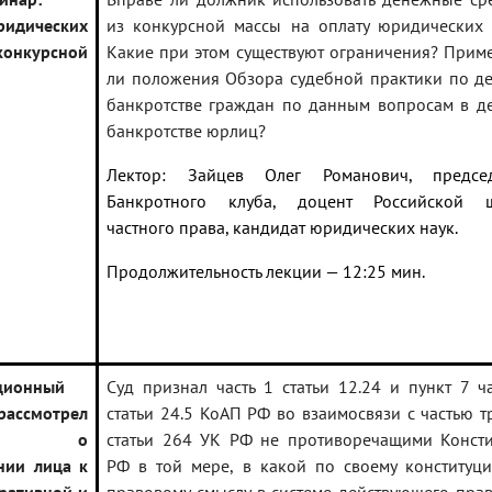
ридических
из конкурсной массы на оплату юридических 
 конкурсной
Какие при этом существуют ограничения? При
ли положения Обзора судебной практики по д
банкротстве граждан по данным вопросам в д
банкротстве юрлиц?
Лектор: Зайцев Олег Романович, председ
Банкротного клуба, доцент Российской 
частного права, кандидат юридических наук.
Продолжительность лекции — 12:25 мин.
ционный
Суд признал часть 1 статьи 12.24 и пункт 7 ч
рассмотрел
статьи 24.5 КоАП РФ во взаимосвязи с частью т
рос о
статьи 264 УК РФ не противоречащими Конст
нии лица к
РФ в той мере, в какой по своему конституц