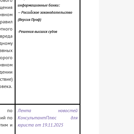
вового
информационные банки:
щения
— Российское законодательство
ивном
(Версия Проф)
равил
ртного
-Решения высших судов
вреда
одному
авных
торого
тивном
дении
ствие)
овека.
та по
Лента новостей
ний по
КонсультантПлюс для
этим и
юриста от 19.11.2025