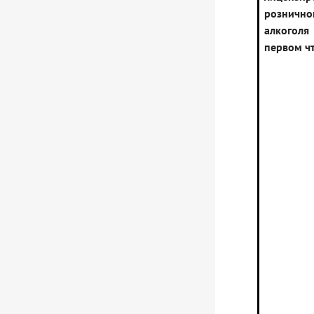
розничн
алкоголя
первом ч