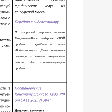
услуг?
юридических услуг из
менимы
конкурсной массы
елам о
Перейти к видеосеминару
елах о
На стартовой странице системы
КонсультантПлюс выберите СВОЙ
атель
профиль и перейдите по ссылке
школы
«Видеосеминары». Далее откроется
страница с самыми актуальными
темами для соответствующего
профиля.
асти 1
Постановление
ретьей
Конституционного Суда РФ
итуции
от 14.11.2025 N 38-П
ионно-
Документ включен в