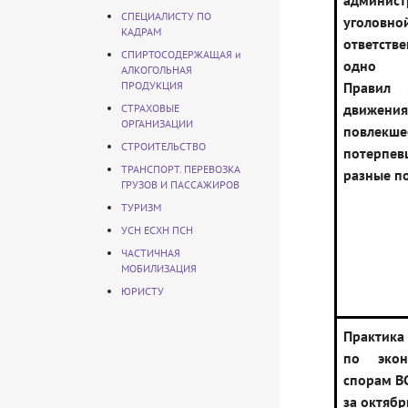
админист
СПЕЦИАЛИСТУ ПО
уголовно
КАДРАМ
ответств
СПИРТОСОДЕРЖАЩАЯ и
одно н
АЛКОГОЛЬНАЯ
ПРОДУКЦИЯ
Правил 
движения
СТРАХОВЫЕ
ОРГАНИЗАЦИИ
повлек
СТРОИТЕЛЬСТВО
потерпев
ТРАНСПОРТ. ПЕРЕВОЗКА
разные п
ГРУЗОВ И ПАССАЖИРОВ
ТУРИЗМ
УСН ЕСХН ПСН
ЧАСТИЧНАЯ
МОБИЛИЗАЦИЯ
ЮРИСТУ
Практик
по экон
спорам В
за октябр