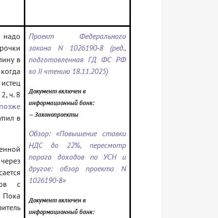
 надо
Проект Федерального
рочки
закона N 1026190-8 (ред.,
лину в
подготовленная ГД ФС РФ
, когда
ко II чтению 18.11.2025)
 истец
Документ включен в
2, ч. 8
информационный банк:
 позже
— Законопроекты
упил в
Обзор: «Повышение ставки
НДС до 22%, пересмотр
енной
порога доходов по УСН и
через
другое: обзор проекта N
ается
1026190-8»
лов с
. Пока
Документ включен в
витель
информационный банк: