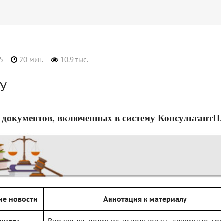
5
20 мин.
10.9 тыс.
У
 документов, включенных в систему КонсультантПлюс
ие новости
Аннотация к материалу
инар:
Вправе ли должник использовать денежные ср