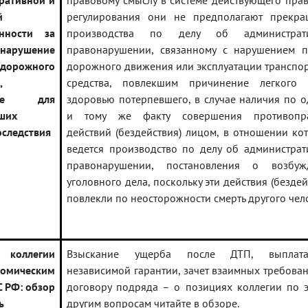
ративной и
правовому смыслу в системе действующего пра
й
регулирования они не предполагают прекра
енности за
производства по делу об администрат
арушение
правонарушении, связанному с нарушением п
дорожного
дорожного движения или эксплуатации транспо
,
средства, повлекшим причинение легкого 
шее для
здоровью потерпевшего, в случае наличия по 
ших
и тому же факту совершения противопр
оследствия
действий (бездействия) лицом, в отношении ко
ведется производство по делу об администра
правонарушении, постановления о возбуж
уголовного дела, поскольку эти действия (бездей
повлекли по неосторожности смерть другого чел
а коллегии
Взыскание ущерба после ДТП, выпла
омическим
независимой гарантии, зачет взаимных требова
С РФ: обзор
договору подряда – о позициях коллегии по 
ь
другим вопросам читайте в обзоре.