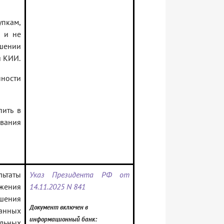
пкам,
я и не
ении
и КИИ.
нности
пить в
ования
ьтаты
Указ Президента РФ от
ижения
14.11.2025 N 841
ышения
Документ включен в
ванных
информационный банк:
льных