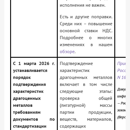
исполнения не важен.
Есть и другие поправки.
Среди них – повышение
основной ставки НДС.
Подробнее о многих
изменениях в нашем
обзоре
.
С 1 марта 2026 г.
Подтверждение
Прик
устанавливается
характеристик
России
порядок
драгоценных металлов
N 165
подтверждения
включает в том числе
Докуме
характеристик
следующие этапы:
информ
драгоценных
проверка общей
— Росси
металлов
(лигатурной) массы
законо
требованиям
партии продукции,
(Версия
документов по
веществ, материалов,
стандартизации
содержащих