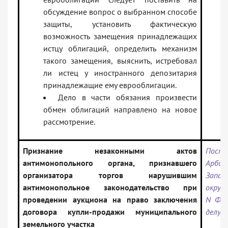
обсуждение вопрос о выбранном способе
защиты, установить фактическую
возможность замещения принадлежащих
истцу облигаций, определить механизм
такого замещения, выяснить, истребовал
ли истец у иностранного депозитария
принадлежащие ему еврооблигации.
Дело в части обязания произвести
обмен облигаций направлено на новое
рассмотрение.
Признание незаконными актов
Поста
антимонопольного органа, признавшего
Арбит
организатора торгов нарушившим
Запад
антимонопольное законодательство при
округа
проведении аукциона на право заключения
N Ф04
договора купли-продажи муниципального
делу N
земельного участка