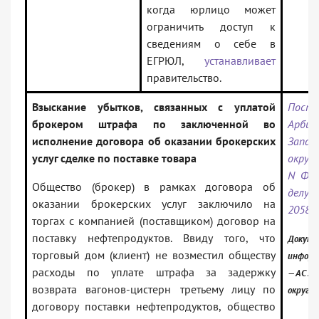
когда юрлицо может
ограничить доступ к
сведениям о себе в
ЕГРЮЛ,
устанавливает
правительство.
Взыскание убытков, связанных с уплатой
Поста
брокером штрафа по заключенной во
Арбит
исполнение договора об оказании брокерских
Запад
услуг сделке по поставке товара
округа
N Ф04
Общество (брокер) в рамках договора об
дел
оказании брокерских услуг заключило на
20585
торгах с компанией (поставщиком) договор на
поставку нефтепродуктов. Ввиду того, что
Докуме
торговый дом (клиент) не возместил обществу
информ
расходы по уплате штрафа за задержку
— АС За
возврата вагонов-цистерн третьему лицу по
округа
договору поставки нефтепродуктов, общество