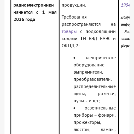
радиоэлектроники
продукции.
1954
начнется с 1 мая
Требования
Докуме
2026 года
распространяются на
информ
товары
с подходящими
— Росси
кодами ТН ВЭД ЕАЭС и
законо
ОКПД 2:
(Версия
электрическое
оборудование –
выпрямители,
преобразователи,
распределительные
щиты, розетки,
пульты и др.;
осветительные
приборы – фонари,
прожекторы,
люстры, лампы,