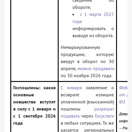
сведения об
обороте;
с 1 марта 2027
года
информировать о
выводе из оборота.
Немаркированную
продукцию, которую
введут в оборот по 30
апреля,
можно продавать
по 30 ноября 2026 года.
Госпошлины: какие
С января
заявление о
Федер
основные
возврате излишне
от 28.
новшества вступят
уплаченной (взысканной)
ФЗ
в силу с 1 января и
пошлины
разрешат
Докуме
с 1 сентября 2026
подавать
через
Госуслуги
информ
года
в любых ситуациях. То же
— Росси
касается региональных