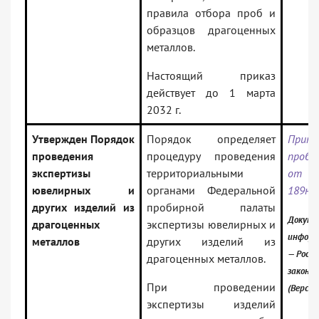
правила отбора проб и
образцов драгоценных
металлов.
Настоящий приказ
действует до 1 марта
2032 г.
Утвержден Порядок
Порядок определяет
Прика
проведения
процедуру проведения
проб
экспертизы
территориальными
от 2
ювелирных и
органами Федеральной
189н
других изделий из
пробирной палаты
Докуме
драгоценных
экспертизы ювелирных и
информ
металлов
других изделий из
— Росси
драгоценных металлов.
законо
При проведении
(Версия
экспертизы изделий