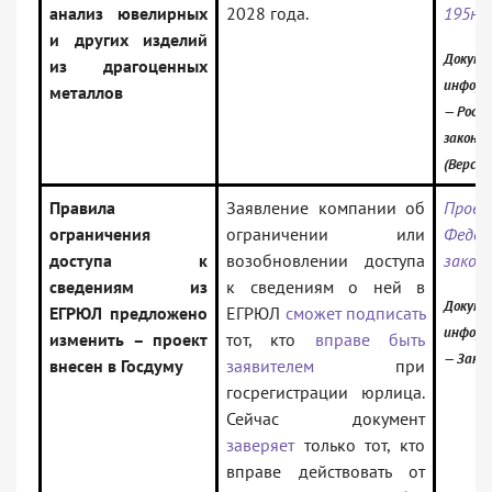
анализ ювелирных
2028 года.
195н
и других изделий
Докуме
из драгоценных
информ
металлов
— Росси
законо
(Версия
Правила
Заявление компании об
Проек
ограничения
ограничении или
Федер
доступа к
возобновлении доступа
закон
сведениям из
к сведениям о ней в
Докуме
ЕГРЮЛ предложено
ЕГРЮЛ
сможет подписать
информ
изменить – проект
тот, кто
вправе быть
— Зако
внесен в Госдуму
заявителем
при
госрегистрации юрлица.
Сейчас документ
заверяет
только тот, кто
вправе действовать от