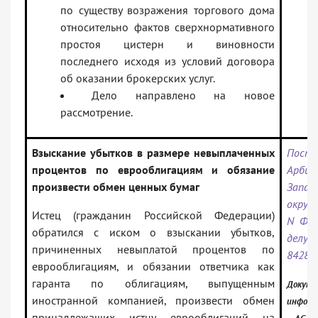
по существу возражения торгового дома
относительно фактов сверхнормативного
простоя цистерн и виновности
последнего исходя из условий договора
об оказании брокерских услуг.
Дело направлено на новое
рассмотрение.
Взыскание убытков в размере невыплаченных
Поста
процентов по еврооблигациям и обязание
Арбит
произвести обмен ценных бумаг
Запад
округа
Истец (гражданин Российской Федерации)
N Ф04
обратился с иском о взыскании убытков,
дел
причиненных невыплатой процентов по
8428/
еврооблигациям, и обязании ответчика как
гаранта по облигациям, выпущенным
Докуме
иностранной компанией, произвести обмен
информ
принадлежащих истцу еврооблигаций на