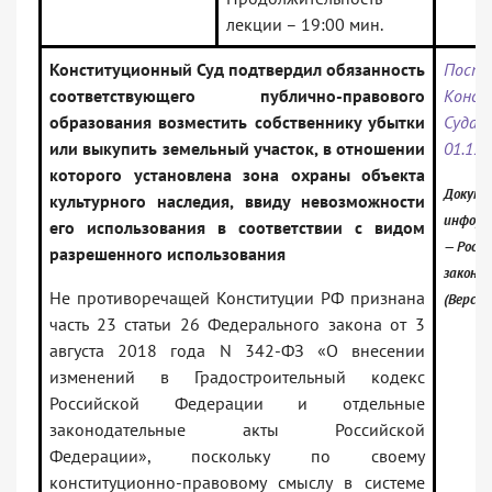
лекции – 19:00 мин.
Конституционный Суд подтвердил обязанность
Поста
соответствующего публично-правового
Конст
образования возместить собственнику убытки
Суд
или выкупить земельный участок, в отношении
01.12.
которого установлена зона охраны объекта
Докуме
культурного наследия, ввиду невозможности
информ
его использования в соответствии с видом
— Росси
разрешенного использования
законо
Не противоречащей Конституции РФ признана
(Версия
часть 23 статьи 26 Федерального закона от 3
августа 2018 года N 342-ФЗ «О внесении
изменений в Градостроительный кодекс
Российской Федерации и отдельные
законодательные акты Российской
Федерации», поскольку по своему
конституционно-правовому смыслу в системе