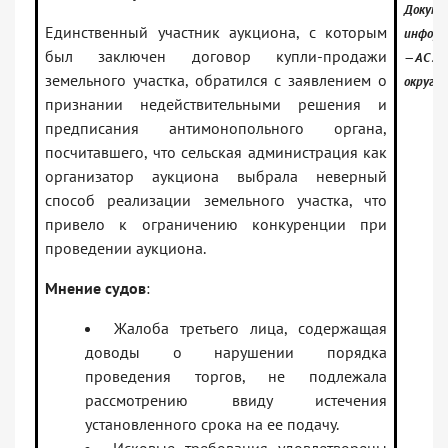
Докуме
Единственный участник аукциона, с которым
информ
был заключен договор купли-продажи
— АС За
земельного участка, обратился с заявлением о
округа
признании недействительными решения и
предписания антимонопольного органа,
посчитавшего, что сельская администрация как
организатор аукциона выбрала неверный
способ реализации земельного участка, что
привело к ограничению конкуренции при
проведении аукциона.
Мнение судов
:
Жалоба третьего лица, содержащая
доводы о нарушении порядка
проведения торгов, не подлежала
рассмотрению ввиду истечения
установленного срока на ее подачу.