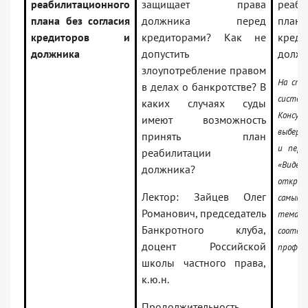
реабилитационного
защищает права
реаби
плана без согласия
должника перед
плана
кредиторов и
кредиторами? Как не
кре
должника
допустить
долж
злоупотребление правом
На ста
в делах о банкротстве? В
систем
каких случаях суды
Консул
имеют возможность
выбери
принять план
и пере
реабилитации
«Видео
должника?
открое
Лектор: Зайцев Олег
самым
Романович, председатель
тем
Банкротного клуба,
соотве
доцент Российской
профил
школы частного права,
к.ю.н.
Продолжительность