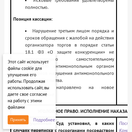
Исковые требования удовлетворены
полностью.
Позиция кассации
:
Нарушение третьим лицом порядка и
сроков обращения с жалобой на действия
организатора торгов в порядке статьи
18.1 ФЗ «О защите конкуренции» не
препятствовало самостоятельному
Этот сайт использует
выявлению антимонопольным органом
файлы cookie для
признаков нарушения антимонопольного
улучшения его
законодательства.
работы. Продолжая
Дело направлено на новое
использовать сайт, вы
даете свое согласие
рассмотрение.
на работу с этими
файлами
УГОЛОВНОЕ ПРАВО. ИСПОЛНЕНИЕ НАКАЗАН
Подробнее
Принять
Конституционный Суд установил, в каких
Поста
случаях переписка с госорганами посредством
Конст