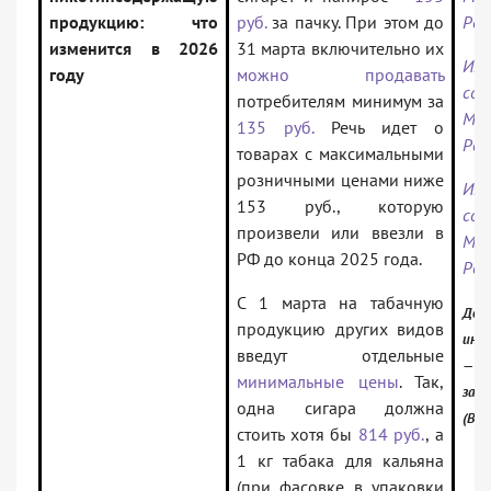
продукцию: что
руб.
за пачку. При этом до
Рос
изменится в 2026
31 марта включительно их
Инф
году
можно продавать
соо
потребителям минимум за
Мин
135 руб.
Речь идет о
Рос
товарах с максимальными
розничными ценами ниже
Инф
153 руб., которую
соо
произвели или ввезли в
Мин
РФ до конца 2025 года.
Рос
С 1 марта на табачную
Док
продукцию других видов
инф
введут отдельные
— Ро
минимальные цены
. Так,
зак
одна сигара должна
(Вер
стоить хотя бы
814 руб.
, а
1 кг табака для кальяна
(при фасовке в упаковки