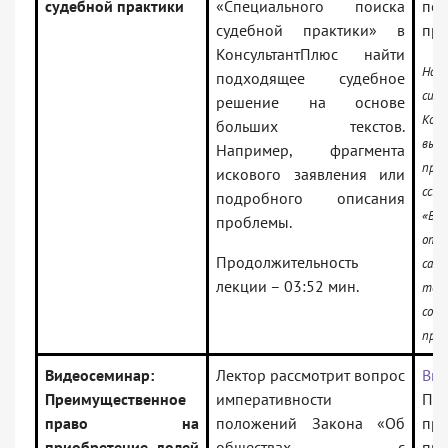
судебной практики
«Специального поиска
по
судебной практики» в
пра
КонсультантПлюс найти
На 
подходящее судебное
сис
решение на основе
Кон
больших текстов.
вы
Например, фрагмента
проф
искового заявления или
ссыл
подробного описания
«Вид
проблемы.
отк
Продолжительность
сам
лекции – 03:52 мин.
т
соо
про
Видеосеминар:
Лектор рассмотрит вопрос
Вид
Преимущественное
императивности
Пре
право на
положений Закона «Об
п
приобретение долей
обществах с
при