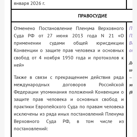
января 2026 г.
ПРАВОСУДИЕ
Отменено Постановление Пленума Верховного
Пос
Суда РФ от 27 июня 2013 года N 21 «О
Пле
применении судами общей юрисдикции
Вер
Конвенции о защите прав человека и основных
от 
свобод от 4 ноября 1950 года и протоколов к
Доку
ней»
инф
Также в связи с прекращением действия ряда
— Ро
международных договоров Российской
зак
Федерации упоминания положений Конвенции о
(Вер
защите прав человека и основных свобод и
практики Европейского Суда по правам человека
исключены из ряда иных постановлений Пленума
Верховного Суда РФ, в том числе из
постановлений: