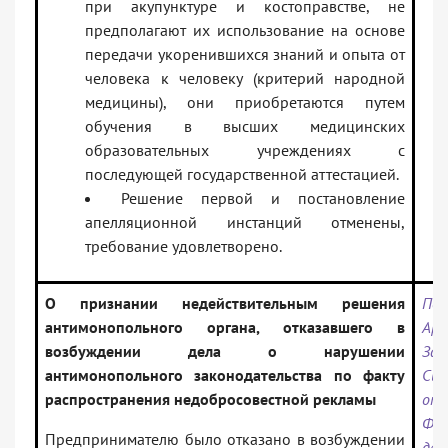
при акупунктуре и костоправстве, не
предполагают их использование на основе
передачи укоренившихся знаний и опыта от
человека к человеку (критерий народной
медицины), они приобретаются путем
обучения в высших медицинских
образовательных учреждениях с
последующей государственной аттестацией.
Решение первой и постановление
апелляционной инстанций отменены,
требование удовлетворено.
О признании недействительным решения
Пос
антимонопольного органа, отказавшего в
Арб
возбуждении дела о нарушении
Зап
антимонопольного законодательства по факту
Сиб
распространения недобросовестной рекламы
от
Ф04
Предпринимателю было отказано в возбуждении
де