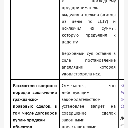
к последнему
предприниматель
выделил отдельно (исходя
из цены по ДДУ) и
исключил из суммы,
которую предъявил к
цеденту.
Верховный суд оставил в
силе постановление
апелляции, которая
удовлетворила иск.
Рассмотрен вопрос о
Отмечается, что
<Пи
порядке заключения
действующим
Рос
гражданско-
законодательством
04.
правовых сделок, в
установлен запрет на
103
том числе договоров
совершение сделок
Доку
купли-продажи
законными
инф
объектов
представителями