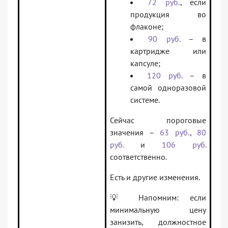
72 руб.
, если
продукция во
флаконе;
90 руб.
– в
картридже или
капсуле;
120 руб.
– в
самой одноразовой
системе.
Сейчас пороговые
значения –
63 руб.
,
80
руб.
и
106 руб.
соответственно.
Есть и другие изменения.
💡 Напомним: если
минимальную цену
занизить, должностное