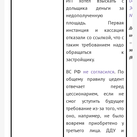
ИП хотел взыскать с
04.
дольщика деньги за
ЭС2
недополученную
N А
площадь. Первая
Доку
инстанция и кассация
инф
отказали со ссылкой, что с
— Ро
таким требованием надо
зак
обращаться к
(Вер
застройщику.
ВС РФ
не согласился
. По
общему правилу цедент
отвечает перед
цессионарием, если не
смог уступить будущее
требование из-за того, что
оно, например, не было
вовремя приобретено у
третьего лица. ДДУ и