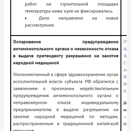
работ на строительной площадке
температура ниже нуля не фиксировалась.
Дело направлено на новое
рассмотрение.
Оспаривание предупреждения
Пос
антимонопольного органа о незаконности отказа
Арб
в выдаче претенденту разрешения на занятие
Зап
народной медициной
Сиб
от
Уполномоченный в сфере здравоохранения орган
Ф04
исполнительной власти субъекта РФ обратился с
де
заявлением о признании недействительным
629
предупреждения антимонопольного органа о
неправомерном отказе индивидуальному
Доку
предпринимателю в выдаче разрешения на
инф
занятие народной медициной по методам,
— АС
распространенным в традиционной китайской
Сиби
медицине.