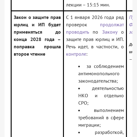
лекции – 15:15 мин.
Закон о защите прав
С 1 января 2026 года ряд
Про
юрлиц и ИП будет
проверок
продолжат
Фед
применяться до
проводить
по
Закону
о
зак
конца 2028 года –
защите прав юрлиц и ИП.
Доку
поправка прошла
Речь идет, в частности, о
инф
второе чтение
контроле
:
— З
за соблюдением
антимонопольного
законодательства;
деятельностью
НКО и отдельно
СРО;
выполнением
требований в сфере
миграции;
разработкой,