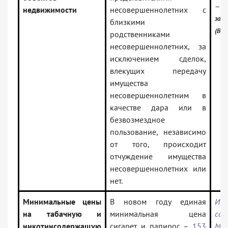
— Ро
недвижимости
несовершеннолетних с
зак
близкими
(Вер
родственниками
несовершеннолетних, за
исключением сделок,
влекущих передачу
имущества
несовершеннолетним в
качестве дара или в
безвозмездное
пользование, независимо
от того, происходит
отчуждение имущества
несовершеннолетних или
нет.
Минимальные цены
В новом году единая
Инф
на табачную и
минимальная цена
соо
никотинсодержащую
сигарет и папирос –
153
Мин