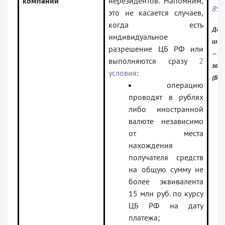
компаний
нерезидентов. Напомним,
897
это не касается случаев,
когда есть
Док
индивидуальное
инф
разрешение ЦБ РФ или
— Ро
выполняются сразу
2
зак
условия
:
(Вер
операцию
проводят в рублях
либо иностранной
валюте независимо
от места
нахождения
получателя средств
на общую сумму не
более эквивалента
15 млн руб. по курсу
ЦБ РФ на дату
платежа;