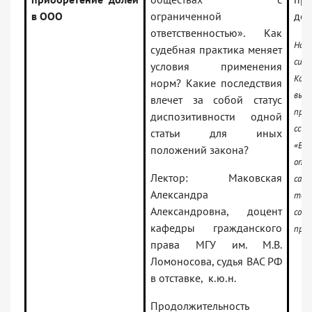
в ООО
ограниченной
дол
ответственностью». Как
На 
судебная практика меняет
сис
условия применения
Кон
норм? Какие последствия
вы
влечет за собой статус
проф
диспозитивности одной
ссыл
статьи для иных
«Вид
положений закона?
отк
Лектор: Маковская
сам
Александра
т
Александровна, доцент
соо
кафедры гражданского
про
права МГУ им. М.В.
Ломоносова, судья ВАС РФ
в отставке, к.ю.н.
Продолжительность