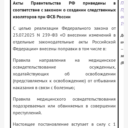
Акты Правительства РФ приведены в
Пос
соответствие с законом о создании следственных
Пра
изоляторов при ФСБ России
от
19
С целью реализации Федерального закона от
23.07.2025 N 239-ФЗ «О внесении изменений в
Доку
отдельные законодательные акты Российской
инф
Федерации» внесены поправки в том числе в:
— Ро
зак
Правила направления на медицинское
(Вер
освидетельствование осужденных,
ходатайствующих об освобождении
(представляемых к освобождению) от отбывания
наказания в связи с болезнью;
Правила медицинского освидетельствования
подозреваемых или обвиняемых в совершении
преступлений.
Настоящее постановление вступает в силу с 1