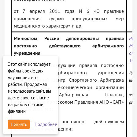
от 7 апреля 2011 года N 6 «О практике
применения судами принудительных мер
медицинского характера» и др.
Минюстом России депонированы правила
Рас
постоянно действующего арбитражного
Ми
учреждения
от
145
Этот сайт использует
Депонированы следующие правила постоянно
файлы cookie для
действующего арбитражного учреждения
Доку
улучшения его
«Национальный Центр Спортивного Арбитража
инф
работы. Продолжая
при автономной некоммерческой организации
— Ро
использовать сайт, вы
«Спортивная Арбитражная Палата»,
зак
даете свое согласие
утвержденные протоколом Правления АНО «САП»
(Вер
на работу с этими
от 25.09.2025 N 1:
файлами
Положение о постоянно действующем
Подробнее
Принять
арбитражном учреждении;