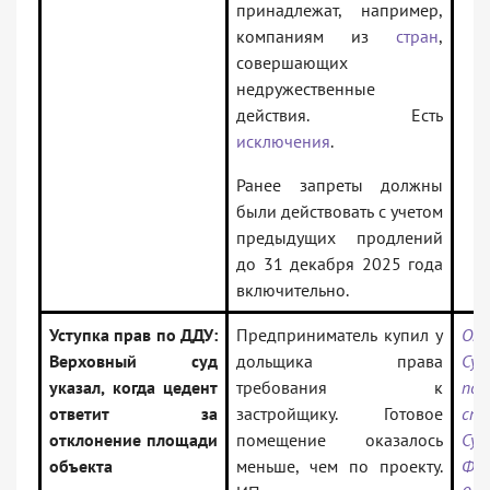
принадлежат, например,
компаниям из
стран
,
совершающих
недружественные
действия. Есть
исключения
.
Ранее запреты должны
были действовать с учетом
предыдущих продлений
до 31 декабря 2025 года
включительно.
Уступка прав по ДДУ:
Предприниматель купил у
Опр
Верховный суд
дольщика права
Суд
указал, когда цедент
требования к
по 
ответит за
застройщику. Готовое
спо
отклонение площади
помещение оказалось
Су
объекта
меньше, чем по проекту.
Фе