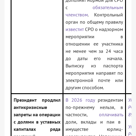
дополнят нормой для СРО
с
обязательным
членством
. Контрольный
орган по общему правилу
известит
СРО о надзорном
мероприятии в
отношении ее участника
не менее чем за 24 часа
до даты его начала.
Выписку из паспорта
мероприятия направят по
электронной почте или
другим способом.
Президент продлил
В 2026 году
резидентам
Ука
антикризисные
по-прежнему нельзя, в
РФ 
запреты на операции
частности,
оплачивать
894
с долями в уставных
доли, вклады и паи в
Ука
капиталах ряда
имуществе юрлиц-
РФ 