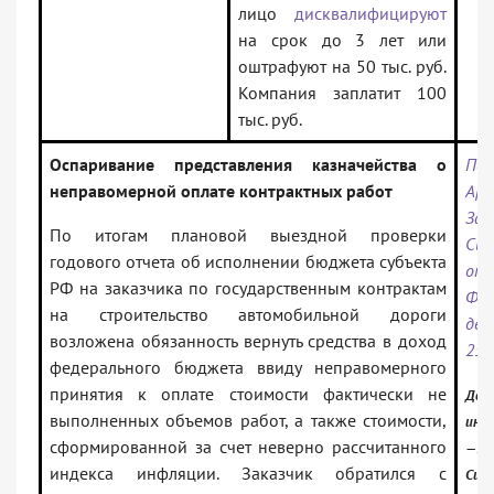
лицо
дисквалифицируют
на срок до 3 лет или
оштрафуют на 50 тыс. руб.
Компания заплатит 100
тыс. руб.
Оспаривание представления казначейства о
Пос
неправомерной оплате контрактных работ
Арб
Зап
По итогам плановой выездной проверки
Сиб
годового отчета об исполнении бюджета субъекта
от
РФ на заказчика по государственным контрактам
Ф04
на строительство автомобильной дороги
де
возложена обязанность вернуть средства в доход
259
федерального бюджета ввиду неправомерного
принятия к оплате стоимости фактически не
Доку
выполненных объемов работ, а также стоимости,
инф
сформированной за счет неверно рассчитанного
— АС
индекса инфляции. Заказчик обратился с
Сиби