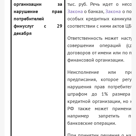
организации за
тыс. руб. Речь идет о несо
нарушение прав
Закона
о банках,
Закона
о потр
потребителей
особых кредитных каникулах,
финуслуг с 29
соответствии с ними актов ЦБ Р
декабря
Ответственность может насту
совершении операций (сде
договоров от имени или по п
финансовой организации.
Неисполнение или прос
предписания, которое регул
нарушения прав потребителя
штрафом до 1% размера со
кредитной организации, но не
РФ также может примени
например запретить про
банковские операции.
При принятии решения о назн