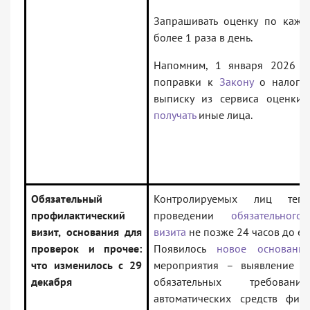
Запрашивать оценку по каж
более 1 раза в день.
Напомним, 1 января 2026 го
поправки к
Закону
о налогов
выписку из сервиса оценк
получать
иные лица.
Обязательный
Контролируемых лиц те
профилактический
проведении
обязательного
визит, основания для
визита
не позже 24 часов до ег
проверок и прочее:
Появилось
новое основание
что изменилось с 29
мероприятия – выявление п
декабря
обязательных требов
автоматических средств фик