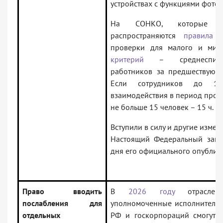
устройствах с функциями фото-
На СОНКО, которы
распространяются
правила
о
проверки для малого и микр
критерий
– среднесписоч
работников за предшествующ
Если сотрудников до 10
взаимодействия в период прове
не больше 15 человек – 15 ч.
Вступили в силу и другие измен
Настоящий Федеральный закон
дня его официального опублик
Право вводить
В
2026 году
отраслев
послабления для
уполномоченные исполнительн
отдельных
РФ и госкорпораций смогут 