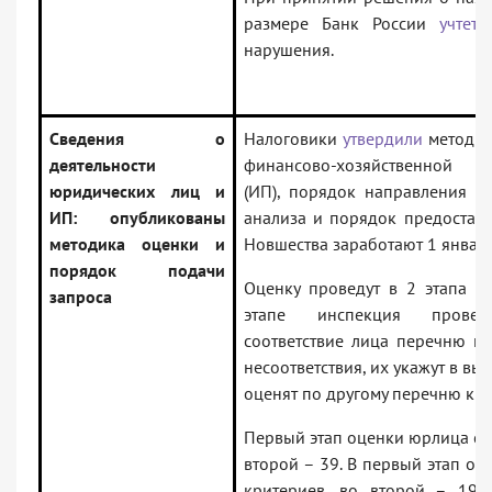
размере Банк России
учтет
х
нарушения.
Сведения о
Налоговики
утвердили
методик
деятельности
финансово-хозяйственной д
юридических лиц и
(ИП), порядок направления з
ИП: опубликованы
анализа и порядок предоставле
методика оценки и
Новшества заработают 1 января
порядок подачи
Оценку проведут в 2 этапа п
запроса
этапе инспекция провер
соответствие лица перечню кр
несоответствия, их укажут в вы
оценят по другому перечню кри
Первый этап оценки юрлица со
второй – 39. В первый этап о
критериев, во второй – 19.