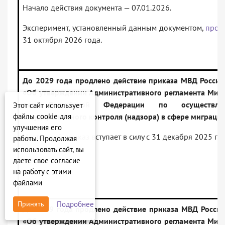
Начало действия документа — 07.01.2026.
Эксперимент, установленный данным документом,
пров
31 октября 2026 года.
До 2029 года продлено действие приказа МВД России
«Об утверждении Административного регламента Мини
дел Российской Федерации по осуществлен
Этот сайт использует
файлы cookie для
государственного контроля (надзора) в сфере миграци
улучшения его
Настоящий приказ вступает в силу с 31 декабря 2025 год
работы. Продолжая
использовать сайт, вы
даете свое согласие
на работу с этими
файлами
Подробнее
Принять
До 2029 года продлено действие приказа МВД России
«Об утверждении Административного регламента Мини