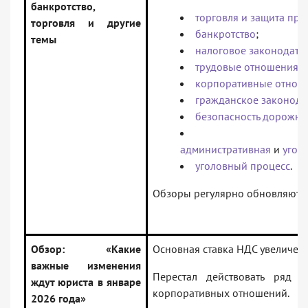
банкротство,
торговля и защита пра
торговля и другие
банкротство
;
темы
налоговое законодате
трудовые отношения
;
корпоративные отнош
гражданское законода
безопасность дорожно
административная
и
угол
уголовный процесс
.
Обзоры регулярно обновляются
Обзор: «Какие
Основная ставка НДС увеличена
важные изменения
Перестал действовать ряд п
ждут юриста в январе
корпоративных отношений.
2026 года»