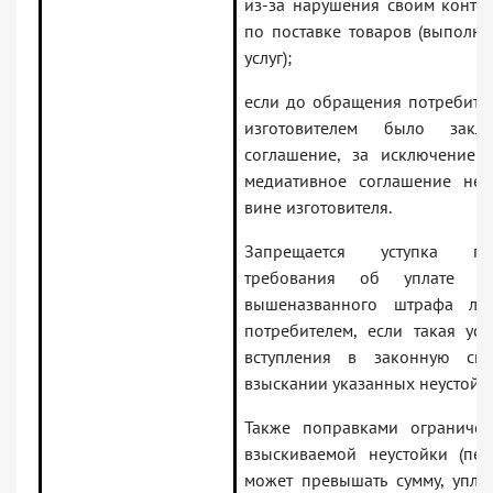
из-за нарушения своим контр
по поставке товаров (выполн
услуг);
если до обращения потребите
изготовителем было закл
соглашение, за исключением 
медиативное соглашение не
вине изготовителя.
Запрещается уступка по
требования об уплате не
вышеназванного штрафа ли
потребителем, если такая ус
вступления в законную си
взыскании указанных неустойк
Также поправками ограничен
взыскиваемой неустойки (пе
может превышать сумму, упла