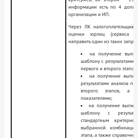
информации есть по 4 доппо
организации и ИП.
Через ЛК налогоплательщика
оценки юрлиц (сервиса 
направить один из таких запро
на получение выпис
шаблону с результатами 
первого и второго этапов;
на получение выпис
результатами анализа по
второго этапов, а т
показателями;
на получение выпис
шаблону с результа
стандартным критерия
выбранной комбинации
этапа,
а также справочны