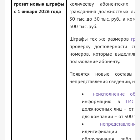
грозят новые штрафы
количеству абонентских 
с 1 января 2026 года
гражданина должностных ли
30 тыс. до 50 тыс. руб., а ком
500 тыс. руб.
Штрафы тех же размеров
гро
проверку достоверности све
номеров, которые выделили 
пользование абоненту.
Появятся новые составы 
непредставления сведений, на
неисполнение обяз
информацию в
ГИС 
должностных лиц – от 30 
для компаний – от 300 тыс.
непредставле
идентификации по
оборудования либо н