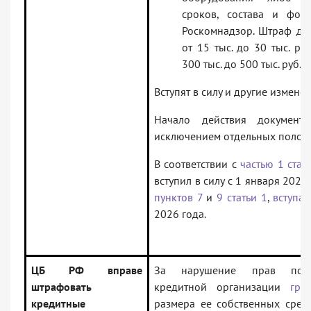
сроков, состава и фор
Роскомнадзор. Штраф дл
от 15 тыс. до 30 тыс. ру
300 тыс. до 500 тыс. руб.
Вступят в силу и другие изменен
Начало действия документ
исключением отдельных полож
В соответствии с
частью 1 стат
вступил в силу с 1 января 2026
пунктов 7
и
9 статьи 1
,
вступа
2026 года.
ЦБ РФ вправе
За нарушение прав потре
штрафовать
кредитной организации
гро
кредитные
размера ее собственных сред