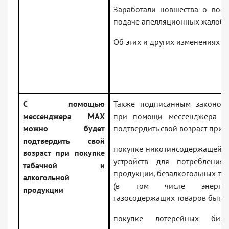
Заработали новшества о восс
подаче апелляционных жалоб 
Об этих и других изменениях чи
С помощью
Также подписанным законом у
мессенджера MAX
при помощи мессенджера M
можно будет
подтвердить свой возраст при:
подтвердить свой
покупке никотинсодержащей п
возраст при покупке
устройств для потребления
табачной и
продукции, безалкогольных т
алкогольной
(в том числе энергети
продукции
газосодержащих товаров бытов
покупке лотерейных бил