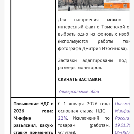
Для настроения можно поч
интересный факт о Тюменской обл
выбрать одно из фоновых изобр
(используются работы тюмен
фотографа Дмитрия Изосимова).
Заставки адаптированы под р
размеры мониторов.
СКАЧАТЬ ЗАСТАВКИ:
Универсальные обои
Повышение НДС с
С 1 января 2026 года
Письмо
2026 года:
основная ставка НДС –
Минфина
Минфин
22%
. Исключений по
Росси
разъяснил, какую
товарам (работам,
19.01.202
ставку применять
услугам),
06-06/23