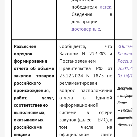
победителя
истек
.
Сведения в
декларации
достоверные
.
Разъяснен
Сообщается, что
<Письмо
порядок
Законом N 223-ФЗ и
Казначе
формирования
Постановлением
России о
отчета об объеме
Правительства РФ от
26.01.202
закупок товаров
23.12.2024 N 1875 не
05-04/16
российского
регламентирован
Документ 
происхождения,
вопрос расположения
в информа
работ, услуг,
отчета в Единой
банк:
соответственно
информационной
— Российск
выполняемых,
системе в сфере
законодат
оказываемых
закупок (далее — ЕИС), в
(Версия Пр
российскими
том числе на
лицами
официальном сайте