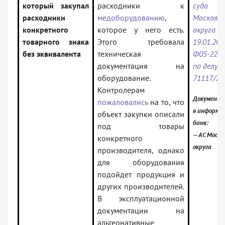
который закупал
расходники к
суда
расходники
медоборудованию
,
Московск
конкретного
которое у него есть.
округа о
товарного знака
Этого требовала
19.01.202
без эквивалента
техническая
Ф05-2200
документация на
по делу N
оборудование.
71117/20
Контролерам
Документ 
пожаловались
на то, что
в информа
объект закупки описали
банк:
под товары
— АС Моско
конкретного
округа
производителя, однако
для оборудования
подойдет продукция и
других производителей.
В эксплуатационной
документации на
альтернативные