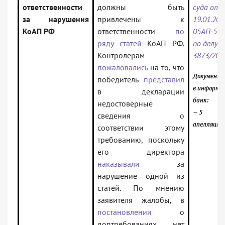
ответственности
должны быть
суда от
за нарушения
привлечены к
19.01.202
КоАП РФ
ответственности
по
05АП-535
ряду статей
КоАП РФ.
по делу N
Контролерам
3873/202
пожаловались
на то, что
Документ 
победитель
представил
в информа
в декларации
банк:
недостоверные
— 5
сведения о
апелляцио
соответствии этому
требованию, поскольку
его директора
наказывали
за
нарушение одной из
статей. По мнению
заявителя жалобы, в
постановлении
о
доптребованиях нет