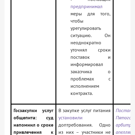
предпринимал
меры для того,
чтобы
урегулировать
ситуацию. Он
неоднократно
уточнял сроки
поставок и
информировал
заказчика о
проблемах с
исполнением
контракта.
Госзакупки услуг
В закупке услуг питания
Постано
общепита: суд
установили
Пятого
напомнил о сроке
доптребования. Одно
арбитра
привлечения к
из них – участники не
апелляци