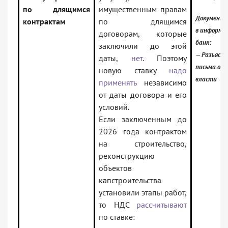
по длящимся
имущественным правам
Документ 
контрактам
по длящимся
в информа
договорам, которые
банк:
заключили до этой
— Разъясн
даты,
нет
. Поэтому
письма орг
новую ставку
надо
власти
применять
независимо
от даты договора и его
условий.
Если заключенным до
2026 года контрактом
на строительство,
реконструкцию
объектов
капстроительства
установили этапы работ,
то НДС
рассчитывают
по ставке: