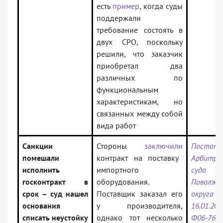
есть
пример
, когда суды
поддержали
требование состоять в
двух СРО, поскольку
решили, что заказчик
приобретал два
различных по
функциональным
характеристикам, но
связанных между собой
вида работ
Санкции
Стороны
заключили
Постано
помешали
контракт на поставку
Арбитра
исполнить
импортного
суда
госконтракт в
оборудования.
Поволжс
срок – суд нашел
Поставщик заказал его
округа о
основания
у производителя,
16.01.202
списать неустойку
однако тот несколько
Ф06-7643