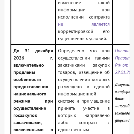
изменение такой
информации при
исполнении контракта
не является
корректировкой его
существенных условий.
До 31 декабря
Определено, что при
Постано
2026 г.
осуществлении такими
Правите
включительно
заказчиками закупок
РФ от
продлены
товаров, извещение об
28.01.202
особенности
осуществлении которых
Документ 
предоставления
размещено в единой
в информа
национального
информационной
банк:
режима при
системе и приглашение
— Российск
осуществлении
принять участие в
законодат
госзакупок
которых направлено
(Версия Пр
заказчиками,
либо контракт с
включенными в
единственным