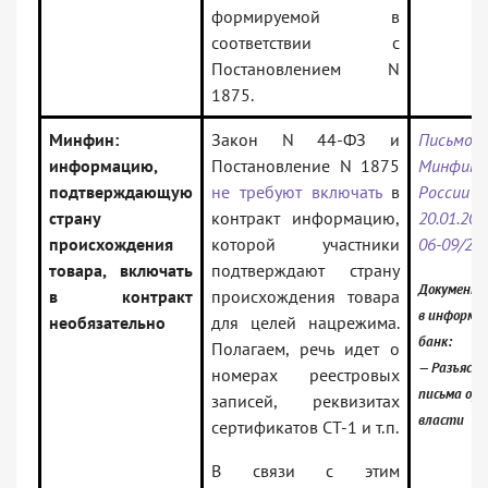
формируемой в
соответствии с
Постановлением N
1875.
Минфин:
Закон N 44-ФЗ и
Письмо
информацию,
Постановление N 1875
Минфина
подтверждающую
не требуют включать
в
России о
страну
контракт информацию,
20.01.202
происхождения
которой участники
06-09/27
товара, включать
подтверждают страну
Документ 
в контракт
происхождения товара
в информа
необязательно
для целей нацрежима.
банк:
Полагаем, речь идет о
— Разъясн
номерах реестровых
письма орг
записей, реквизитах
власти
сертификатов СТ-1 и т.п.
В связи с этим