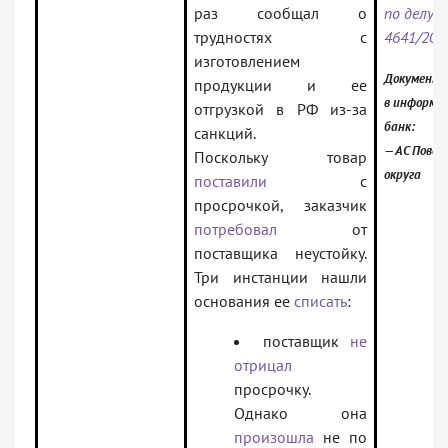
раз сообщал о
по делу N
трудностях с
4641/202
изготовлением
Документ 
продукции и ее
в информа
отгрузкой в РФ из-за
банк:
санкций.
— АС Повол
Поскольку товар
округа
поставили
с
просрочкой, заказчик
потребовал
от
поставщика неустойку.
Три инстанции нашли
основания ее
списать
:
поставщик
не
отрицал
просрочку.
Однако она
произошла
не по