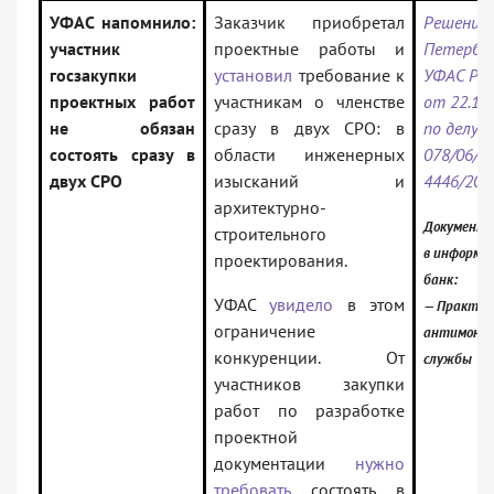
УФАС напомнило:
Заказчик приобретал
Решение 
участник
проектные работы и
Петербур
госзакупки
установил
требование к
УФАС Рос
проектных работ
участникам о членстве
от 22.12
не обязан
сразу в двух СРО: в
по делу N
состоять сразу в
области инженерных
078/06/1
двух СРО
изысканий и
4446/202
архитектурно-
Документ 
строительного
в информа
проектирования.
банк:
УФАС
увидело
в этом
— Практик
ограничение
антимоноп
конкуренции. От
службы
участников закупки
работ по разработке
проектной
документации
нужно
требовать
состоять в