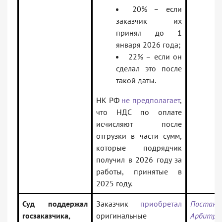
20% – если
заказчик их
принял до 1
января 2026 года;
22% – если он
сделал это после
такой даты.
НК РФ
не предполагает
,
что НДС по оплате
исчисляют после
отгрузки в части сумм,
которые подрядчик
получил в 2026 году за
работы, принятые в
2025 году.
Суд поддержал
Заказчик
приобретал
Постано
госзаказчика,
оригинальные
Арбитра