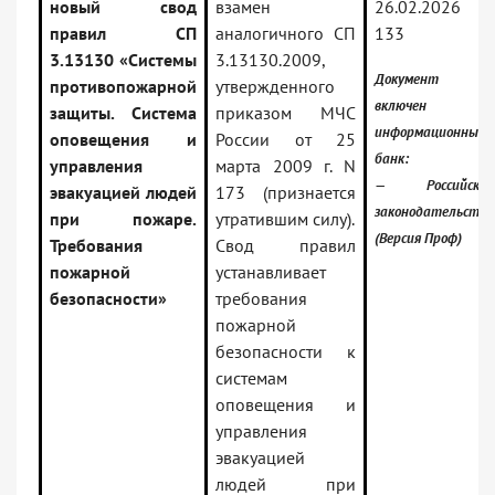
новый свод
взамен
26.02.2026 N
правил СП
аналогичного СП
133
3.13130 «Системы
3.13130.2009,
Документ
противопожарной
утвержденного
включен в
защиты. Система
приказом МЧС
информационный
оповещения и
России от 25
банк:
управления
марта 2009 г. N
— Российское
эвакуацией людей
173 (признается
законодательство
при пожаре.
утратившим силу).
(Версия Проф)
Требования
Свод правил
пожарной
устанавливает
безопасности»
требования
пожарной
безопасности к
системам
оповещения и
управления
эвакуацией
людей при