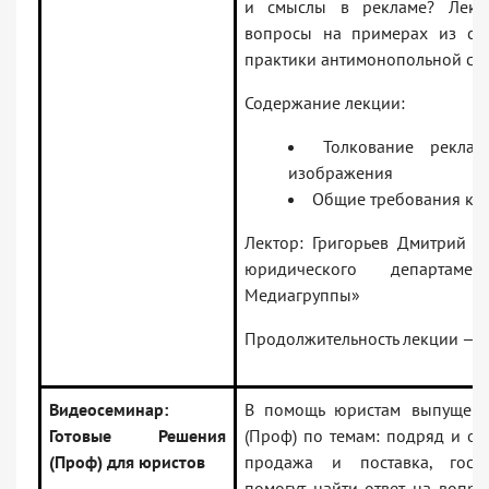
и смыслы в рекламе? Лекто
вопросы на примерах из су
практики антимонопольной сл
Содержание лекции:
Толкование реклам
изображения
Общие требования к 
Лектор: Григорьев Дмитрий А
юридического департамен
Медиагруппы»
Продолжительность лекции — 2
Видеосеминар:
В помощь юристам выпущены
Готовые Решения
(Проф) по темам: подряд и ока
(Проф) для юристов
продажа и поставка, госза
помогут найти ответ на вопро