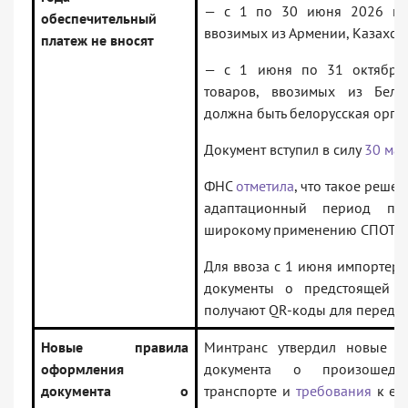
— с 1 по 30 июня 2026 год
обеспечительный
ввозимых из Армении, Казахста
платеж не вносят
— с 1 июня по 31 октября
товаров, ввозимых из Бела
должна быть белорусская орга
Документ вступил в силу
30 мая
ФНС
отметила
, что такое реше
адаптационный период пе
широкому применению СПОТ б
Для ввоза с 1 июня импортер
документы о предстоящей п
получают QR-коды для передач
Новые правила
Минтранс утвердил новые
п
оформления
документа о произошед
документа о
транспорте и
требования
к ег