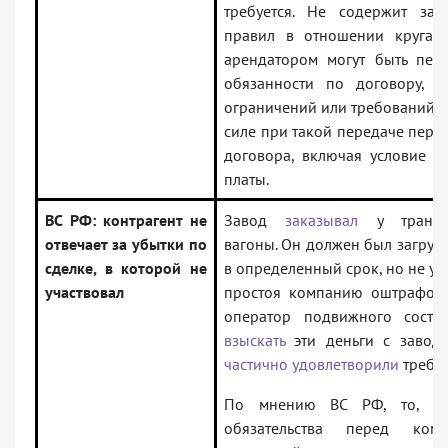
требуется. Не содержит за
правил в отношении круга с
арендатором могут быть пер
обязанности по договору, а
ограничений или требований в
силе при такой передаче перв
договора, включая условие о
платы.
ВС РФ: контрагент не
Завод
заказывал
у трансп
отвечает за убытки по
вагоны. Он должен был загруж
сделке, в которой не
в определенный срок, но не уло
участвовал
простоя компанию оштрафова
оператор подвижного сост
взыскать
эти деньги с завода
частично удовлетворили
требо
По мнению ВС РФ, то, чт
обязательства перед ко