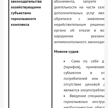
законодательства
абонемента, запрете на
хозяйствующими
деятельности на части скло
субъектами
дополнительных услуг явля
горнолыжного
обратился с заявлени
комплекса
недействительным решения 
органа об отказе в воз
нарушении указан
антимонопольного законодател
Мнение судов
:
Сама по себе диф
(тарифов), применяем
субъектом в отн
потребителей или их
отсутствие ценовой д
являются злоупотреблени
Введение специальны
горнолыжных инструкт
необходимостью обеспеч