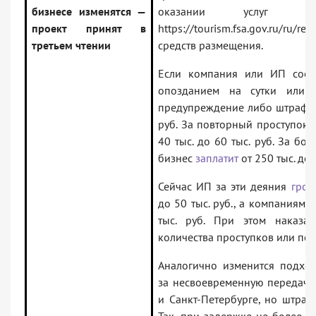
бизнесе изменятся —
оказании услуг класс
проект принят в
https://tourism.fsa.gov.ru/ru/re
третьем чтении
средств размещения.
Если компания или ИП сооб
опозданием на сутки или
предупреждение либо штраф от
руб. За повторный проступок
40 тыс. до 60 тыс. руб. За бо
бизнес
заплатит
от 250 тыс. до 
Сейчас ИП за эти деяния
гроз
до 50 тыс. руб., а компаниям —
тыс. руб. При этом наказа
количества проступков или пе
Аналогично изменится подход
за несвоевременную передачу
и Санкт-Петербурге, но штраф