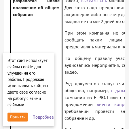
разработал новое
голоса,
высказывать
мнения и 
положение об общем
Для этого надо предоставить 
собрании
акционеров либо по счету деп
выдана не позже 2 дней до об
При этом компания не обяз
сообщать таким лицам
предоставлять материалы к не
По общему правилу учас
Этот сайт использует
аудиозапись мероприятия, сни
файлы cookie для
видео.
улучшения его
работы. Продолжая
Ряд документов станут счита
использовать сайт, вы
общество, например,
с даты 
даете свое согласие
компании из ЕГРЮЛ или с ее 
на работу с этими
предложении
внести вопрос
файлами
требовании провести вне
Подробнее
Принять
собрание и др.