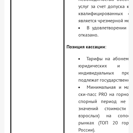
услуг за счет допуска к
квалифицированных с
является чрезмерной мер
В удовлетворении и
отказано.
Позиция кассации
:
Тарифы на абонемен
юридических и фи
индивидуальных пред
подлежат государственно
Минимальная и мак
ски-пасс PRO на горнол
спорный период не п
значений стоимости 
взрослых) на сопост
рынках (ТОП 20 горн
России).