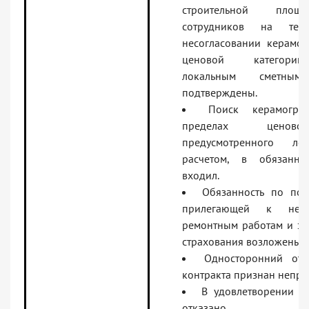
строительной площа
сотрудников на терр
несогласовании керамог
ценовой категории
локальным сметны
подтверждены.
Поиск керамогра
пределах ценово
предусмотренного ло
расчетом, в обязанно
входил.
Обязанность по под
прилегающей к нем
ремонтным работам и за
страхования возложены н
Односторонний отк
контракта признан непр
В удовлетворении и
отказано.