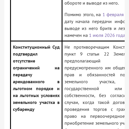
обороте и выводе из него.
Помимо этого, на
1 февраля 2
дату начала передачи инфор
выводе из него бритв и лезви
намечен на
1 июля 2026 года
.
Конституционный Суд
Не противоречащим Консти
подтвердил
пункт 9 статьи 22 Земель
отсутствие
предполагающий рас
ограничений на
предусмотренного им общего
передачу
прав и обязанностей по 
арендованного в
земельного участка, 
льготном порядке и
государственной или 
на льготных условиях
собственности, без согласи
земельного участка в
случаи, когда такой догово
субаренду
проведения торгов с граж
право на первоочередное 
приобретение земельного участ