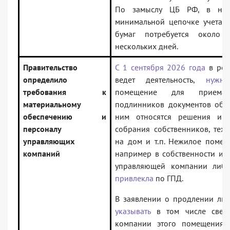
По замыслу ЦБ РФ, в нов
минимальной цепочке учета 
бумаг потребуется около
нескольких дней.
Правительство
С 1 сентября 2026 года
в рег
определило
ведет деятельность,
нужн
требования к
помещение для приема
материальному
подлинников документов об 
обеспечению и
ним относятся решения и 
персоналу
собрания собственников, тех
управляющих
на дом и т.п. Нежилое помещ
компаний
например в собственности или
управляющей компании либо
привлекла
по ГПД.
В заявлении о продлении ли
указывать
в том числе свед
компании этого помещения 