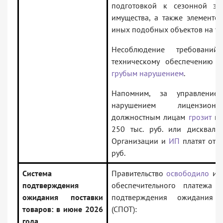
подготовкой к сезонной эк
имущества, а также элементов
иных подобных объектов на уп
Несоблюдение требований
техническому обеспечению 
грубым нарушением
.
Напомним, за управлени
нарушением лицензион
должностным лицам
грозит
шт
250 тыс. руб. или дисквали
Организации и
ИП
платят от 3
руб.
Система
Правительство
освободило
имп
подтверждения
обеспечительного платежа 
ожидания поставки
подтверждения ожидания 
товаров: в июне 2026
(СПОТ):
года