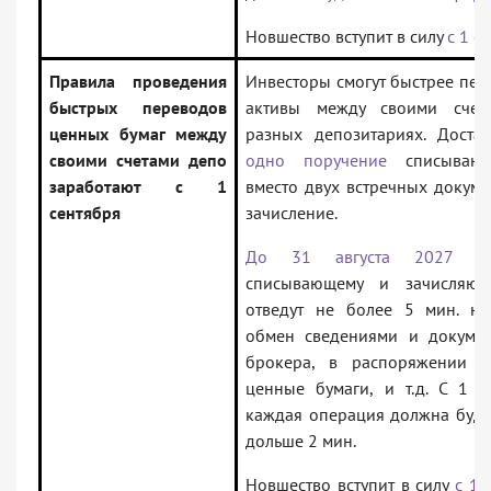
Новшество вступит в силу
с 1 с
Правила проведения
Инвесторы смогут быстрее пер
быстрых переводов
активы между своими счет
ценных бумаг между
разных депозитариях. Достат
своими счетами депо
одно поручение
списывающ
заработают с 1
вместо двух встречных докуме
сентября
зачисление.
До 31 августа 2027 го
списывающему и зачисляющ
отведут не более 5 мин. на
обмен сведениями и докумен
брокера, в распоряжении к
ценные бумаги, и т.д. С 1 с
каждая операция должна буде
дольше 2 мин.
Новшество вступит в силу
с 1 