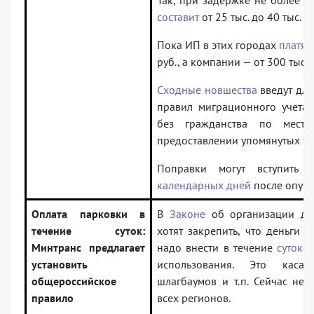
Так, при задержке не более ч
составит
от 25 тыс. до 40 тыс. ру
Пока ИП в этих городах
платят
руб., а компании — от 300 тыс. д
Сходные новшества
введут для
правил миграционного учета 
без гражданства по мест
предоставлении упомянутых усл
Поправки могут вступить
календарных дней
после опубл
Оплата парковки в
В
Законе
об организации до
течение суток:
хотят закрепить, что деньги 
Минтранс предлагает
надо внести в течение
суток
с
установить
использования. Это каса
общероссийское
шлагбаумов и т.п. Сейчас нет
правило
всех регионов.