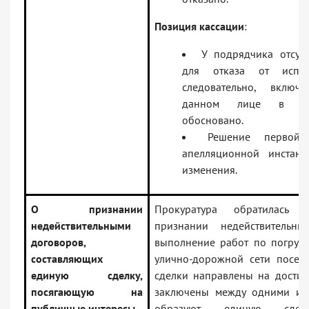
Позиция кассации
:
У подрядчика отсут
для отказа от испол
следовательно, вклю
данном лице в на
обосновано.
Решение первой 
апелляционной инстан
изменения.
О признании
Прокуратура обратилась
недействительными
признании недействительн
договоров,
выполнение работ по погрузк
составляющих
улично-дорожной сети поселк
единую сделку,
сделки направлены на достиж
посягающую на
заключены между одними и 
публичные интересы
образуют единую сделку