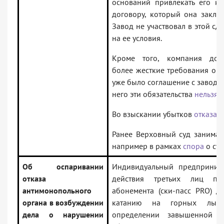
оснований привлекать его к 
договору, который она заклю
Завод не участвовал в этой сде
на ее условия.
Кроме того, компания доб
более жесткие требования опе
уже было соглашение с заводо
него эти обязательства
нельзя
.
Во взыскании убытков
отказал
Ранее Верховный суд занимал
например в рамках
спора
о суб
Об оспаривании
Индивидуальный предпринимат
отказа
действия третьих лиц п
антимонопольного
абонемента (ски-пасс PRO) д
органа в возбуждении
катанию на горных лыжа
дела о нарушении
определении завышенной с