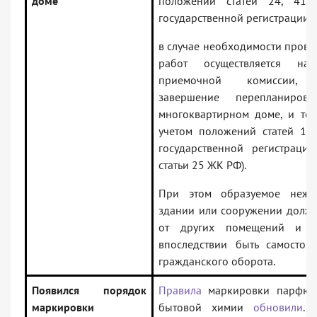
доме
положений статей 24, 41
государственной регистрации 
в случае необходимости прове
работ осуществляется на
приемочной комиссии, п
завершение перепланиро
многоквартирном доме, и тех
учетом положений статей 19,
государственной регистраци
статьи 25 ЖК РФ).
При этом образуемое неж
здании или сооружении должн
от других помещений и и
впоследствии быть самостоя
гражданского оборота.
Появился порядок
Правила
маркировки парфюме
маркировки
бытовой химии
обновили
. 