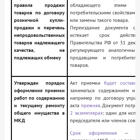
правила продажи
обладающего этими 
товаров по договору
потребительскими свойствами,
розничной купли-
или замены такого товара.
продажи и перечень
Переиздание документа св
непродовольственных
истекает срок действия
товаров надлежащего
Правительства РФ от 31 декаб
качества, не
регулирующего аналогичные
подлежащих обмену
продавцами и потребител
товаров.
Утвержден порядок
Акт приемки
будет составля
оформления приемки
заниматься содержанием и 
работ по содержанию
например по договору упра
и текущему ремонту
акта
прежняя
. Документ потре
общего имущества в
2 экземплярах
: один для испо
МКД
председателя или членов сове
Срок оформления
— согл