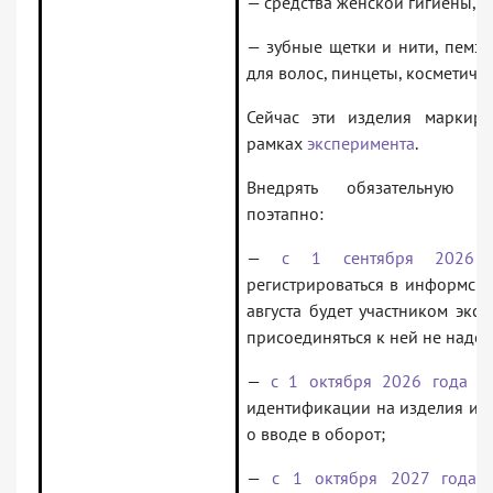
— средства женской гигиены, п
— зубные щетки и нити, пемза
для волос, пинцеты, косметичес
Сейчас эти изделия маркир
рамках
эксперимента
.
Внедрять обязательную м
поэтапно:
—
с 1 сентября 2026 
регистрироваться в информсист
августа будет участником экс
присоединяться к ней не надо;
—
с 1 октября 2026 года
— 
идентификации на изделия и п
о вводе в оборот;
—
с 1 октября 2027 года
—