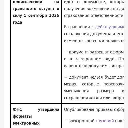
происшествии на
идет о документе, который
транспорте вступят в
получения возмещения по дого
силу 1 сентября 2026
страхования ответственности п
года
В сравнении с
действующими 
составления документа и его 
изменятся, но есть и новшества
— документ разрешат оформить
и в электронном виде. При
варианте недопустимы исправл
— документ нельзя будет допо
мерах, которые перевозчи
уменьшения размера воз
сохранения жизни или здоровь
ФНС утвердила
Опубликованы приказы с форм
форматы
— электронной
грузовой
накла
электронных