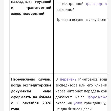
накладных: грузовой
— электронной
транспортно
и транспортной
накладной.
железнодорожной
Приказы вступят в силу 1 сентя
Перечислены случаи,
В
перечень
Минтранса вошли 
когда экспедиторские
экспедитора или его клиента 
документы надо
через интернет передать конт
оформлять на бумаге
документ из-за
форс-мажор
с 1 сентября 2026
оказания
услуг
гражданину, к
года
не для бизнес-целей.