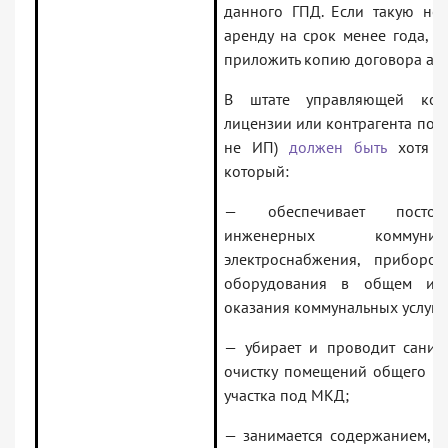
данного ГПД. Если такую нед
аренду на срок менее года, т
приложить копию договора ар
В штате управляющей комп
лицензии или контрагента по 
не ИП)
должен быть
хотя б
который:
— обеспечивает постоян
инженерных коммуник
электроснабжения, приборо
оборудования в общем им
оказания коммунальных услуг;
— убирает и проводит санита
очистку помещений общего по
участка под МКД;
— занимается содержанием, т