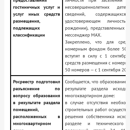
предоставления
личности при заселении 
гостиничных услуг и
несовершеннолетних дет
услуг иных средств
сведений, содержащихс
размещения,
удостоверяющем личность 
подлежащих
рождении), представленных ч
классификации
мессенджер MAX.
Закреплено, что для сред
номерным фондом более 50 
вступят в силу с 1 сентября
средств размещения с номерн
50 номеров — с 1 сентября 202
Росреестр подготовил
Сообщается, что образование
разъяснение по
результате раздела исход
вопросу образования
многоквартирном доме:
в результате раздела
в случае отсутствия необход
помещений,
строительных работ осуществл
расположенных в
решения собственника исхо
многоквартирном
разделе и технического 