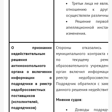
Третьи лица не являл
отношению к друг д
осуществляли различные 
Решение первой 
апелляционной инстан
изменения.
О признании
Стороны отказались 
недействительным
муниципального контракта на
решения
по текущему ремон
антимонопольного
образовательного учреждения
органа о включении
орган включил информаци
информации о
реестр недобросовестны
подрядчике в реестр
Подрядчик обратился с заявл
недобросовестных
данного решения недействите
поставщиков
Мнение судов
:
(исполнителей,
подрядчиков)
Доводы подрядчи