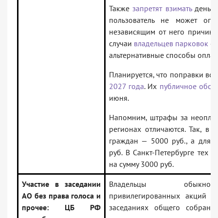
Также
запретят взимать
деньги
пользователь не может опл
независящим от него причина
случаи
владельцев парковок
об
альтернативные способы оплат
Планируется, что поправки вст
2027 года
. Их
публичное обсу
июня.
Напомним, штрафы за неоплат
регионах отличаются. Так, в
граждан — 5000 руб., а для 
руб. В Санкт-Петербурге тех 
на сумму 3000 руб.
Участие в заседании
Владельцы обыкн
АО без права голоса и
привилегированных акций
с
прочее: ЦБ РФ
заседаниях общего собрани