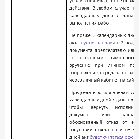
управления МКД, но не позже 
действия. В любом случае ну
календарных дней с даты о
выполнения работ.
Не позже 5 календарных дней 
акта
нужно направить
2 подпи
документа председателю или 
согласованным с ними способ
вручение при личном прису
отправление, передача по эле
через личный кабинет на сайте
Председателю или членам со
календарных дней с даты получ
чтобы вернуть исполнит
документ или направи
обоснованный отказ от его
отсутствии ответа по истече
дней акт
будет считаться офо