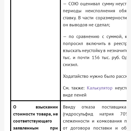
— СОЮ оценивал сумму неустой
периоды неисполнения обяза
ставку. В части соразмерности 
он выводов не сделал;
— по сравнению с суммой, ко
попросил включить в реестр
взыскать неустойку в незначите
тыс. и почти 156 тыс. руб. О
снизил.
Ходатайство нужно было рассмот
См. также:
Калькулятор
неустой
виде пеней
О взыскании
Ввиду отказа поставщика 
стоимости товара, не
(гидросульфид натрия 70%
соответствующего
слеженности и комкования пок
заявленным при
от договора поставки и обр