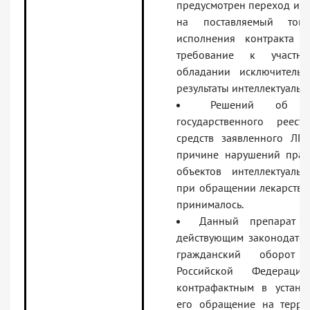
предусмотрен переход ис
на поставляемый това
исполнения контракта 
требование к участн
обладании исключитель
результаты интеллектуальн
Решений об и
государственного реест
средств заявленного ЛП
причине нарушений прав
объектов интеллектуальн
при обращении лекарствен
принималось.
Данный препарат в
действующим законодател
гражданский оборот 
Российской Федераци
контрафактным в устано
его обращение на терри