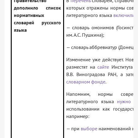
Правительство
В
перечень
словарей, справочни
дополнило список
которых отражены нормы совре
нормативных
литературного языка
включили
:
словарей русского
— словарь омонимов (Госинстит
языка
им. А.С. Пушкина);
— словарь аббревиатур (Донецки
Изменение уже действует. Новы
разместят на
сайте
Института р
В.В. Виноградова РАН, а зат
словарном фонде
.
Напомним, нормы совреме
литературного языка
нужно с
использовании как государств
например:
— при
выборе
наименований юр