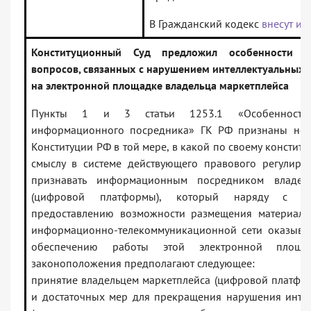
В Гражданский кодекс
внесут из
Конституционный Суд предложил особенности 
вопросов, связанных с нарушением интеллектуальных
на электронной площадке владельца маркетплейса
Пункты 1 и 3 статьи 1253.1 «Особенности о
информационного посредника» ГК РФ признаны не
Конституции РФ в той мере, в какой по своему консти
смыслу в системе действующего правового регулиро
признавать информационным посредником владель
(цифровой платформы), который наряду с де
предоставлению возможности размещения материало
информационно-телекоммуникационной сети оказывае
обеспечению работы этой электронной площ
законоположения предполагают следующее:
принятие владельцем маркетплейса (цифровой платф
и достаточных мер для прекращения нарушения инте