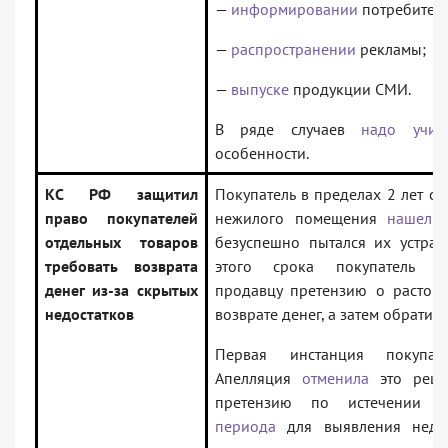
—
информировании
потребителе
—
распространении
рекламы;
—
выпуске
продукции СМИ.
В ряде случаев
надо учиты
особенности.
КС РФ защитил
Покупатель в пределах 2 лет со
право покупателей
нежилого помещения
нашел
в
отдельных товаров
безуспешно пытался их устран
требовать возврата
этого срока покупатель с
денег из-за скрытых
продавцу претензию о растор
недостатков
возврате денег, а затем обратилс
Первая инстанция покупат
Апелляция
отменила
это реше
претензию по истечении
периода
для выявления недос