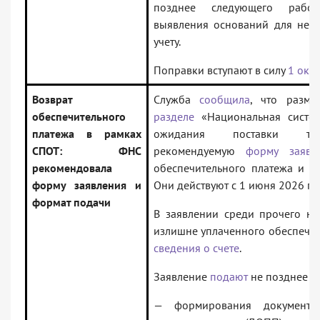
позднее следующего рабо
выявления оснований для непр
учету.
Поправки вступают в силу
1 окт
Возврат
Служба
сообщила
, что разме
обеспечительного
разделе
«Национальная систем
платежа в рамках
ожидания поставки тов
СПОТ: ФНС
рекомендуемую
форму заявл
рекомендовала
обеспечительного платежа и
ф
форму заявления и
Они действуют с 1 июня 2026 го
формат подачи
В заявлении среди прочего н
излишне уплаченного обеспечит
сведения о счете
.
Заявление
подают
не позднее 3 
— формирования документа