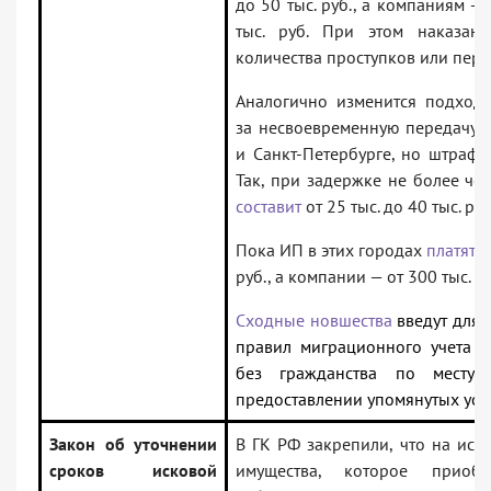
до 50 тыс. руб., а компаниям — 
тыс. руб. При этом наказан
количества проступков или пер
Аналогично изменится подход 
за несвоевременную передачу 
и Санкт-Петербурге, но штрафы 
Так, при задержке не более чем
составит
от 25 тыс. до 40 тыс. руб
Пока ИП в этих городах
платят
от
руб., а компании — от 300 тыс. до
Сходные новшества
введут для 
правил миграционного учета и
без гражданства по месту
предоставлении упомянутых услу
Закон об уточнении
В ГК РФ закрепили, что на иск
сроков исковой
имущества, которое приоб