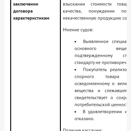
заключении
взыскании стоимости товар
договора
качества, понуждении пос
характеристикам
некачественную продукцию со с
Мнение судов:
Выявленное специал
основного веще
подтвержденному сто
стандарту не противоречит
Покупатель реализов
спорного товара т
осведомленному о велич
вещества и слежавшемс
свидетельствует о сохра
потребительской ценности
В удовлетворении ис
отказано.
Позиция кассации: