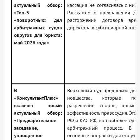
актуальный обзор:
кассация не согласилась с ниж
«Топ-3
Расскажем о прекращении дел
«поворотных» дел
расторжении договора арен
арбитражных судов
директора к субсидиарной ответ
округов для юриста:
май 2026 года»
В
Верховный суд предложил депу
«КонсультантПлюс»
новшества, которые поз
включен новый
разрешение споров, повысит
актуальный обзор:
эффективность правосудия. Это 
«Предварительное
РФ и КАС РФ, но наиболее суще
заседание,
арбитражный процесс. В О
упрощенное
основные поправки для его учас