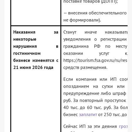
поставке товаров (ДОПП);
— внесения обеспечительного п
не формировали).
Наказания за
Станут иначе наказыват
некоторые
уведомления о регистрации 
нарушения в
гражданина РФ по месту 
гостиничном
оказании услуг класси
бизнесе изменятся с
https://tourism.fsa.gov.ru/ru/res
21 июня 2026 года
средств размещения.
Если компания или ИП сообщ
опозданием на сутки или 
предупреждение либо штраф от 2
руб. За повторный проступок
н
40 тыс. до 60 тыс. руб. За бол
бизнес
заплатит
от 250 тыс. до 75
Сейчас ИП за эти деяния
грози