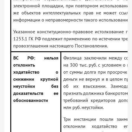
электронной площадки, при повторном использовании
же объектов интеллектуальных прав не может ссылат
информации о неправомерности такого использования.
Указанное конституционно-правовое истолкование пун
1253.1 ГК РФ подлежит применению по истечении трех 
провозглашения настоящего Постановления.
ВС РФ: нельзя
Физлица заключили между соб
отклонить
на 300 тыс. руб. с условием о н
ходатайство о
от суммы долга при просрочке 
снижении крупной
деньги не вернул и в целом пр
неустойки без
об их взыскании. Заимода
доказательств ее
признать должника банкротом и 
обоснованности
требований кредиторов допол
млн руб. неустойки.
Три инстанции пошли заимод
отклонили ходатайство ег