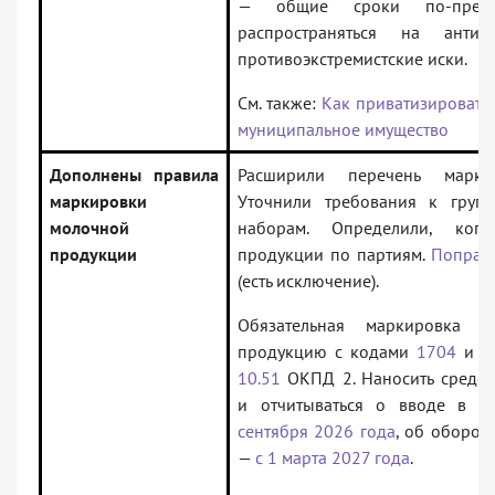
— общие сроки по-преж
распространяться на анти
противоэкстремистские иски.
См. также:
Как приватизировать 
муниципальное имущество
Дополнены правила
Расширили перечень марки
маркировки
Уточнили требования к груп
молочной
наборам. Определили, когд
продукции
продукции по партиям.
Поправ
(есть исключение).
Обязательная маркировка о
продукцию с кодами
1704
и
1
10.51
ОКПД 2. Наносить средст
и отчитываться о вводе в 
сентября 2026 года
, об оборот
—
с 1 марта 2027 года
.