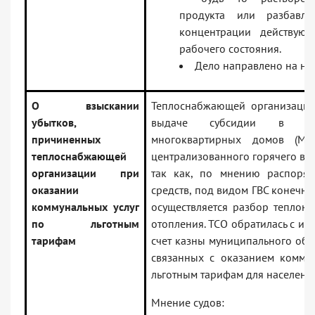
продукта или разбавл
концентрации действую
рабочего состояния.
Дело направлено на но
О взыскании
Теплоснабжающей организации 
убытков,
выдаче субсидии в от
причиненных
многоквартирных домов (М
теплоснабжающей
централизованного горячего вод
организации при
так как, по мнению распоря
оказании
средств, под видом ГВС конечн
коммунальных услуг
осуществляется разбор теплоно
по льготным
отопления. ТСО обратилась с ис
тарифам
счет казны муниципального обр
связанных с оказанием коммун
льготным тарифам для населени
Мнение судов: