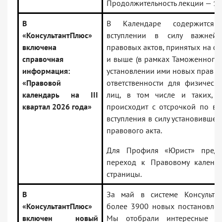
Продолжительность лекции — 13
В
В Календаре содержится
«КонсультантПлюс»
вступлении в силу важней
включена
правовых актов, принятых на ф
справочная
и выше (в рамках Таможенного с
информация:
установлении ими новых прав и 
«Правовой
ответственности для физическ
календарь на III
лиц, в том числе и таких, 
квартал 2026 года»
происходит с отсрочкой по вр
вступления в силу установившег
правового акта.
Для Профиля «Юрист» преду
переход к Правовому календ
страницы.
В
За май в системе Консульта
«КонсультантПлюс»
более 3900 новых постановлен
включен новый
Мы отобрали интересные с