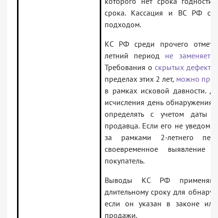
которого нет срока годности 
срока. Кассация и ВС РФ сог
подходом.
КС РФ среди прочего отмети
летний период
не заменяет
и
Требования о
скрытых дефекта
пределах этих 2 лет,
можно пред
в рамках исковой давности. Д
исчисления день обнаружения 
определять с учетом даты
продавца. Если его не уведомил
за рамками 2-летнего пери
своевременное выявление 
покупатель.
Выводы КС РФ применяю
длительному сроку для обнаруж
если он указан в законе или
продажи.