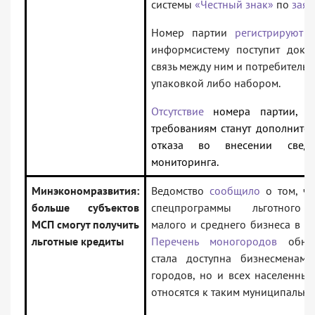
системы
«Честный знак»
по
заяв
Номер партии
регистрируют
п
информсистему поступит доку
связь между ним и потребительс
упаковкой либо набором.
Отсутствие
номера партии, 
требованиям станут дополнит
отказа во внесении свед
мониторинга.
Минэкономразвития:
Ведомство
сообщило
о том, чт
больше субъектов
спецпрограммы льготного 
МСП смогут получить
малого и среднего бизнеса в м
льготные кредиты
Перечень моногородов
обнов
стала доступна бизнесменам
городов, но и всех населенных
относятся к таким муниципальн