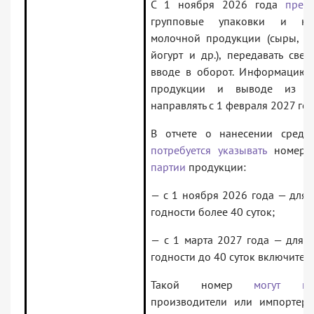
С 1 ноября 2026 года
пред
групповые упаковки и на
молочной продукции (сыры, мо
йогурт и др.), передавать све
вводе в оборот. Информацию 
продукции и выводе из не
направлять с 1 февраля 2027 год
В отчете о нанесении средс
потребуется указывать
номер
партии
продукции:
— с 1 ноября 2026 года — для
годности более 40 суток;
— с 1 марта 2027 года — для
годности до 40 суток включител
Такой номер
могут ген
производители или импортеры