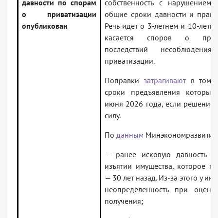
давности по спорам
собственность с нарушением
о приватизации
общие сроки давности и прави
опубликован
Речь идет о 3-летнем и 10-летн
касается споров о прим
последствий несоблюдени
приватизации.
Поправки
затрагивают
в том ч
сроки предъявления которых
июня 2026 года, если решение с
силу.
По
данным
Минэкономразвития
— ранее исковую давность н
изъятии имущества, которое п
— 30 лет назад. Из-за этого у и
неопределенность при оценк
получения;