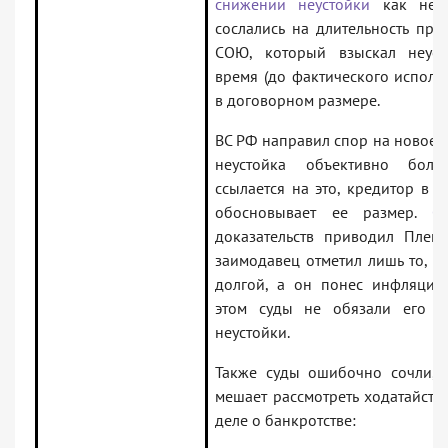
снижении неустойки
как несо
сослались на длительность пр
СОЮ, который взыскал неуст
время (до фактического исполне
в договорном размере.
ВС РФ направил спор на новое р
неустойка объективно бол
ссылается на это, кредитор в 
обосновывает ее размер.
С
доказательств приводил Плен
заимодавец отметил лишь то, ч
долгой, а он понес инфляцио
этом суды не обязали его о
неустойки.
Также суды ошибочно сочли,
мешает рассмотреть ходатайств
деле о банкротстве: