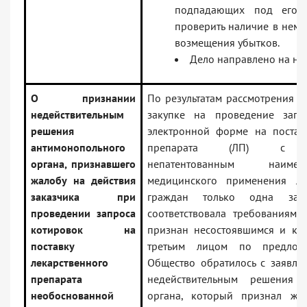
подпадающих под его р
проверить наличие в нем 
возмещения убытков.
Дело направлено на но
О признании
По результатам рассмотрения за
недействительным
закупке на проведение запр
решения
электронной форме на поставк
антимонопольного
препарата (ЛП) с ме
органа, признавшего
непатентованным наиме
жалобу на действия
медицинского применения ль
заказчика при
граждан только одна зая
проведении запроса
соответствовала требованиям,
котировок на
признан несостоявшимся и кон
поставку
третьим лицом по предлож
лекарственного
Общество обратилось с заявле
препарата
недействительным решения а
необоснованной
органа, который признал жа