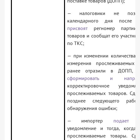
поставке товаров (ДОПП);
— налоговики не поздн
календарного дня после 
присвоят
регномер партии 
товаров и сообщат его участник
по ТКС;
— при изменении количества, 
измерения прослеживаемых т
ранее отразили в ДОПП, 
сформировать и направи
корректировочное уведо
прослеживаемых товаров. Сдел
позднее следующего рабо
обнаружения ошибки;
— импортер
подает
кор
уведомление и тогда, когда
прослеживаемые товары. С