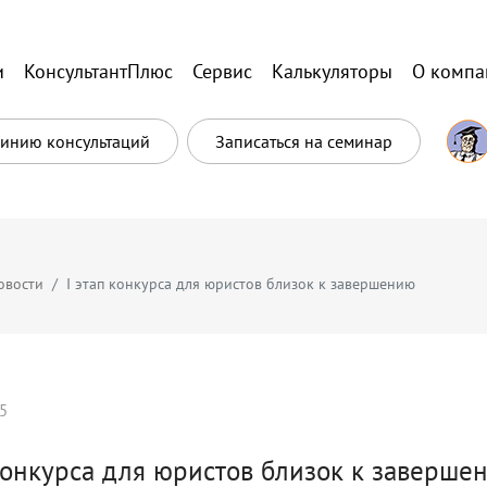
и
КонсультантПлюс
Сервис
Калькуляторы
О компа
Линию консультаций
Записаться на семинар
овости
I этап конкурса для юристов близок к завершению
5
 конкурса для юристов близок к заверше