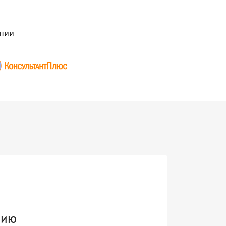
нии
нию