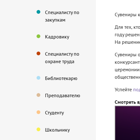
Специалисту по
Сувениры к
закупкам
Для тех, к
году решен
Кадровику
На решение
Специалисту по
Сувениры о
охране труда
конкурсант
церемонии 
общественн
Библиотекарю
Успейте
под
Преподавателю
Смотреть в
Студенту
Школьнику