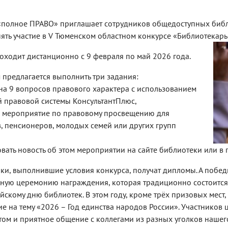
полное ПРАВО» приглашает сотрудников общедоступных библ
ять участие в V Тюменском областном конкурсе «Библиотекарь 
оходит дистанционно с 9 февраля по май 2026 года.
 предлагается выполнить три задания:
 на 9 вопросов правового характера с использованием
 правовой системы КонсультантПлюс,
и мероприятие по правовому просвещению для
, пенсионеров, молодых семей или других групп
вать новость об этом мероприятии на сайте библиотеки или в г
ики, выполнившие условия конкурса, получат дипломы. А побе
ную церемонию награждения, которая традиционно состоится 
скому дню библиотек. В этом году, кроме трёх призовых мест
е на тему «2026 – Год единства народов России». Участников
ом и приятное общение с коллегами из разных уголков нашег