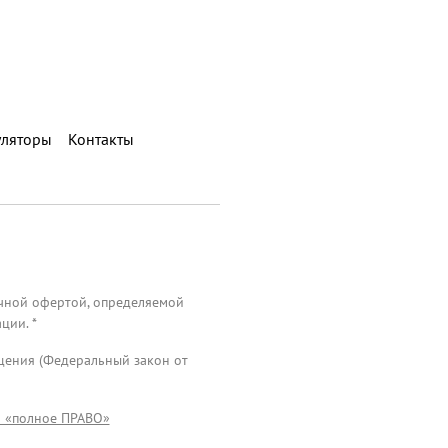
уляторы
Контакты
ичной офертой, определяемой
ции. *
ащения (Федеральный закон от
О «полное ПРАВО»