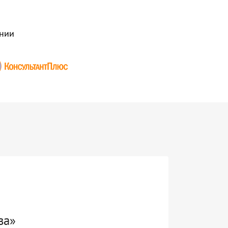
нии
ва»