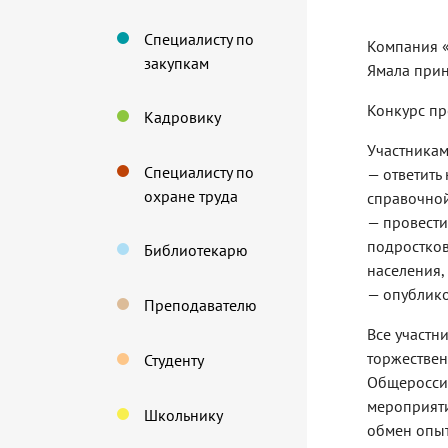
Специалисту по
Компания «
закупкам
Ямала прин
Конкурс пр
Кадровику
Участникам
Специалисту по
— ответить
охране труда
справочной
— провест
подростков
Библиотекарю
населения,
— опублико
Преподавателю
Все участн
торжествен
Студенту
Общероссий
мероприяти
Школьнику
обмен опыт