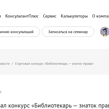
и
КонсультантПлюс
Сервис
Калькуляторы
О компа
Линию консультаций
Записаться на семинар
овости
Стартовал конкурс «Библиотекарь — знаток права»
6
вал конкурс «Библиотекарь — знаток пра