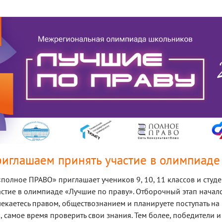
иглашаем принять участие в олимпиаде
полное ПРАВО» приглашает учеников 9, 10, 11 классов и студ
астие в олимпиаде «Лучшие по праву». Отборочный этап началс
лекаетесь правом, обществознанием и планируете поступать н
, самое время проверить свои знания. Тем более, победители