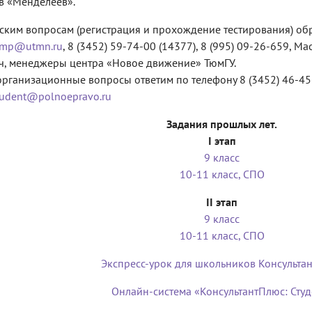
в «Менделеев».
ским вопросам (регистрация и прохождение тестирования) об
imp@utmn.ru
, 8 (3452) 59-74-00 (14377), 8 (995) 09-26-659, 
, менеджеры центра «Новое движение» ТюмГУ.
организационные вопросы ответим по телефону 8 (3452) 46-45-
tudent@polnoepravo.ru
Задания прошлых лет.
I этап
9 класс
10-11 класс, СПО
II этап
9 класс
10-11 класс, СПО
Экспресс-урок для школьников Консульта
Онлайн-система «КонсультантПлюс: Студ