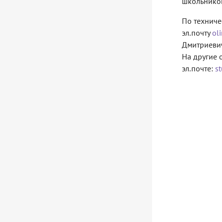
школьнико
По техниче
эл.почту
ol
Дмитриевич
На другие 
эл.почте:
s