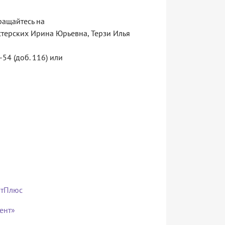
ращайтесь на
Мастерских Ирина Юрьевна, Терзи Илья
54 (доб. 116) или
нтПлюс
ент»