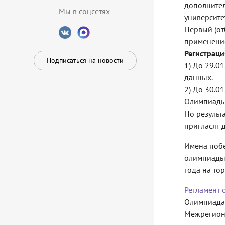
дополнител
Мы в соцсетях
университет
Первый (от
применени
Регистраци
Подписаться на новости
1) До 29.0
данных.
2) До 30.0
Олимпиады
По результ
пригласят 
Имена поб
олимпиады 
года на то
Регламент 
Олимпиада 
Межрегион