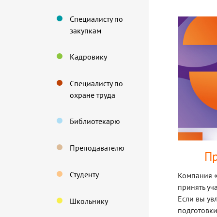
Специалисту по
закупкам
Кадровику
Специалисту по
охране труда
Библиотекарю
Преподавателю
Пр
Студенту
Компания «
принять уч
Если вы ув
Школьнику
подготовки