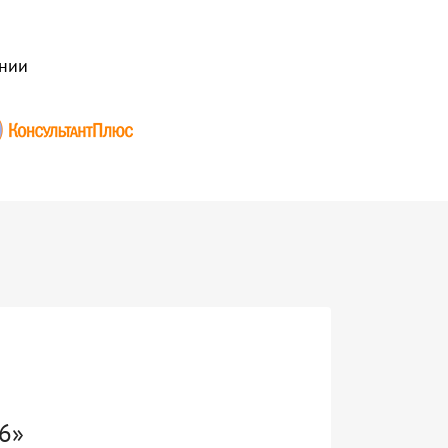
нии
6»