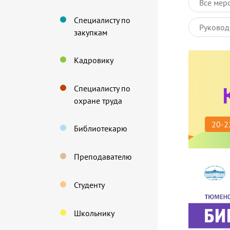
Все мер
Специалисту по
Руковод
закупкам
Кадровику
Специалисту по
охране труда
20-2
Библиотекарю
Преподавателю
Студенту
Школьнику