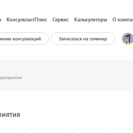
и
КонсультантПлюс
Сервис
Калькуляторы
О компа
Линию консультаций
Записаться на семинар
ероприятия
риятия