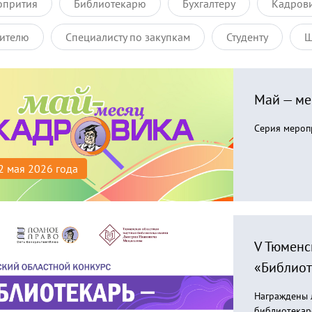
опрития
Библиотекарю
Бухгалтеру
Кадров
ителю
Специалисту по закупкам
Студенту
Ш
Май — ме
Серия мероп
2 мая 2026 года
V Тюменс
«Библиот
Награждены 
библиотекар