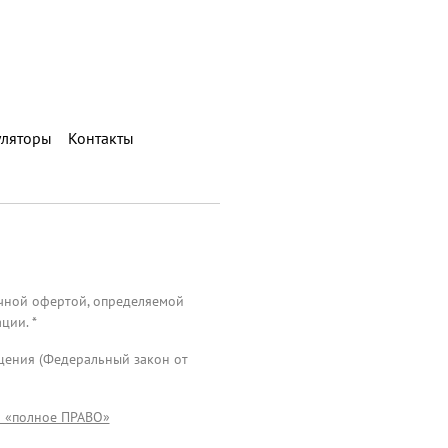
уляторы
Контакты
ичной офертой, определяемой
ции. *
ащения (Федеральный закон от
О «полное ПРАВО»