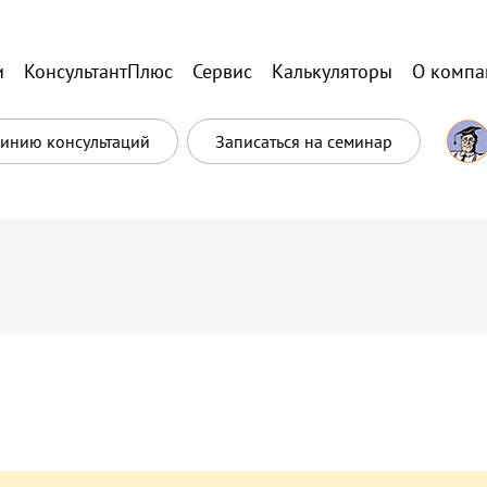
и
КонсультантПлюс
Сервис
Калькуляторы
О компа
Линию консультаций
Записаться на семинар