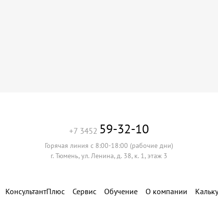
59-32-10
+7 3452
Горячая линия с 8:00-18:00 (рабочие дни)
г. Тюмень, ул. Ленина, д. 38, к. 1, этаж 3
КонсультантПлюс
Сервис
Обучение
О компании
Кальк