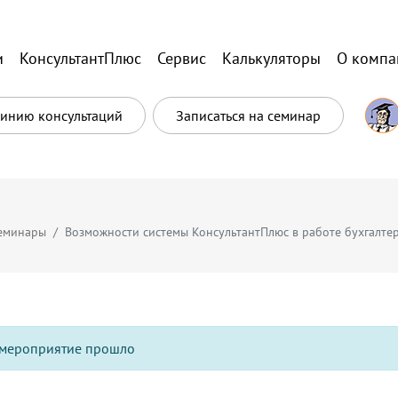
и
КонсультантПлюс
Сервис
Калькуляторы
О компа
Линию консультаций
Записаться на семинар
еминары
Возможности системы КонсультантПлюс в работе бухгалт
мероприятие прошло