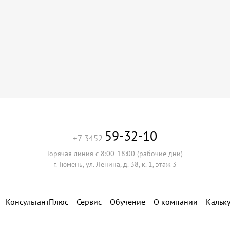
59-32-10
+7 3452
Горячая линия с 8:00-18:00 (рабочие дни)
г. Тюмень, ул. Ленина, д. 38, к. 1, этаж 3
КонсультантПлюс
Сервис
Обучение
О компании
Кальк