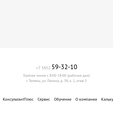
59-32-10
+7 3452
Горячая линия с 8:00-18:00 (рабочие дни)
г. Тюмень, ул. Ленина, д. 38, к. 1, этаж 3
КонсультантПлюс
Сервис
Обучение
О компании
Кальк