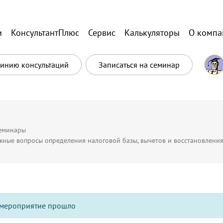
и
КонсультантПлюс
Сервис
Калькуляторы
О компа
Линию консультаций
Записаться на семинар
еминары
жные вопросы определения налоговой базы, вычетов и восстановлени
мероприятие прошло