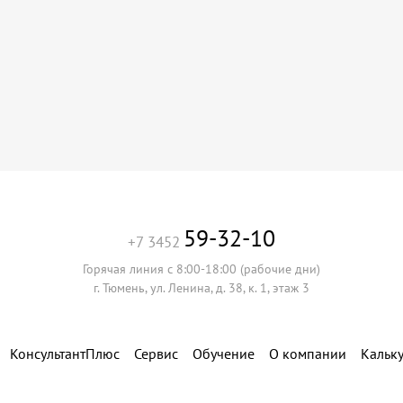
59-32-10
+7 3452
Горячая линия с 8:00-18:00 (рабочие дни)
г. Тюмень, ул. Ленина, д. 38, к. 1, этаж 3
КонсультантПлюс
Сервис
Обучение
О компании
Кальк