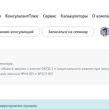
и
КонсультантПлюс
Сервис
Калькуляторы
О компа
Линию консультаций
Записаться на семинар
еминары
 объекта закупки с учетом ОКПД 2 и национального режима при закуп
ьных законов №44-ФЗ и №223-ФЗ
мероприятие прошло