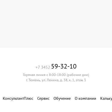
59-32-10
+7 3452
Горячая линия с 8:00-18:00 (рабочие дни)
г. Тюмень, ул. Ленина, д. 38, к. 1, этаж 3
КонсультантПлюс
Сервис
Обучение
О компании
Кальк