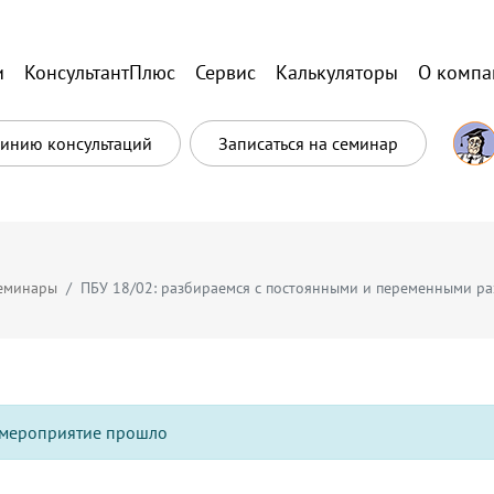
и
КонсультантПлюс
Сервис
Калькуляторы
О компа
Линию консультаций
Записаться на семинар
еминары
ПБУ 18/02: разбираемся с постоянными и переменными р
мероприятие прошло