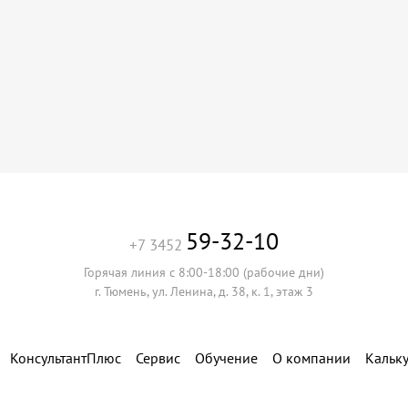
59-32-10
+7 3452
Горячая линия с 8:00-18:00 (рабочие дни)
г. Тюмень, ул. Ленина, д. 38, к. 1, этаж 3
КонсультантПлюс
Сервис
Обучение
О компании
Кальк