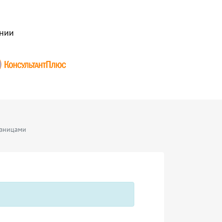
нии
азницами