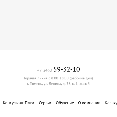
59-32-10
+7 3452
Горячая линия с 8:00-18:00 (рабочие дни)
г. Тюмень, ул. Ленина, д. 38, к. 1, этаж 3
КонсультантПлюс
Сервис
Обучение
О компании
Кальк