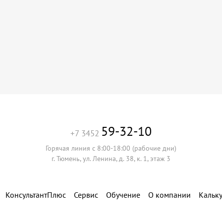
59-32-10
+7 3452
Горячая линия с 8:00-18:00 (рабочие дни)
г. Тюмень, ул. Ленина, д. 38, к. 1, этаж 3
КонсультантПлюс
Сервис
Обучение
О компании
Кальк