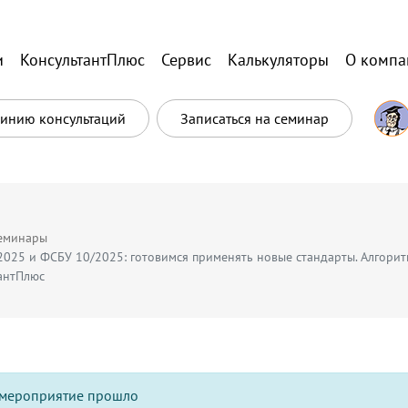
и
КонсультантПлюс
Сервис
Калькуляторы
О компа
Линию консультаций
Записаться на семинар
еминары
2025 и ФСБУ 10/2025: готовимся применять новые стандарты. Алгори
антПлюс
мероприятие прошло