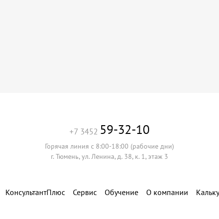
59-32-10
+7 3452
Горячая линия с 8:00-18:00 (рабочие дни)
г. Тюмень, ул. Ленина, д. 38, к. 1, этаж 3
КонсультантПлюс
Сервис
Обучение
О компании
Кальк