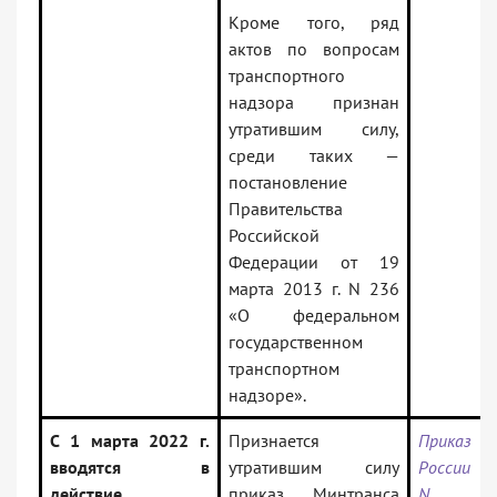
Кроме того, ряд
актов по вопросам
транспортного
надзора признан
утратившим силу,
среди таких —
постановление
Правительства
Российской
Федерации от 19
марта 2013 г. N 236
«О федеральном
государственном
транспортном
надзоре».
С 1 марта 2022 г.
Признается
Приказ 
вводятся в
утратившим силу
России от
действие
приказ Минтранса
N 21