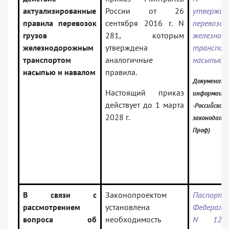
актуализированные
России от 26
утвержде
правила перевозок
сентября 2016 г. N
перевоз
грузов
281, которым
железнод
железнодорожным
утверждена
транспор
транспортом
аналогичные
насыпью 
насыпью и навалом
правила.
Документ в
Настоящий приказ
информацио
действует до 1 марта
-Российское
2028 г.
законодател
Проф)
В связи с
Законопроектом
Паспор
рассмотрением
установлена
Федераль
вопроса об
необходимость
N 1256