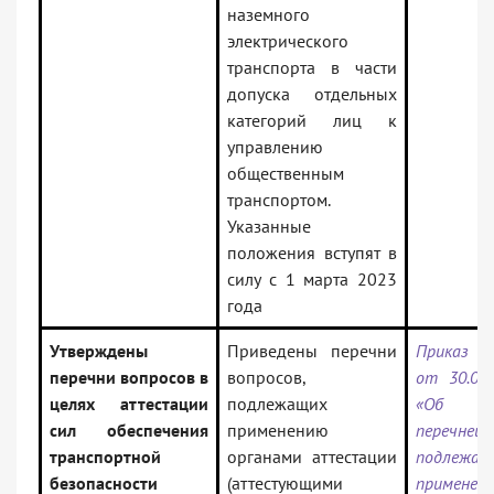
наземного
электрического
транспорта в части
допуска отдельных
категорий лиц к
управлению
общественным
транспортом.
Указанные
положения вступят в
силу с 1 марта 2023
года
Утверждены
Приведены перечни
Приказ Р
перечни вопросов в
вопросов,
от 30.08
целях аттестации
подлежащих
«Об ут
сил обеспечения
применению
перечней
транспортной
органами аттестации
подлежащ
безопасности
(аттестующими
применен