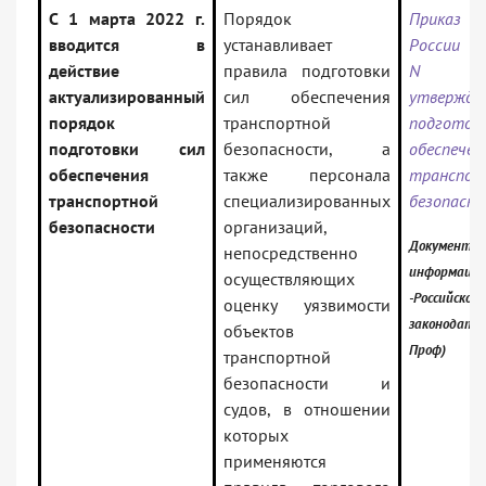
С 1 марта 2022 г.
Порядок
Приказ 
вводится в
устанавливает
России от
действие
правила подготовки
N 23
актуализированный
сил обеспечения
утвержде
порядок
транспортной
подгот
подготовки сил
безопасности, а
обеспечен
обеспечения
также персонала
транспор
транспортной
специализированных
безопасн
безопасности
организаций,
Документ в
непосредственно
информацио
осуществляющих
-Российское
оценку уязвимости
законодател
объектов
Проф)
транспортной
безопасности и
судов, в отношении
которых
применяются