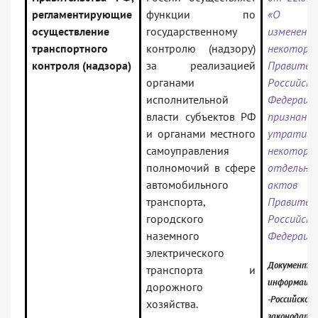
регламентирующие
функции по
«О вн
осуществление
государственному
измен
транспортного
контролю (надзору)
некото
контроля (надзора)
за реализацией
Правител
органами
Российско
исполнительной
Федер
власти субъектов РФ
признании
и органами местного
утратив
самоуправления
некотор
полномочий в сфере
отдельны
автомобильного
актов
транспорта,
Правител
городского
Российско
наземного
Федераци
электрического
Документ в
транспорта и
информацио
дорожного
-Российское
хозяйства.
законодател