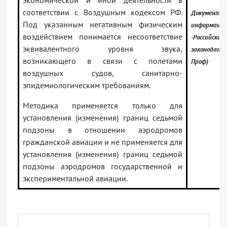
экономической и иной деятельности в
соответствии с Воздушным кодексом РФ.
Документ в
Под указанным негативным физическим
информацио
воздействием понимается несоответствие
-Российское
эквивалентного уровня звука,
законодател
возникающего в связи с полетами
Проф)
воздушных судов, санитарно-
эпидемиологическим требованиям.
Методика применяется только для
установления (изменения) границ седьмой
подзоны в отношении аэродромов
гражданской авиации и не применяется для
установления (изменения) границ седьмой
подзоны аэродромов государственной и
экспериментальной авиации.