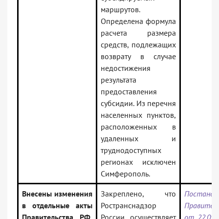
маршрутов.
Определена формула
расчета размера
средств, подлежащих
возврату в случае
недостижения
результата
предоставления
субсидии. Из перечня
населенных пунктов,
расположенных в
удаленных и
труднодоступных
регионах исключен
Симферополь.
Внесены изменения
Закреплено, что
Постанов
в отдельные акты
Ространснадзор
Правите
Правительства РФ,
России осуществляет
от 22.09.