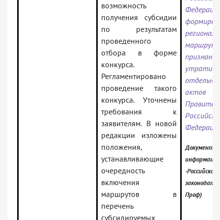
возможность
Федер
получения субсидии
формиров
по результатам
региональ
проведенного
маршрут
отбора в форме
признании
конкурса.
утратив
Регламентировано
отдельны
проведение такого
актов
конкурса. Уточнены
Правител
требования к
Российско
заявителям. В новой
Федераци
редакции изложены
положения,
Документ в
устанавливающие
информацио
очередность
-Российское
включения
законодател
маршрутов в
Проф)
перечень
субсидируемых