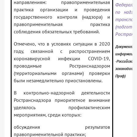
направлениям: правоприменительная
Федераль
практика организации и проведения
по надзо
государственного контроля (надзора) и
транспор
правоприменительная практика
(подготов
соблюдения обязательных требований.
Ространс
Отмечено, что в условиях ситуации в 2020
Документ в
году, связанной с распространением
информацио
коронавирусной инфекции COVID-19,
-Российское
проводимые Ространснадзором
законодател
(территориальными органами) проверки
Проф)
были незамедлительно приостановлены.
В контрольно-надзорной деятельности
Ространснадзора приоритетное внимание
уделялось профилактическим
мероприятиям, среди которых:
обсуждения результатов
правоприменительной практики;