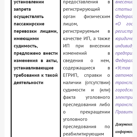
установлении
предоставления в
внесении 
запрета
регистрирующий
статьи 2
осуществлять
орган физическим
Федераль
пассажирские
лицом,
«О госуд
перевозки лицами,
регистрируемым в
регистра
имеющими
качестве ИП, а также
юридиче
судимость,
ИП при внесении
индивиду
предложено внести
изменений в
предприн
изменения в акты,
сведения о нем,
Федерал
устанавливающие
содержащиеся в
«Устав
требования к такой
ЕГРИП, справки о
автомоби
деятельности
наличии (отсутствии)
транс
судимости и (или)
городског
факта уголовного
электриче
преследования либо
транспор
о прекращении
Правител
уголовного
Документ в
преследования по
информацио
реабилитирующим