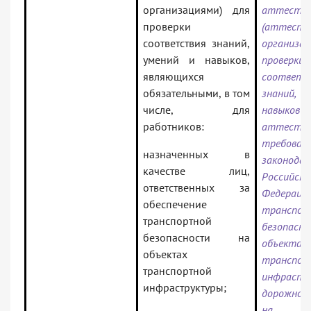
организациями) для
аттеста
проверки
(аттест
соответствия знаний,
организа
умений и навыков,
проверки
являющихся
соответс
обязательными, в том
знаний,
числе, для
навыков
работников:
аттест
требован
назначенных в
законода
качестве лиц,
Российско
ответственных за
Федер
обеспечение
транспор
транспортной
безопа
безопасности на
объектах
объектах
транспор
транспортной
инфрастр
инфраструктуры;
дорожного
на об