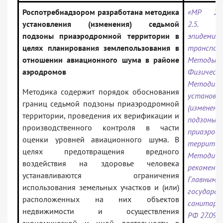
Роспотребнадзором разработана методика
«МР 2.5/4
установления (изменения) седьмой
2.5. Г
подзоны приаэродромной территории в
эпидеми
целях планирования землепользования в
транспо
отношении авиационного шума в районе
Методы 
аэродромов
Физическ
Методика
Методика содержит порядок обоснования
установл
границ седьмой подзоны приаэродромной
(изменен
территории, проведения их верификации и
подзоны
производственного контроля в части
приаэрод
оценки уровней авиационного шума. В
территор
целях предотвращения вредного
Методиче
воздействия на здоровье человека
рекоменд
устанавливаются ограничения
Главным
использования земельных участков и (или)
государс
расположенных на них объектов
санитар
недвижимости и осуществления
РФ 27.09.2