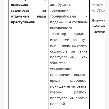
имеющих
автобусами,
текст по
судимость за
трамваями,
на 28.09.2
отдельные виды
троллейбусами и
Документ в
преступлений
подвижным составом
информацио
внеуличного
-Законопро
транспорта лицами,
имеющими неснятую
или непогашенную
судимость, за такие
преступления, как
убийство,
умышленное
причинение тяжкого
вреда здоровью,
похищение человека,
грабеж, разбой,
преступления против
половой