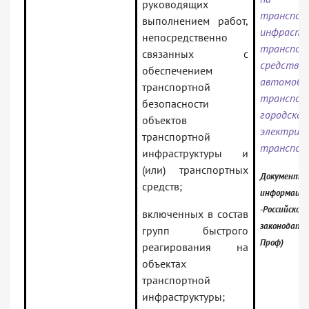
руководящих
транспор
выполнением работ,
инфраст
непосредственно
транспор
связанных с
средства
обеспечением
автомоби
транспортной
транс
безопасности
городског
объектов
электриче
транспортной
транспор
инфраструктуры и
(или) транспортных
Документ в
средств;
информацио
-Российское
включенных в состав
законодател
групп быстрого
Проф)
реагирования на
объектах
транспортной
инфраструктуры;