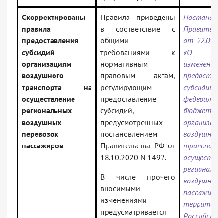
Скорректированы
Правила приведены
Постанов
правила
в соответствие с
Правите
предоставления
общими
от 22.09.
субсидий
требованиями к
«О вн
организациям
нормативным
изменени
воздушного
правовым актам,
предоста
транспорта на
регулирующим
субси
осуществление
предоставление
федераль
региональных
субсидий,
бюджета
воздушных
предусмотренных
организа
перевозок
постановлением
воздушно
пассажиров
Правительства РФ от
транс
18.10.2020 N 1492.
осуществ
регионал
В числе прочего
воздушны
вносимыми
пасса
изменениями
территор
предусматривается
Российско