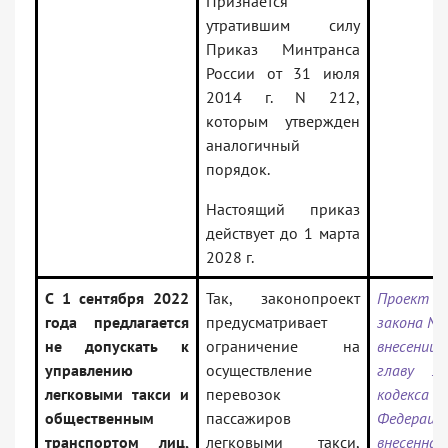
Признается
утратившим силу
Приказ Минтранса
России от 31 июля
2014 г. N 212,
которым утвержден
аналогичный
порядок.
Настоящий приказ
действует до 1 марта
2028 г.
С 1 сентября 2022
Так, законопроект
Проект Ф
года предлагается
предусматривает
закона N 
не допускать к
ограничение на
внесении 
управлению
осуществление
главу 51
легковыми такси и
перевозок
кодекса 
общественным
пассажиров
Федерац
транспортом лиц,
легковыми такси,
внесенная