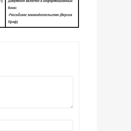
у
Документ включен в информационный
банк:
-Российское законодательство (Версия
Проф)