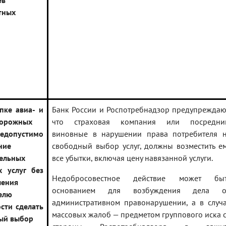
ев
тных
пке авиа- и
Банк России и Роспотребнадзор предупреждаю
дорожных
что страховая компания или посредни
недопустимо
виновные в нарушении права потребителя 
ние
свободный выбор услуг, должны возместить е
ельных
все убытки, включая цену навязанной услуги.
х услуг без
Недобросовестное действие может бы
ления
основанием для возбуждения дела о
елю
административном правонарушении, а в случ
сти сделать
массовых жалоб — предметом группового иска 
ый выбор