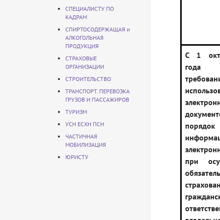
СПЕЦИАЛИСТУ ПО
КАДРАМ
СПИРТОСОДЕРЖАЩАЯ и
АЛКОГОЛЬНАЯ
ПРОДУКЦИЯ
С 1 окт
СТРАХОВЫЕ
года у
ОРГАНИЗАЦИИ
требо
СТРОИТЕЛЬСТВО
использо
ТРАНСПОРТ. ПЕРЕВОЗКА
ГРУЗОВ И ПАССАЖИРОВ
электрон
ТУРИЗМ
докум
УСН ЕСХН ПСН
порядо
ЧАСТИЧНАЯ
инфор
МОБИЛИЗАЦИЯ
электро
ЮРИСТУ
при осу
обязател
страхова
гражданс
ответств