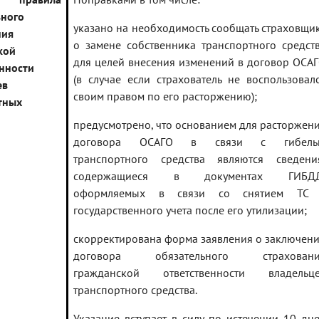
ьного
указано на необходимость сообщать страховщи
ния
о замене собственника транспортного средст
кой
для целей внесения изменений в договор ОСА
енности
(в случае если страхователь не воспользовал
ев
своим правом по его расторжению);
тных
предусмотрено, что основанием для расторжен
договора ОСАГО в связи с гибель
транспортного средства являются сведени
содержащиеся в документах ГИБДД
оформляемых в связи со снятием ТС 
государственного учета после его утилизации;
скорректирована форма заявления о заключен
договора обязательного страховани
гражданской ответственности владельц
транспортного средства.
Указание вступает в силу по истечении 10 дн