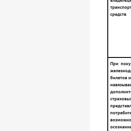
владельц
транспор
средств
При поку
железно
билетов 
навязыва
дополнит
страховы
представ
потребит
возможно
осознанн