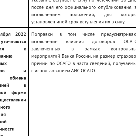
после дня его официального опубликования, 
исключением положений, для которы
установлен иной срок вступления их в силу.
ября 2022
Поправки в том числе предусматрива
точняются
исключение влияния договоров ОСАГО
вания к
заключенных в рамках контрольны
ванию
мероприятий Банка России, на размер страхов
ных
премии по ОСАГО в части сведений, получаем
ентов и
с использованием АИС ОСАГО.
к обмена
мацией в
нной форме
ществлении
ьного
ния
кой
енности