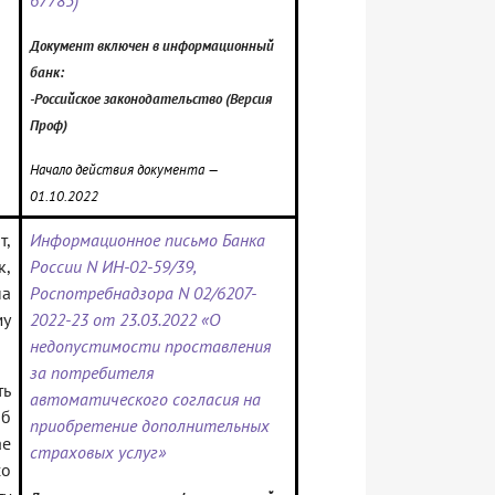
67785)
Документ включен в информационный
банк:
-Российское законодательство (Версия
Проф)
Начало действия документа —
01.10.2022
т,
Информационное письмо Банка
к,
России N ИН-02-59/39,
на
Роспотребнадзора N 02/6207-
му
2022-23 от 23.03.2022 «О
недопустимости проставления
за потребителя
ть
автоматического согласия на
б
приобретение дополнительных
ае
страховых услуг»
со