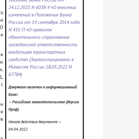
24.12.2021 N 6038-У «О внесении
ку
изменений в Положение Банка
ва
России от 19 сентября 2014 года
ГО
N 431-П «О правилах
ся
обязательного страхования
гражданской ответственности
владельцев транспортных
ия
средств» (Зарегистрировано в
ю
Минюсте России 18.03.2022 N
я,
67784)
,
с
Документ включ
ен в информационный
банк:
— Российское законодательство (Версия
ии
Проф)
я
ев
Начало действия документа —
04.04.2022
ей