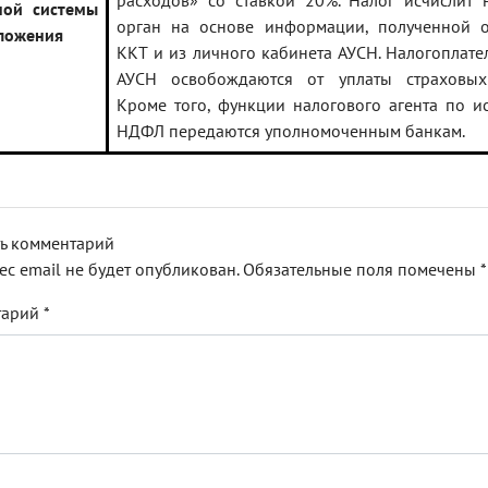
расходов» со ставкой 20%. Налог исчислит 
ной системы
орган на основе информации, полученной о
ложения
ККТ и из личного кабинета АУСН. Налогоплат
АУСН освобождаются от уплаты страховых
Кроме того, функции налогового агента по и
НДФЛ передаются уполномоченным банкам.
ь комментарий
ес email не будет опубликован.
Обязательные поля помечены
*
тарий
*