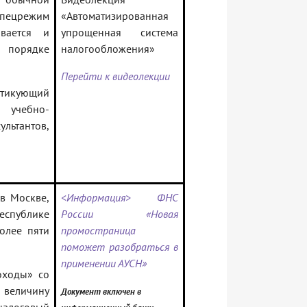
спецрежим
«Автоматизированная
вается и
упрощенная система
 порядке
налогообложения»
Перейти к видеолекции
ктикующий
 учебно-
ультантов,
в Москве,
<Информация> ФНС
Республике
России «Новая
более пяти
промостраница
поможет разобраться в
применении АУСН»
оходы» со
 величину
Документ включен в