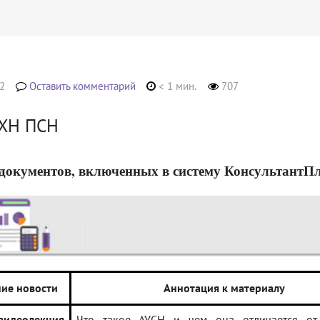
2
Оставить комментарий
< 1 мин.
707
СХН ПСН
документов, включенных в систему КонсультантПлюс
ие новости
Аннотация к материалу
идеолекция
Что такое АУСН и чем она отличается о