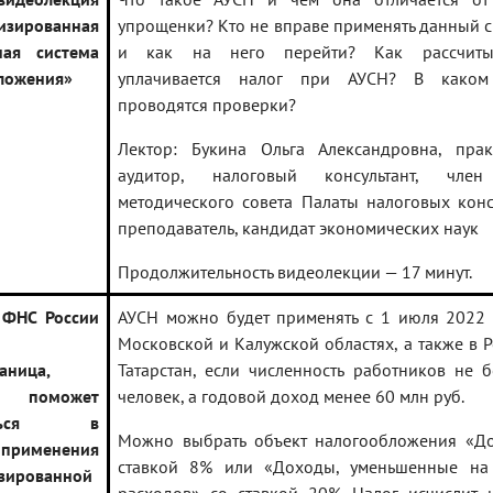
изированная
упрощенки? Кто не вправе применять данный 
ная система
и как на него перейти? Как рассчиты
ложения»
уплачивается налог при АУСН? В каком
проводятся проверки?
Лектор: Букина Ольга Александровна, пра
аудитор, налоговый консультант, член
методического совета Палаты налоговых конс
преподаватель, кандидат экономических наук
Продолжительность видеолекции — 17 минут.
 ФНС России
АУСН можно будет применять с 1 июля 2022 
Московской и Калужской областях, а также в 
аница,
Татарстан, если численность работников не 
я поможет
человек, а годовой доход менее 60 млн руб.
раться в
Можно выбрать объект налогообложения «Д
 применения
ставкой 8% или «Доходы, уменьшенные на
зированной