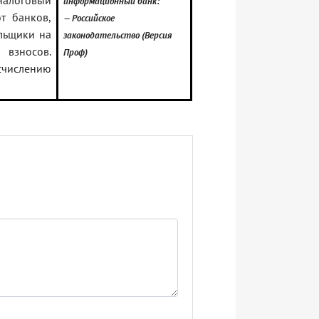
налоговый
информационный банк:
т банков,
— Российское
ельщики на
законодательство (Версия
 взносов.
Проф)
счислению