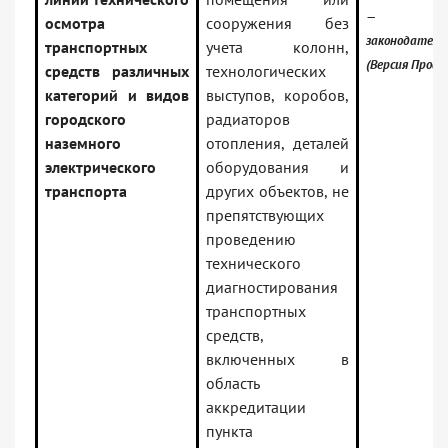
— Росси
осмотра
сооружения без
законодатель
транспортных
учета колонн,
(Версия Проф)
средств различных
технологических
категорий и видов
выступов, коробов,
городского
радиаторов
наземного
отопления, деталей
электрического
оборудования и
транспорта
других объектов, не
препятствующих
проведению
технического
диагностирования
транспортных
средств,
включенных в
область
аккредитации
пункта