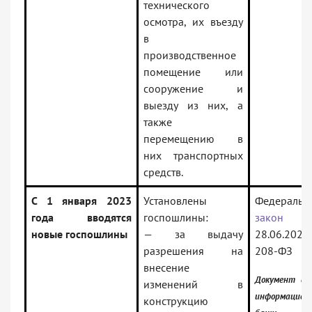
технического
осмотра, их въезду
в
производственное
помещение или
сооружение и
выезду из них, а
также
перемещению в
них транспортных
средств.
С 1 января 2023
Установлены
Федеральн
года вводятся
госпошлины:
закон
новые госпошлины
— за выдачу
28.06.2
разрешения на
208-ФЗ
внесение
Документ вк
изменений в
информацион
конструкцию