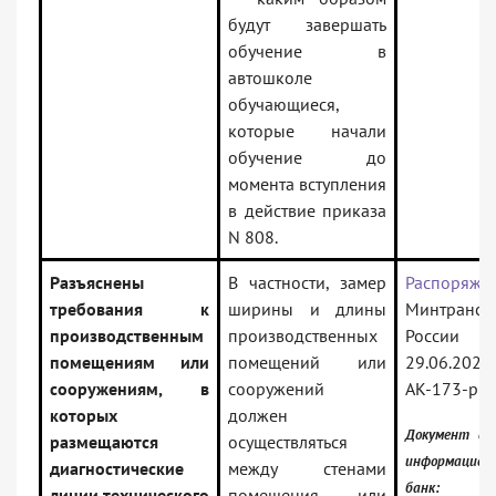
будут завершать
обучение в
автошколе
обучающиеся,
которые начали
обучение до
момента вступления
в действие приказа
N 808.
Разъяснены
В частности, замер
Распоряже
требования к
ширины и длины
Минтранса
производственным
производственных
Росси
помещениям или
помещений или
29.06.2
сооружениям, в
сооружений
АК-173-р
которых
должен
Документ вк
размещаются
осуществляться
информацион
диагностические
между стенами
банк:
линии технического
помещения или