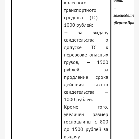
банк:
колесного
— Росси
транспортного
законодатель
средства (ТС), —
(Версия Проф)
1000 рублей;
— за выдачу
свидетельства о
допуске ТС к
перевозке опасных
грузов, — 1500
рублей, за
продление срока
действия такого
свидетельства —
1000 рублей.
Кроме того,
увеличен размер
госпошлины с 800
до 1500 рублей за
выдачу