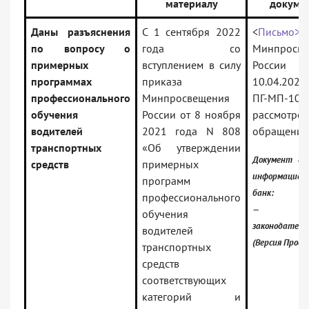
материалу
докуме
Даны разъяснения
С 1 сентября 2022
<
Письмо>
по вопросу о
года со
Минпросве
примерных
вступлением в силу
Росси
программах
приказа
10.04.2022
профессионального
Минпросвещения
ПГ-МП-108
обучения
России от 8 ноября
рассмотре
водителей
2021 года N 808
обращения
транспортных
«Об утверждении
Документ вк
средств
примерных
информацион
программ
банк:
профессионального
— Росси
обучения
законодатель
водителей
(Версия Проф)
транспортных
средств
соответствующих
категорий и